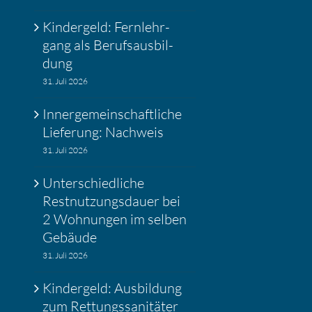
Kinder­geld: Fernlehr­
gang als Berufs­aus­bil­
dung
31. Juli 2026
Inner­ge­mein­schaft­liche
Liefe­rung: Nachweis
31. Juli 2026
Unter­schied­liche
Restnut­zungs­dauer bei
2 Wohnungen im selben
Gebäude
31. Juli 2026
Kinder­geld: Ausbil­dung
zum Rettungs­sa­ni­täter