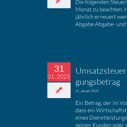
Die folgenden Steue
Monat zu beachten. 
jährlich erneuert we
Abgabe Abgabe- und
31
Umsatz­steuer 
01. 2025
gungs­be­trag
31. Januar 2025
Ein Betrag, der im Vo
dass ein Wirtschafts
eines Dienstleistung
seinen Kunden oder 