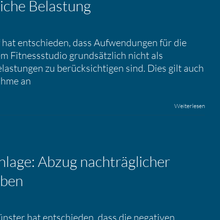
liche Belas­tung
hat entschieden, dass Aufwendungen für die
em Fitnessstudio grundsätzlich nicht als
astungen zu berücksichtigen sind. Dies gilt auch
ahme an
Weiterlesen
an­lage: Abzug nachträg­li­cher
aben
nster hat entschieden, dass die negativen