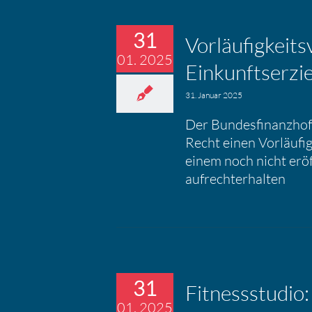
31
Vorläu­fig­kei
01. 2025
Einkunfts­er­zie
31. Januar 2025
Der Bundesfinanzhof 
Recht einen Vorläufig
einem noch nicht erö
aufrechterhalten
31
Fitness­studio:
01. 2025