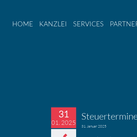
Zum
Inhalt
springen
HOME
KANZLEI
SERVICES
PARTNE
31
Steuer­ter­mi
01. 2025
31. Januar 2025