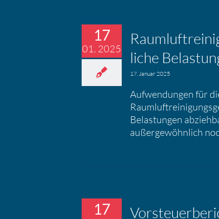
17
Raumluft­rei­ni
01. 2025
liche Belas­tun
17. Januar 2025
Aufwendungen für di
Raumluftreinigungsge
Belastungen abziehb
außergewöhnlich noch
17
Vorsteu­er­be­ri