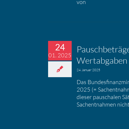
von
24
Pausch­be­träge
01. 2025
Wertab­gaben
24. Januar 2025
Das Bundesfinanzmin
2025 (= Sachentnahme
dieser pauschalen Sä
Sachentnahmen nicht