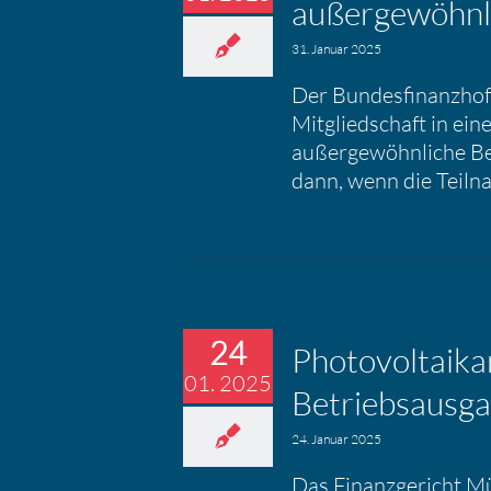
außer­ge­wöhn­
31. Januar 2025
Der Bundesfinanzhof 
Mitgliedschaft in ein
außergewöhnliche Bel
dann, wenn die Teiln
24
Photo­vol­ta­ik­
01. 2025
Betriebs­aus­g
24. Januar 2025
Das Finanzgericht Mü