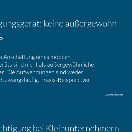
­gungs­gerät: keine außer­ge­wöhn­
g
e Anschaffung eines mobilen
räts sind nicht als außergewöhnliche
ar. Die Aufwendungen sind weder
 zwangsläufig. Praxis-Beispiel: Der
Weiterlesen
ch­ti­gung bei Klein­un­ter­neh­mern