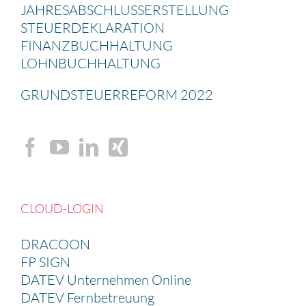
JAHRES­AB­SCHLUSS­ERSTEL­LUNG
STEUER­DE­KLA­RA­TION
FINANZ­BUCH­HAL­TUNG
LOHNBUCH­HAL­TUNG
GRUND­STEU­ER­RE­FORM 2022
CLOUD-LOGIN
DRACOON
FP SIGN
DATEV Unternehmen Online
DATEV Fernbetreuung