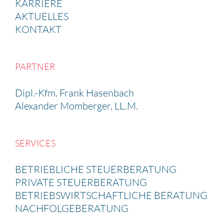
KARRIERE
AKTUELLES
KONTAKT
PARTNER
Dipl.-Kfm. Frank Hasen­bach
Alexander Momberger, LL.M.
SERVICES
BETRIEB­LICHE STEUER­BE­RA­TUNG
PRIVATE STEUER­BE­RA­TUNG
BETRIEBS­WIRT­SCHAFT­LICHE BERATUNG
NACHFOL­GE­BE­RA­TUNG