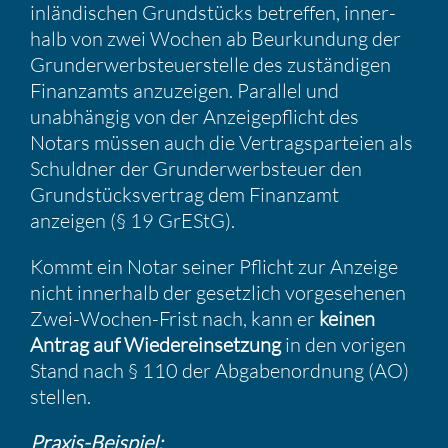
inlän­di­schen Grund­stücks betreffen, inner­
halb von zwei Wochen ab Beurkun­dung der
Grund­er­werb­steu­er­stelle des zustän­digen
Finanz­amts anzuzeigen. Parallel und
unabhängig von der Anzei­ge­pflicht des
Notars müssen auch die Vertrags­par­teien als
Schuldner der Grund­er­werb­steuer den
Grund­stücks­ver­trag dem Finanzamt
anzeigen (§ 19 GrEStG).
Kommt ein Notar seiner Pflicht zur Anzeige
nicht inner­halb der gesetz­lich vorge­se­henen
Zwei-Wochen-Frist nach, kann er
keinen
Antrag auf Wieder­ein­set­zung
in den vorigen
Stand nach § 110 der Abgaben­ord­nung (AO)
stellen.
Praxis-Beispiel: