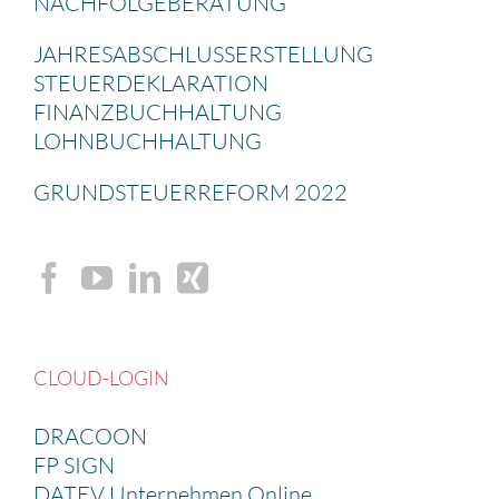
NACHFOL­GE­BE­RA­TUNG
JAHRES­AB­SCHLUSS­ERSTEL­LUNG
STEUER­DE­KLA­RA­TION
FINANZ­BUCH­HAL­TUNG
LOHNBUCH­HAL­TUNG
GRUND­STEU­ER­RE­FORM 2022
CLOUD-LOGIN
DRACOON
FP SIGN
DATEV Unternehmen Online