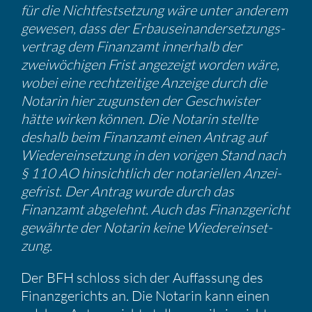
für die Nicht­fest­set­zung wäre unter anderem
gewesen, dass der Erbaus­ein­an­der­set­zungs­
ver­trag dem Finanzamt inner­halb der
zweiwö­chigen Frist angezeigt worden wäre,
wobei eine recht­zei­tige Anzeige durch die
Notarin hier zugunsten der Geschwister
hätte wirken können. Die Notarin stellte
deshalb beim Finanzamt einen Antrag auf
Wieder­ein­set­zung in den vorigen Stand nach
§ 110 AO hinsicht­lich der notari­ellen Anzei­
ge­frist. Der Antrag wurde durch das
Finanzamt abgelehnt. Auch das Finanz­ge­richt
gewährte der Notarin keine Wieder­ein­set­
zung.
Der BFH schloss sich der Auffas­sung des
Finanz­ge­richts an. Die Notarin kann einen