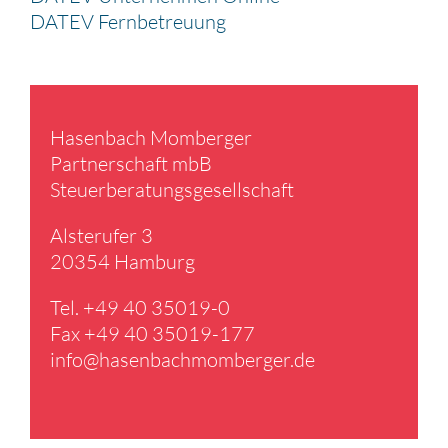
DATEV Fernbetreuung
Hasen­bach Momberger
Partner­schaft mbB
Steuer­be­ra­tungs­ge­sell­schaft
Alster­ufer 3
20354 Hamburg
Tel. +49 40 35019-0
Fax +49 40 35019-177
info@​hasenbachmomberger.​de