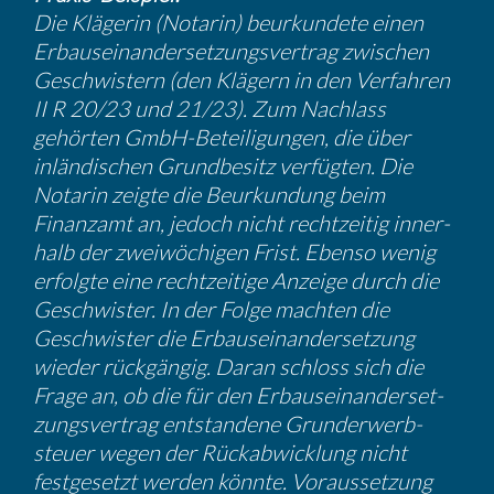
Die Klägerin (Notarin) beurkun­dete einen
Erbaus­ein­an­der­set­zungs­ver­trag zwischen
Geschwis­tern (den Klägern in den Verfahren
II R 20/23 und 21/23). Zum Nachlass
gehörten GmbH-Betei­li­gungen, die über
inlän­di­schen Grund­be­sitz verfügten. Die
Notarin zeigte die Beurkun­dung beim
Finanzamt an, jedoch nicht recht­zeitig inner­
halb der zweiwö­chigen Frist. Ebenso wenig
erfolgte eine recht­zei­tige Anzeige durch die
Geschwister. In der Folge machten die
Geschwister die Erbaus­ein­an­der­set­zung
wieder rückgängig. Daran schloss sich die
Frage an, ob die für den Erbaus­ein­an­der­set­
zungs­ver­trag entstan­dene Grund­er­werb­
steuer wegen der Rückab­wick­lung nicht
festge­setzt werden könnte. Voraus­set­zung