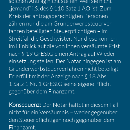
solchen Antrag nicht stellen, weil sie nicht
„jemand“ i.S. des § 110 Satz 1 AO ist. Zum
Kreis der antrags­be­rech­tigten Personen
zählen nur die am Grund­er­werb­steu­er­ver­
fahren betei­ligten Steuer­pflich­tigen – im
Streit­fall die Geschwister. Nur diese können
im Hinblick auf die von ihnen versäumte Frist
nach § 19 GrEStG einen Antrag auf Wieder­
ein­set­zung stellen. Der Notar hingegen ist am
Grund­er­werb­steu­er­ver­fahren nicht betei­ligt.
Er erfüllt mit der Anzeige nach § 18 Abs.
1 Satz 1 Nr. 1 GrEStG seine eigene Pflicht
gegen­über dem Finanzamt.
Konse­quenz:
Der Notar haftet in diesem Fall
nicht für ein Versäumnis – weder gegen­über
den Steuer­pflich­tigen noch gegen­über dem
Finanzamt.