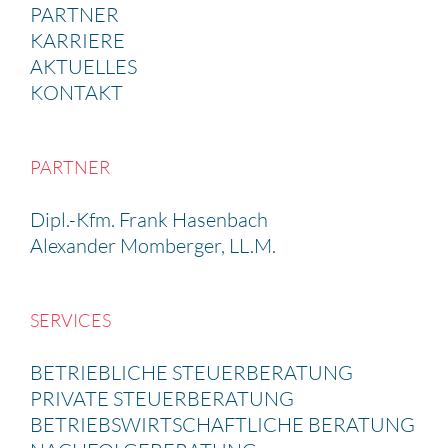
PARTNER
KARRIERE
AKTUELLES
KONTAKT
PARTNER
Dipl.-Kfm. Frank Hasen­bach
Alexander Momberger, LL.M.
SERVICES
BETRIEB­LICHE STEUER­BE­RA­TUNG
PRIVATE STEUER­BE­RA­TUNG
BETRIEBS­WIRT­SCHAFT­LICHE BERATUNG