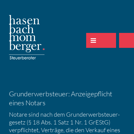
Zum
Inhalt
springen
Grund­er­werb­steuer: Anzei­ge­pflicht
eines Notars
Notare sind nach dem Grund­er­werb­steu­er­
ge­setz (§ 18 Abs. 1 Satz 1 Nr. 1 GrEStG)
verpflichtet, Verträge, die den Verkauf eines