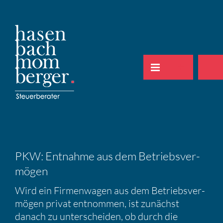
Zum
Inhalt
springen
PKW: Entnahme aus dem Betriebs­ver­
mögen
Wird ein Firmen­wagen aus dem Betriebs­ver­
mögen privat entnommen, ist zunächst
danach zu unter­scheiden, ob durch die