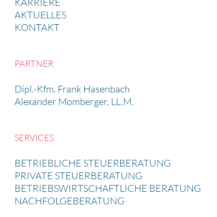
KARRIERE
AKTUELLES
KONTAKT
PARTNER
Dipl.-Kfm. Frank Hasen­bach
Alexander Momberger, LL.M.
SERVICES
BETRIEB­LICHE STEUER­BE­RA­TUNG
PRIVATE STEUER­BE­RA­TUNG
BETRIEBS­WIRT­SCHAFT­LICHE BERATUNG
NACHFOL­GE­BE­RA­TUNG