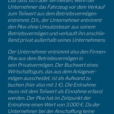
Das lässt sich aber vermeiden, wenn der
Unter­nehmer das Fahrzeug vor dem Verkauf
zum Teilwert aus dem Betriebs­ver­mögen
entnimmt. D.h., der Unter­nehmer entnimmt
den Pkw ohne Umsatz­steuer aus seinem
Betriebs­ver­mögen und verkauft ihn anschlie­
ßend privat außer­halb seines Unter­neh­mens.
Der Unter­nehmer entnimmt also den Firmen-
Pkw aus dem Betriebs­ver­mögen in
sein Privat­ver­mögen. Der Buchwert eines
Wirtschafts­guts, das aus dem Anlage­ver­
mögen ausscheidet, ist als Aufwand zu
buchen (hier also mit 1 €). Die Entnahme
muss mit dem Teilwert als Einnahme erfasst
werden. Der Pkw hat im Zeitpunkt der
Entnahme einen Wert von 3.000 €. Da der
Unter­nehmer bei der Anschaf­fung keine