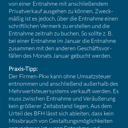
von einer Entnahme mit anschlie­ßendem
Privat­ver­kauf ausgehen zu können. Zweck­
mäßig ist es jedoch, über die Entnahme einen
schrift­li­chen Vermerk zu erstellen und die
Entnahme zeitnah zu buchen. So sollte z. B.
bei einer Entnahme im Januar die Entnahme
zusammen mit den anderen Geschäfts­vor­
fällen des Monats Januar gebucht werden.
Praxis-Tipp:
Der Firmen-Pkw kann ohne Umsatz­steuer
entnommen und anschlie­ßend außer­halb des
Mehrwert­steu­er­sys­tems verkauft werden. Es
muss zwischen Entnahme und Veräu­ße­rung
kein größerer Zeitab­stand liegen. Aus dem
Urteil des BFH lässt sich ableiten, dass kein
Missbrauch von Gestal­tungs­mög­lich­keiten