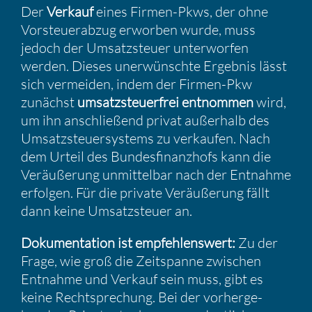
Der
Verkauf
eines Firmen-Pkws, der ohne
Vorsteu­er­abzug erworben wurde, muss
jedoch der Umsatz­steuer unter­worfen
werden. Dieses unerwünschte Ergebnis lässt
sich vermeiden, indem der Firmen-Pkw
zunächst
umsatz­steu­er­frei entnommen
wird,
um ihn anschlie­ßend privat außer­halb des
Umsatz­steu­er­sys­tems zu verkaufen. Nach
dem Urteil des Bundes­fi­nanz­hofs kann die
Veräu­ße­rung unmit­telbar nach der Entnahme
erfolgen. Für die private Veräu­ße­rung fällt
dann keine Umsatz­steuer an.
Dokumen­ta­tion ist empfeh­lens­wert:
Zu der
Frage, wie groß die Zeitspanne zwischen
Entnahme und Verkauf sein muss, gibt es
keine Recht­spre­chung. Bei der vorher­ge­