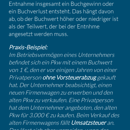
Entnahme insge­samt ein Buchge­winn oder
ein Buchver­lust entsteht. Das hängt davon
ab, ob der Buchwert höher oder niedriger ist
als der Teilwert, der bei der Entnhme
angesetzt werden muss.
Praxis-Beispiel:
Im Betriebs­ver­mögen eines Unter­neh­mers
befindet sich ein Pkw mit einem Buchwert
von 1 €, den er vor einigen Jahren von einer
Privat­person
ohne Vorsteu­er­abzug
gekauft
hat. Der Unter­nehmer beabsich­tigt, einen
neuen Firmen­wagen zu erwerben und den
alten Pkw zu verkaufen. Eine Privat­person
hat dem Unter­nehmer angeboten, den alten
Pkw für 3.000 € zu kaufen. Beim Verkauf des
alten Firmen­wa­gens fällt
Umsatz­steuer
an.