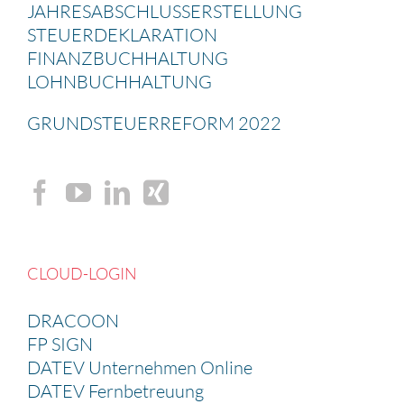
JAHRES­AB­SCHLUSS­ERSTEL­LUNG
STEUER­DE­KLA­RA­TION
FINANZ­BUCH­HAL­TUNG
LOHNBUCH­HAL­TUNG
GRUND­STEU­ER­RE­FORM 2022
CLOUD-LOGIN
DRACOON
FP SIGN
DATEV Unternehmen Online
DATEV Fernbetreuung