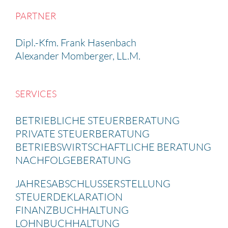
PARTNER
Dipl.-Kfm. Frank Hasen­bach
Alexander Momberger, LL.M.
SERVICES
BETRIEB­LICHE STEUER­BE­RA­TUNG
PRIVATE STEUER­BE­RA­TUNG
BETRIEBS­WIRT­SCHAFT­LICHE BERATUNG
NACHFOL­GE­BE­RA­TUNG
JAHRES­AB­SCHLUSS­ERSTEL­LUNG
STEUER­DE­KLA­RA­TION
FINANZ­BUCH­HAL­TUNG
LOHNBUCH­HAL­TUNG