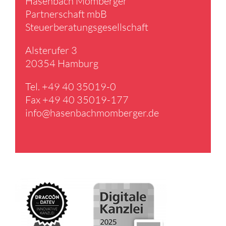
Hasen­bach Momberger
Partner­schaft mbB
Steuer­be­ra­tungs­ge­sell­schaft
Alster­ufer 3
20354 Hamburg
Tel. +49 40 35019-0
Fax +49 40 35019-177
info@​hasenbachmomberger.​de