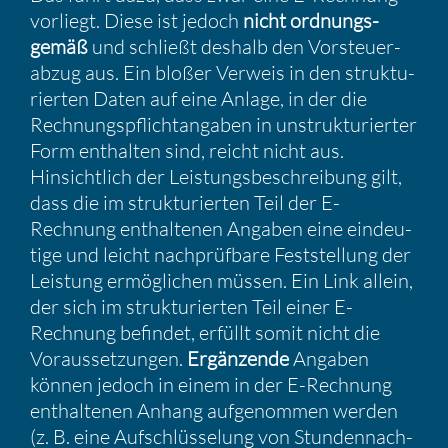
vorliegt. Diese ist jedoch
nicht ordnungs­
gemäß
und schließt deshalb den Vorsteu­er­
abzug aus. Ein bloßer Verweis in den struk­tu­
rierten Daten auf eine Anlage, in der die
Rechnungs­pflicht­an­gaben in unstruk­tu­rierter
Form enthalten sind, reicht nicht aus.
Hinsicht­lich der Leistungs­be­schrei­bung gilt,
dass die im struk­tu­rierten Teil der E-
Rechnung enthal­tenen Angaben eine eindeu­
tige und leicht nachprüf­bare Feststel­lung der
Leistung ermög­li­chen müssen. Ein Link allein,
der sich im struk­tu­rierten Teil einer E-
Rechnung befindet, erfüllt somit nicht die
Voraus­set­zungen.
Ergän­zende
Angaben
können jedoch in einem in der E-Rechnung
enthal­tenen Anhang aufge­nommen werden
(z. B. eine Aufschlüs­se­lung von Stunden­nach­