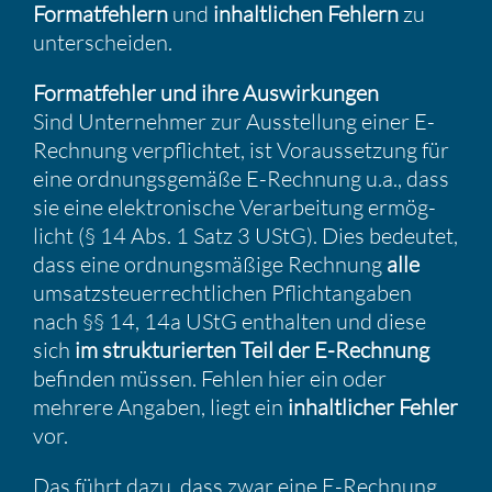
Format­feh­lern
und
inhalt­li­chen Fehlern
zu
unter­scheiden.
Format­fehler und ihre Auswir­kungen
Sind Unter­nehmer zur Ausstel­lung einer E-
Rechnung verpflichtet, ist Voraus­set­zung für
eine ordnungs­ge­mäße E-Rechnung u.a., dass
sie eine elektro­ni­sche Verar­bei­tung ermög­
licht (§ 14 Abs. 1 Satz 3 UStG). Dies bedeutet,
dass eine ordnungs­mä­ßige Rechnung
alle
umsatz­steu­er­recht­li­chen Pflicht­an­gaben
nach §§ 14, 14a UStG enthalten und diese
sich
im struk­tu­rierten Teil der E-Rechnung
befinden müssen. Fehlen hier ein oder
mehrere Angaben, liegt ein
inhalt­li­cher Fehler
vor.
Das führt dazu, dass zwar eine E-Rechnung