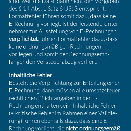
sind, weil die Datei dann nicht den Vorgaben
des § 14 Abs. 1 Satz 6 UStG entspricht.
Format­fehler führen somit dazu, dass keine
E-Rechnung vorliegt. Ist der leistende Unter­
nehmer zur Ausstel­lung von E-Rechnungen
verpflichtet
, führen Format­fehler dazu, dass
keine ordnungs­mä­ßigen Rechnungen
vorliegen und somit der Rechnungs­emp­
fänger den Vorsteu­er­abzug verliert.
Inhalt­liche Fehler
Besteht die Verpflich­tung zur Ertei­lung einer
E-Rechnung, dann müssen alle umsatz­steu­er­
recht­li­chen Pflicht­an­gaben in der E-
Rechnung enthalten sein. Inhalt­liche Fehler
(= kriti­sche Fehler im Rahmen einer Validie­
rung) führen ebenfalls dazu, dass eine E-
Rechnung vorliegt, die
nicht ordnungs­gemäß