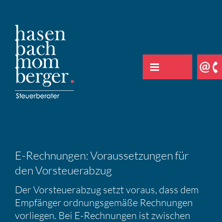
Zum
Inhalt
springen
E-Rechnungen: Voraus­set­zungen für
den Vorsteu­er­abzug
Der Vorsteu­er­abzug setzt voraus, dass dem
Empfänger ordnungs­ge­mäße Rechnungen
vorliegen. Bei E-Rechnungen ist zwischen