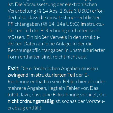
ist. Die Voraus­set­zung der elektro­ni­schen
Verar­bei­tung (§ 14 Abs. 1 Satz 3 UStG) erfor­
dert also, dass die umsatz­steu­er­recht­li­chen
Pflicht­an­gaben (§§ 14, 14a UStG)
im
struk­tu­
rierten Teil der E-Rechnung enthalten sein
müssen. Ein bloßer Verweis in den struk­tu­
rierten Daten auf eine Anlage, in der die
Rechnungs­pflicht­an­gaben in unstruk­tu­rierter
Form enthalten sind, reicht nicht aus.
Fazit:
Die erfor­der­li­chen Angaben müssen
zwingend im struk­tu­rierten Teil
der E-
Rechnung enthalten sein. Fehlen hier ein oder
mehrere Angaben, liegt ein Fehler vor. Das
führt dazu, dass eine E-Rechnung vorliegt, die
nicht ordnungs­mäßig
ist, sodass der Vorsteu­
er­abzug entfällt.