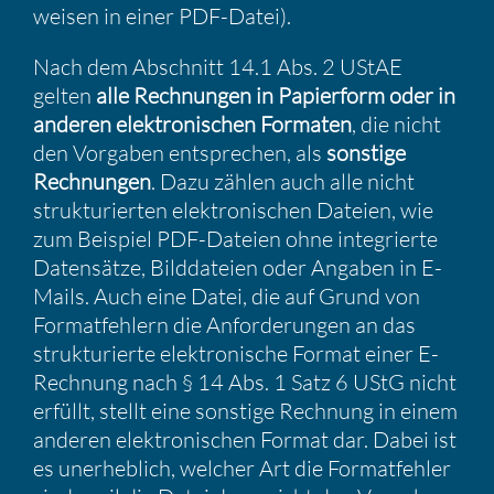
weisen in einer PDF-Datei).
Nach dem Abschnitt 14.1 Abs. 2 UStAE
gelten
alle Rechnungen in Papier­form oder in
anderen elektro­ni­schen Formaten
, die nicht
den Vorgaben entspre­chen, als
sonstige
Rechnungen
. Dazu zählen auch alle nicht
struk­tu­rierten elektro­ni­schen Dateien, wie
zum Beispiel PDF-Dateien ohne integrierte
Daten­sätze, Bildda­teien oder Angaben in E-
Mails. Auch eine Datei, die auf Grund von
Format­feh­lern die Anfor­de­rungen an das
struk­tu­rierte elektro­ni­sche Format einer E-
Rechnung nach § 14 Abs. 1 Satz 6 UStG nicht
erfüllt, stellt eine sonstige Rechnung in einem
anderen elektro­ni­schen Format dar. Dabei ist
es unerheb­lich, welcher Art die Format­fehler