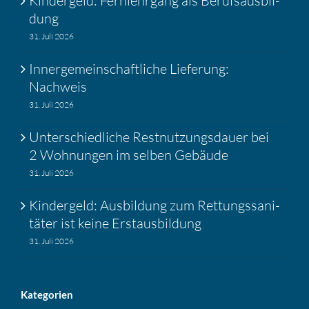
Kinder­geld: Fernlehr­gang als Berufs­aus­bil­
dung
31. Juli 2026
Inner­ge­mein­schaft­liche Liefe­rung:
Nachweis
31. Juli 2026
Unter­schied­liche Restnut­zungs­dauer bei
2 Wohnungen im selben Gebäude
31. Juli 2026
Kinder­geld: Ausbil­dung zum Rettungs­sa­ni­
täter ist keine Erstaus­bil­dung
31. Juli 2026
Katego­rien