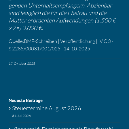
genden Unter­halts­emp­fän­gern. Abziehbar
sind ledig­lich die für die Ehefrau und die
Mutter erbrachten Aufwen­dungen (1.500 €
x 2=) 3.000 €.
Quelle:BMF-Schreiben | Veröf­fent­li­chung | IV C 3 -
S 2285/00031/001/025 | 14-10-2025
17. Oktober 2025
Neueste Beiträge
Steuer­ter­mine August 2026
31. Juli 2026