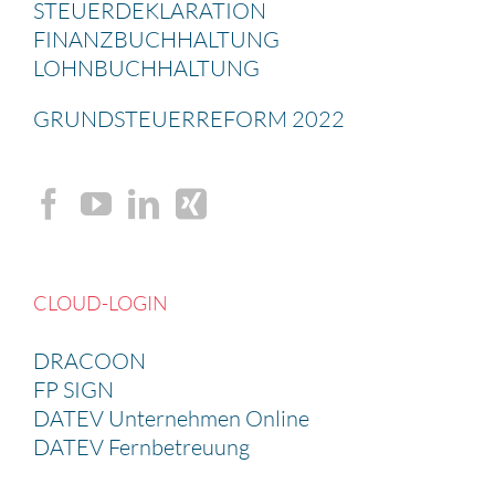
STEUER­DE­KLA­RA­TION
FINANZ­BUCH­HAL­TUNG
LOHNBUCH­HAL­TUNG
GRUND­STEU­ER­RE­FORM 2022
CLOUD-LOGIN
DRACOON
FP SIGN
DATEV Unternehmen Online
DATEV Fernbetreuung