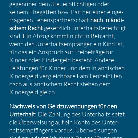
gegen­über dem Steuer­pflich­tigen oder
seinem Ehegatten bzw. Partner einer einge­
tra­genen Lebens­part­ner­schaft
nach inlän­di­
schem Recht
gesetz­lich unter­halts­be­rech­tigt
sind. Ein Abzug kommt nicht in Betracht,
wenn der Unter­halts­emp­fänger ein Kind ist,
für das ein Anspruch auf Freibe­träge für
Kinder oder Kinder­geld besteht. Andere
Leistungen für Kinder und dem inlän­di­schen
Kinder­geld vergleich­bare Famili­en­bei­hilfen
nach auslän­di­schem Recht stehen dem
Kinder­geld gleich.
Nachweis von Geldzu­wen­dungen für den
Unter­halt:
Die Zahlung des Unter­halts setzt
die Überwei­sung auf ein Konto des Unter­
halts­emp­fän­gers voraus. Überwei­sungen