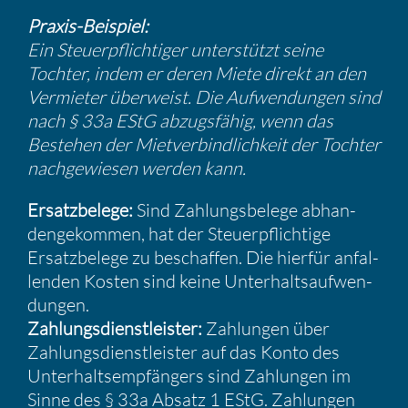
Praxis-Beispiel:
Ein Steuer­pflich­tiger unter­stützt seine
Tochter, indem er deren Miete direkt an den
Vermieter überweist. Die Aufwen­dungen sind
nach § 33a EStG abzugs­fähig, wenn das
Bestehen der Mietver­bind­lich­keit der Tochter
nachge­wiesen werden kann.
Ersatz­be­lege:
Sind Zahlungs­be­lege abhan­
den­ge­kommen, hat der Steuer­pflich­tige
Ersatz­be­lege zu beschaffen. Die hierfür anfal­
lenden Kosten sind keine Unter­halts­auf­wen­
dungen.
Zahlungs­dienst­leister:
Zahlungen über
Zahlungs­dienst­leister auf das Konto des
Unter­halts­emp­fän­gers sind Zahlungen im
Sinne des § 33a Absatz 1 EStG. Zahlungen