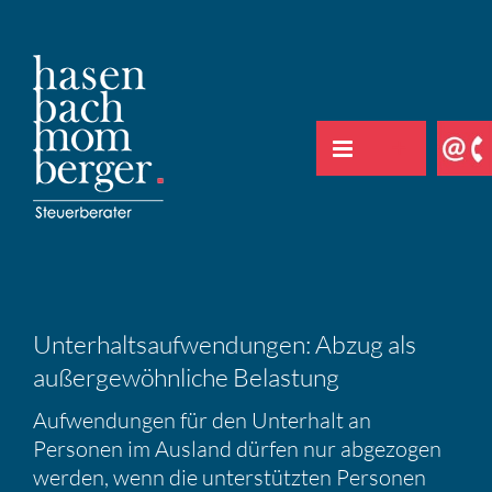
Zum
Inhalt
springen
Unter­halts­auf­wen­dungen: Abzug als
außer­ge­wöhn­liche Belas­tung
Aufwen­dungen für den Unter­halt an
Personen im Ausland dürfen nur abgezogen
werden, wenn die unter­stützten Personen