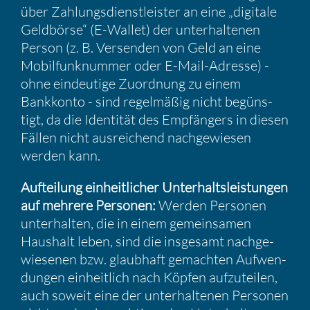
über Zahlungs­dienst­leister an eine „digitale
Geldbörse“ (E-Wallet) der unter­hal­tenen
Person (z. B. Versenden von Geld an eine
Mobil­funk­nummer oder E-Mail-Adresse) -
ohne eindeu­tige Zuord­nung zu einem
Bankkonto - sind regel­mäßig nicht begüns­
tigt, da die Identität des Empfän­gers in diesen
Fällen nicht ausrei­chend nachge­wiesen
werden kann.
Auftei­lung einheit­li­cher Unter­halts­leis­tungen
auf mehrere Personen:
Werden Personen
unter­halten, die in einem gemein­samen
Haushalt leben, sind die insge­samt nachge­
wie­senen bzw. glaub­haft gemachten Aufwen­
dungen einheit­lich nach Köpfen aufzu­teilen,
auch soweit eine der unter­hal­tenen Personen