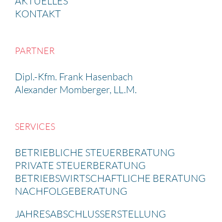
AKTUELLES
KONTAKT
PARTNER
Dipl.-Kfm. Frank Hasen­bach
Alexander Momberger, LL.M.
SERVICES
BETRIEB­LICHE STEUER­BE­RA­TUNG
PRIVATE STEUER­BE­RA­TUNG
BETRIEBS­WIRT­SCHAFT­LICHE BERATUNG
NACHFOL­GE­BE­RA­TUNG
JAHRES­AB­SCHLUSS­ERSTEL­LUNG