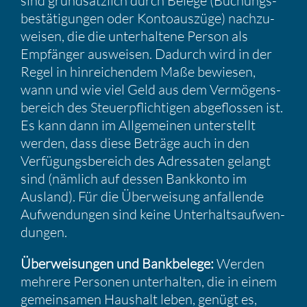
sind grund­sätz­lich durch Belege (Buchungs­
be­stä­ti­gungen oder Konto­aus­züge) nachzu­
weisen, die die unter­hal­tene Person als
Empfänger ausweisen. Dadurch wird in der
Regel in hinrei­chendem Maße bewiesen,
wann und wie viel Geld aus dem Vermö­gens­
be­reich des Steuer­pflich­tigen abgeflossen ist.
Es kann dann im Allge­meinen unter­stellt
werden, dass diese Beträge auch in den
Verfü­gungs­be­reich des Adres­saten gelangt
sind (nämlich auf dessen Bankkonto im
Ausland). Für die Überwei­sung anfal­lende
Aufwen­dungen sind keine Unter­halts­auf­wen­
dungen.
Überwei­sungen und Bankbe­lege:
Werden
mehrere Personen unter­halten, die in einem
gemein­samen Haushalt leben, genügt es,