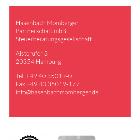
Hasen­bach Momberger
Partner­schaft mbB
Steuer­be­ra­tungs­ge­sell­schaft
Alster­ufer 3
20354 Hamburg
Tel. +49 40 35019-0
Fax +49 40 35019-177
info@​hasenbachmomberger.​de