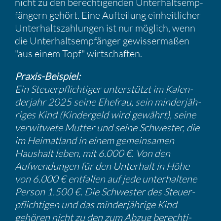
nicht zu den berech­ti­genden Unter­halts­emp­
fän­gern gehört. Eine Auftei­lung einheit­li­cher
Unter­halts­zah­lungen ist nur möglich, wenn
die Unter­halts­emp­fänger gewis­ser­maßen
"aus einem Topf" wirtschaften.
Praxis-Beispiel:
Ein Steuer­pflich­tiger unter­stützt im Kalen­
der­jahr 2025 seine Ehefrau, sein minder­jäh­
riges Kind (Kinder­geld wird gewährt), seine
verwit­wete Mutter und seine Schwester, die
im Heimat­land in einem gemein­samen
Haushalt leben, mit 6.000 €. Von den
Aufwen­dungen für den Unter­halt in Höhe
von 6.000 € entfallen auf jede unter­hal­tene
Person 1.500 €. Die Schwester des Steuer­
pflich­tigen und das minder­jäh­rige Kind
gehören nicht zu den zum Abzug berech­ti­