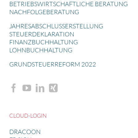
BETRIEBS­WIRT­SCHAFT­LICHE BERATUNG
NACHFOL­GE­BE­RA­TUNG
JAHRES­AB­SCHLUSS­ERSTEL­LUNG
STEUER­DE­KLA­RA­TION
FINANZ­BUCH­HAL­TUNG
LOHNBUCH­HAL­TUNG
GRUND­STEU­ER­RE­FORM 2022
CLOUD-LOGIN
DRACOON