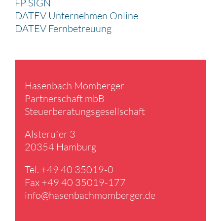
FP SIGN
DATEV Unternehmen Online
DATEV Fernbetreuung
Hasen­bach Momberger
Partner­schaft mbB
Steuer­be­ra­tungs­ge­sell­schaft
Alster­ufer 3
20354 Hamburg
Tel. +49 40 35019-0
Fax +49 40 35019-177
info@​hasenbachmomberger.​de