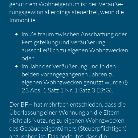
ge­nutztem Wohnei­gentum ist der Veräu­ße­
rungs­ge­winn aller­dings steuer­frei, wenn die
Immobilie
im Zeitraum zwischen Anschaf­fung oder
Fertig­stel­lung und Veräu­ße­rung
ausschließ­lich zu eigenen Wohnzwe­cken
oder
im Jahr der Veräu­ße­rung und in den
beiden voran­ge­gan­genen Jahren zu
eigenen Wohnzwe­cken genutzt wurde (§
23 Abs. 1 Satz 1 Nr. 1 Satz 3 EStG).
Der BFH hat mehrfach entschieden, dass die
Überlas­sung einer Wohnung an die Eltern
nicht als Nutzung zu eigenen Wohnzwe­cken
des Gebäu­de­ei­gen­tü­mers (Steuer­pflich­tigen)
anzusehen ist. Das bedeutet, dass die