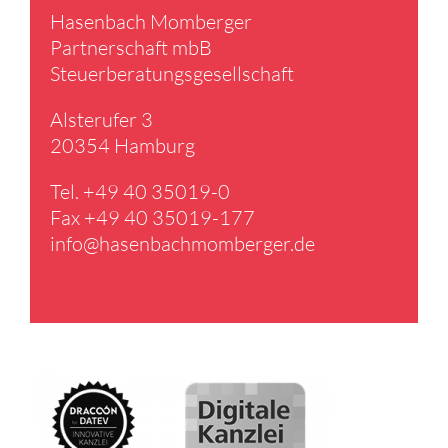
Hasen­bach Momberger
Partner­schaft mbB
Steuer­be­ra­tungs­ge­sell­schaft
Alster­ufer 3
20354 Hamburg
Tel. +49 40 35019-0
Fax +49 40 35019-177
info@​hasenbachmomberger.​de