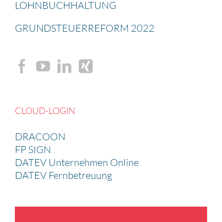
LOHNBUCH­HAL­TUNG
GRUND­STEU­ER­RE­FORM 2022
CLOUD-LOGIN
DRACOON
FP SIGN
DATEV Unternehmen Online
DATEV Fernbetreuung