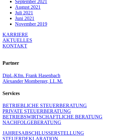
September 2021
August 2021
Juli 2021
Juni 2021
November 2019
KARRIERE
AKTUELLES
KONTAKT
Partner
Dipl.-Kfm. Frank Hasen­bach
Alexander Momberger, LL.M.
Services
BETRIEB­LICHE STEUER­BE­RA­TUNG
PRIVATE STEUER­BE­RA­TUNG
BETRIEBS­WIRT­SCHAFT­LICHE BERATUNG
NACHFOL­GE­BE­RA­TUNG
JAHRES­AB­SCHLUSS­ERSTEL­LUNG
STEUER­DE­KLA­RA­TION