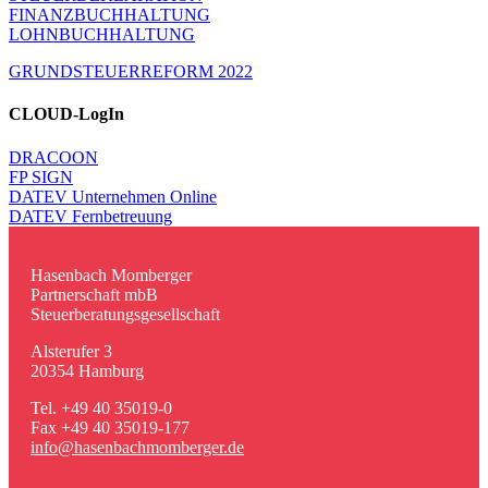
FINANZ­BUCH­HAL­TUNG
LOHNBUCH­HAL­TUNG
GRUND­STEU­ER­RE­FORM 2022
CLOUD-LogIn
DRACOON
FP SIGN
DATEV Unternehmen Online
DATEV Fernbetreuung
Hasen­bach Momberger
Partner­schaft mbB
Steuer­be­ra­tungs­ge­sell­schaft
Alster­ufer 3
20354 Hamburg
Tel. +49 40 35019-0
Fax +49 40 35019-177
info@​hasenbachmomberger.​de