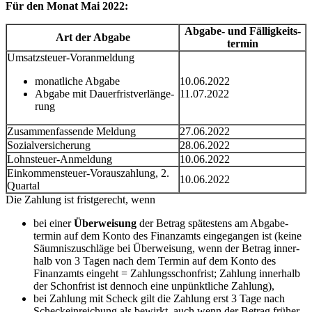
Für den Monat Mai 2022:
Abgabe- und Fällig­keits­
Art der Abgabe
termin
Umsatz­steuer-Voranmel­dung
monat­liche Abgabe
10.06.2022
Abgabe mit Dauer­frist­ver­län­ge­
11.07.2022
rung
Zusam­men­fas­sende Meldung
27.06.2022
Sozial­ver­si­che­rung
28.06.2022
Lohnsteuer-Anmel­dung
10.06.2022
Einkom­men­steuer-Voraus­zah­lung, 2.
10.06.2022
Quartal
Die Zahlung ist frist­ge­recht, wenn
bei einer
Überwei­sung
der Betrag spätes­tens am Abgabe­
termin auf dem Konto des Finanz­amts einge­gangen ist (keine
Säumnis­zu­schläge bei Überwei­sung, wenn der Betrag inner­
halb von 3 Tagen nach dem Termin auf dem Konto des
Finanz­amts eingeht = Zahlungs­schon­frist; Zahlung inner­halb
der Schon­frist ist dennoch eine unpünkt­liche Zahlung),
bei Zahlung mit Scheck gilt die Zahlung erst 3 Tage nach
Scheck­ein­rei­chung als bewirkt, auch wenn der Betrag früher