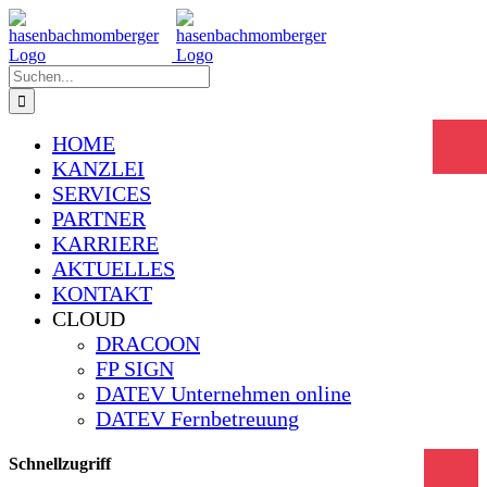
Zum
Inhalt
springen
Suche
nach:
HOME
KANZLEI
SERVICES
PARTNER
KARRIERE
AKTUELLES
KONTAKT
CLOUD
DRACOON
FP SIGN
DATEV Unter­nehmen online
DATEV Fernbe­treuung
Schnell­zu­griff