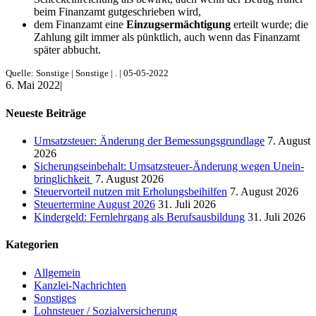
beim Finanzamt gutge­schrieben wird,
dem Finanzamt eine
Einzugs­er­mäch­ti­gung
erteilt wurde; die
Zahlung gilt immer als pünkt­lich, auch wenn das Finanzamt
später abbucht.
Quelle: Sonstige | Sonstige | . | 05-05-2022
6. Mai 2022
|
Neueste Beiträge
Umsatz­steuer: Änderung der Bemes­sungs­grund­lage
7. August
2026
Siche­rungs­ein­be­halt: Umsatz­steuer-Änderung wegen Unein­
bring­lich­keit
7. August 2026
Steuer­vor­teil nutzen mit Erholungs­bei­hilfen
7. August 2026
Steuer­ter­mine August 2026
31. Juli 2026
Kinder­geld: Fernlehr­gang als Berufs­aus­bil­dung
31. Juli 2026
Katego­rien
Allgemein
Kanzlei-Nachrichten
Sonstiges
Lohnsteuer / Sozialversicherung