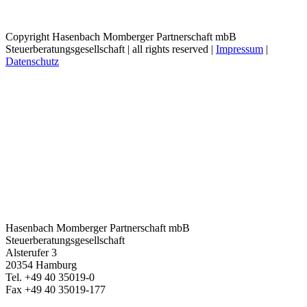
Copyright Hasenbach Momberger Partnerschaft mbB
Steuerberatungsgesellschaft | all rights reserved |
Impressum
|
Datenschutz
Close
Sliding
Bar
Area
Hasen­bach Momberger Partner­schaft mbB
Steuer­be­ra­tungs­ge­sell­schaft
Alster­ufer 3
20354 Hamburg
Tel. +49 40 35019-0
Fax +49 40 35019-177