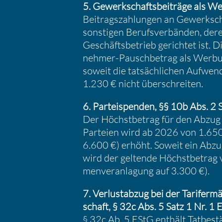
5. Gewerk­schafts­bei­träge als W
Beitrags­zah­lungen an Gewerk­sc
sonstigen Berufs­ver­bänden, dere
Geschäfts­be­trieb gerichtet ist.
nehmer-Pausch­be­trag als Werbun
soweit die tatsäch­li­chen Aufwen
1.230 € nicht überschreiten.
6. Partei­spenden, §§ 10b Abs. 2 
Der Höchst­be­trag für den Abzu
Parteien wird ab 2026 von 1.650 
6.600 €) erhöht. Soweit ein Abzu
wird der geltende Höchst­be­tra
men­ver­an­la­gung auf 3.300 €).
7. Verlust­abzug bei der Tarif­er­m
schaft, § 32c Abs. 5 Satz 1 Nr. 1 
§ 32c Ab. 5 EStG enthält Tatbe­stä