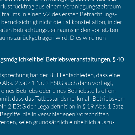
lust­rück­trag aus einem Veran­la­gungs­zeit­raum
it­raums in einen VZ des ersten Betrach­tungs­
erück­sich­tigt nicht die Fallkon­stel­la­tion, in der
iten Betrach­tungs­zeit­raums in den vorletzten
raums zurück­ge­tragen wird. Dies wird nun
gs­mög­lich­keit bei Betriebs­ver­an­stal­tungen, § 40
t­spre­chung hat der BFH entschieden, dass eine
§ 40 Abs. 2 Satz 1 Nr. 2 EStG auch dann vorliegt,
eines Betriebs oder eines Betriebs­teils offen­
mit, dass das Tatbe­stands­merkmal "Betriebs­ver­
Nr. 2 EStG der Legal­de­fi­ni­tion in § 19 Abs. 1 Satz
Begriffe, die in verschie­denen Vorschriften
en, seien grund­sätz­lich einheit­lich auszu­