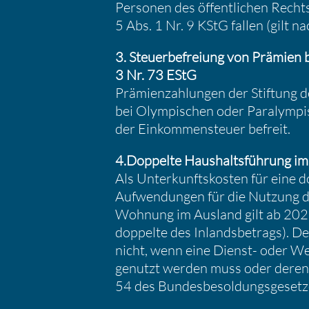
Personen des öffent­li­chen Rechts
5 Abs. 1 Nr. 9 KStG fallen (gilt n
3. Steuer­be­freiung von Prämien 
3 Nr. 73 EStG
Prämi­en­zah­lungen der Stiftung d
bei Olympi­schen oder Paralym­p
der Einkom­men­steuer befreit.
4.Doppelte Haushalts­füh­rung im 
Als Unter­kunfts­kosten für eine d
Aufwen­dungen für die Nutzung d
Wohnung im Ausland gilt ab 2026
doppelte des Inlands­be­trags). D
nicht, wenn eine Dienst- oder We
genutzt werden muss oder deren 
54 des Bundes­be­sol­dungs­ge­se