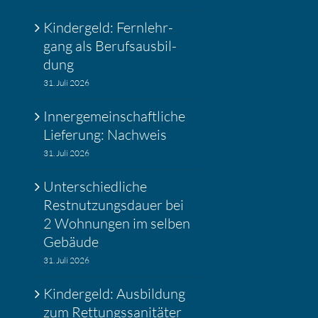
Kinder­geld: Fernlehr­
gang als Berufs­aus­bil­
dung
31. Juli 2026
Inner­ge­mein­schaft­liche
Liefe­rung: Nachweis
31. Juli 2026
Unter­schied­liche
Restnut­zungs­dauer bei
2 Wohnungen im selben
Gebäude
31. Juli 2026
Kinder­geld: Ausbil­dung
zum Rettungs­sa­ni­täter