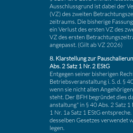
Ausschluss­grund ist dabei der Ver
(VZ) des zweiten Betrach­tungs­ze
zeit­raums. Die bishe­rige Fassung b
ein Verlust des ersten VZ des zwe
VZ des ersten Betrach­tungs­zeit­
angepasst. (Gilt ab VZ 2026)
8. Klarstel­lung zur Pauscha­lie­run
Abs. 2 Satz 1 Nr. 2 EStG
Entgegen seiner bishe­rigen Rech
Betriebs­ver­an­stal­tung i. S. d. 
wenn sie nicht allen Angehö­rigen 
steht. Der BFH begründet dies da
an­stal­tung" in § 40 Abs. 2 Satz 1 
1 Nr. 1a Satz 1 EStG entspreche. 
desselben Gesetzes verwendet werd
legen.