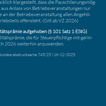
­lich klarge­stellt, dass die Pauschlie­rungs­mög­
n aus Anlass von Betriebs­ver­an­stal­tungen nur
an der Betriebs­ver­an­stal­tung allen Angehö­
iebs­teils offen­steht. (Gilt ab VZ 2026)
i­täts­prämie aufge­hoben (§ 101 Satz 1 EStG)
­täts­prämie, die für Steuer­pflich­tige mit gerin­
nach 2026 weiterhin anzuwenden.
| Bundes­rats­druck­sache 745/25 | 18-12-2025