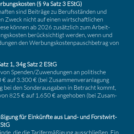
erbungs­kosten (§ 9a Satz 3 EStG)
haften sind Beiträge zu Berufs­ständen und
n Zweck nicht auf einen wirtschaft­li­chen
 Diese können ab 2026 zusätz­lich zum Arbeit­
gs­kosten berück­sich­tigt werden, wenn und
­dungen den Werbungs­kos­ten­pausch­be­trag von
Satz 1, 34g Satz 2 EStG
g von Spenden/​Zuwendungen an politi­sche
€ auf 3.300 € (bei Zusam­men­ver­an­la­gung
g bei den Sonder­aus­gaben in Betracht kommt,
g von 825 € auf 1.650 € angehoben (bei Zusam­
ä­ßi­gung für Einkünfte aus Land- und Forst­wirt­
EStG
nde, die die Tarif­er­mä­ßi­gung ausschließen. Ein