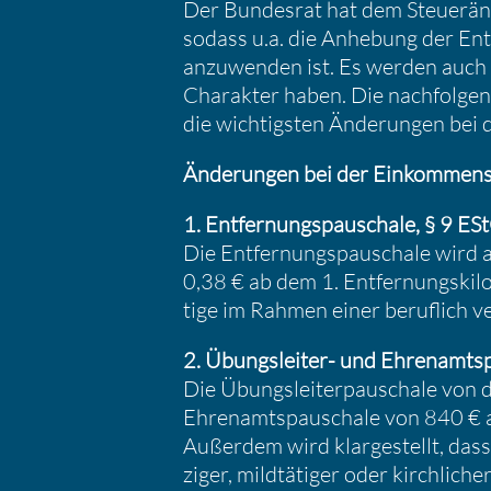
Der Bundesrat hat dem Steuer­än
sodass u.a. die Anhebung der Ent
anzuwenden ist. Es werden auch
Charakter haben. Die nachfol­ge
die wichtigsten Änderungen bei d
Änderungen bei der Einkom­men­s
1. Entfer­nungs­pau­schale, § 9 ES
Die Entfer­nungs­pau­schale wird a
0,38 € ab dem 1. Entfer­nungs­ki­l
tige im Rahmen einer beruf­lich v
2. Übungs­leiter- und Ehren­amts­
Die Übungs­lei­ter­pau­schale von
Ehren­amts­pau­schale von 840 €
Außerdem wird klarge­stellt, dass
ziger, mildtä­tiger oder kirch­li­c