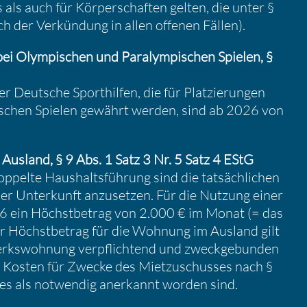
 als auch für Körper­schaften gelten, die unter §
ach der Verkün­dung in allen offenen Fällen).
bei Olympi­schen und Paralym­pi­schen Spielen, §
er Deutsche Sport­hilfen, die für Platzie­rungen
i­schen Spielen gewährt werden, sind ab 2026 von
Ausland, § 9 Abs. 1 Satz 3 Nr. 5 Satz 4 EStG
oppelte Haushalts­füh­rung sind die tatsäch­li­chen
er Unter­kunft anzusetzen. Für die Nutzung einer
 ein Höchst­be­trag von 2.000 € im Monat (= das
er Höchst­be­trag für die Wohnung im Ausland gilt
rks­woh­nung verpflich­tend und zweck­ge­bunden
Kosten für Zwecke des Mietzu­schusses nach §
tzes als notwendig anerkannt worden sind.