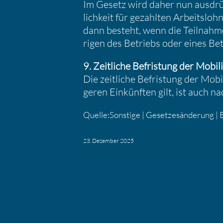
Im Gesetz wird daher nun ausdrück
lich­keit für gezahlten Arbeits­loh
dann besteht, wenn die Teilnahme 
rigen des Betriebs oder eines Betr
9. Zeitliche Befris­tung der Mobil
Die zeitliche Befris­tung der Mobili
geren Einkünften gilt, ist auch 
Quelle:Sonstige | Geset­zes­än­de­rung 
23. Dezember 2025