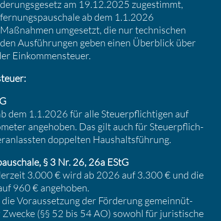
­de­rungs­ge­setz am 19.12.2025 zugestimmt,
fer­nungs­pau­schale ab dem 1.1.2026
 Maßnahmen umgesetzt, die nur techni­schen
nden Ausfüh­rungen geben einen Überblick über
er Einkom­men­steuer.
teuer:
tG
b dem 1.1.2026 für alle Steuer­pflich­tigen auf
o­meter angehoben. Das gilt auch für Steuer­pflich­
eran­lassten doppelten Haushalts­füh­rung.
pau­schale, § 3 Nr. 26, 26a EStG
 derzeit 3.000 € wird ab 2026 auf 3.300 € und die
 auf 960 € angehoben.
 die Voraus­set­zung der Förde­rung gemein­nüt­
her Zwecke (§§ 52 bis 54 AO) sowohl für juris­ti­sche