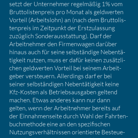
setzt der Unter­nehmer regel­mäßig 1% vom
Brutto­lis­ten­preis pro Monat als geldwerten
Vorteil (Arbeits­lohn) an (nach dem Brutto­lis­
ten­preis im Zeitpunkt der Erstzu­las­sung
zuzüg­lich Sonder­aus­stat­tung). Darf der
Arbeit­nehmer den Firmen­wagen darüber
hinaus auch für seine selbstän­dige Neben­tä­
tig­keit nutzen, muss er dafür keinen zusätz­li­
chen geldwerten Vorteil bei seinem Arbeit­
geber versteuern. Aller­dings darf er bei
seiner selbstän­digen Neben­tä­tig­keit keine
Kfz-Kosten als Betriebs­aus­gaben geltend
machen. Etwas anderes kann nur dann
gelten, wenn der Arbeit­nehmer bereits auf
der Einnah­men­seite durch Wahl der Fahrten­
buch­me­thode eine an den spezi­fi­schen
Nutzungs­ver­hält­nissen orien­tierte Besteue­