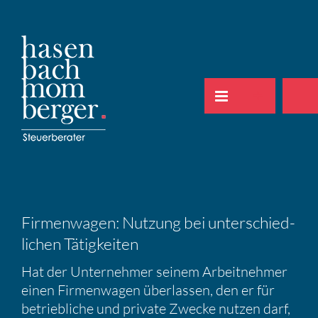
Zum
Inhalt
springen
Firmen­wagen: Nutzung bei unter­schied­
li­chen Tätig­keiten
Hat der Unter­nehmer seinem Arbeit­nehmer
einen Firmen­wagen überlassen, den er für
betrieb­liche und private Zwecke nutzen darf,