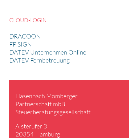
CLOUD-LOGIN
DRACOON
FP SIGN
DATEV Unternehmen Online
DATEV Fernbetreuung
Hasen­bach Momberger
Partner­schaft mbB
Steuer­be­ra­tungs­ge­sell­schaft
Alster­ufer 3
20354 Hamburg