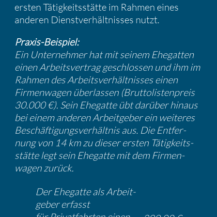
ersten Tätig­keits­stätte im Rahmen eines
anderen Dienst­ver­hält­nisses nutzt.
Praxis-Beispiel:
Ein Unter­nehmer hat mit seinem Ehegatten
einen Arbeits­ver­trag geschlossen und ihm im
Rahmen des Arbeits­ver­hält­nisses einen
Firmen­wagen überlassen (Brutto­lis­ten­preis
30.000 €). Sein Ehegatte übt darüber hinaus
bei einem anderen Arbeit­geber ein weiteres
Beschäf­ti­gungs­ver­hältnis aus. Die Entfer­
nung von 14 km zu dieser ersten Tätig­keits­
stätte legt sein Ehegatte mit dem Firmen­
wagen zurück.
Der Ehegatte als Arbeit­
geber erfasst
für Privat­fahrten einen