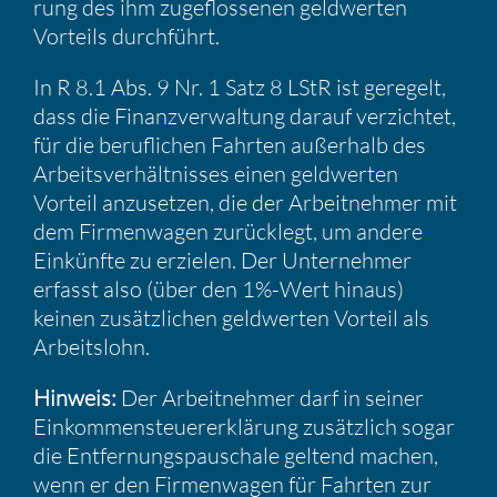
rung des ihm zugeflos­senen geldwerten
Vorteils durch­führt.
In R 8.1 Abs. 9 Nr. 1 Satz 8 LStR ist geregelt,
dass die Finanz­ver­wal­tung darauf verzichtet,
für die beruf­li­chen Fahrten außer­halb des
Arbeits­ver­hält­nisses einen geldwerten
Vorteil anzusetzen, die der Arbeit­nehmer mit
dem Firmen­wagen zurück­legt, um andere
Einkünfte zu erzielen. Der Unter­nehmer
erfasst also (über den 1%-Wert hinaus)
keinen zusätz­li­chen geldwerten Vorteil als
Arbeits­lohn.
Hinweis:
Der Arbeit­nehmer darf in seiner
Einkom­men­steu­er­erklä­rung zusätz­lich sogar
die Entfer­nungs­pau­schale geltend machen,
wenn er den Firmen­wagen für Fahrten zur