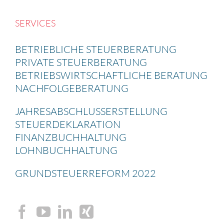
SERVICES
BETRIEB­LICHE STEUER­BE­RA­TUNG
PRIVATE STEUER­BE­RA­TUNG
BETRIEBS­WIRT­SCHAFT­LICHE BERATUNG
NACHFOL­GE­BE­RA­TUNG
JAHRES­AB­SCHLUSS­ERSTEL­LUNG
STEUER­DE­KLA­RA­TION
FINANZ­BUCH­HAL­TUNG
LOHNBUCH­HAL­TUNG
GRUND­STEU­ER­RE­FORM 2022