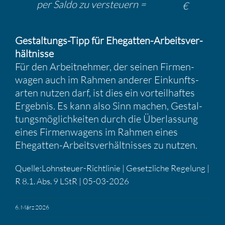
per Saldo zu versteuern =
€
Gestal­tungs-Tipp für Ehegatten-Arbeits­ver­
hält­nisse
Für den Arbeit­nehmer, der seinen Firmen­
wagen auch im Rahmen anderer Einkunfts­
arten nutzen darf, ist dies ein vorteil­haftes
Ergebnis. Es kann also Sinn machen, Gestal­
tungs­mög­lich­keiten durch die Überlas­sung
eines Firmen­wa­gens im Rahmen eines
Ehegatten-Arbeits­ver­hält­nisses zu nutzen.
Quelle:Lohnsteuer-Richtlinie | Gesetz­liche Regelung |
R 8.1. Abs. 9 LStR | 05-03-2026
6. März 2026