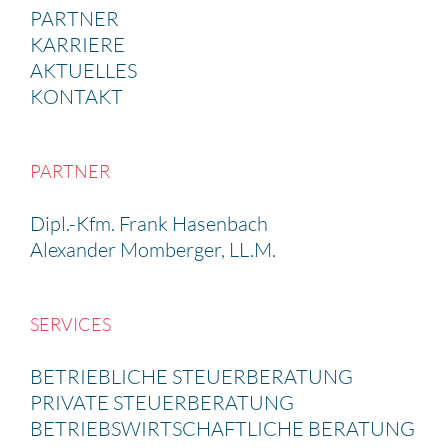
PARTNER
KARRIERE
AKTUELLES
KONTAKT
PARTNER
Dipl.-Kfm. Frank Hasen­bach
Alexander Momberger, LL.M.
SERVICES
BETRIEB­LICHE STEUER­BE­RA­TUNG
PRIVATE STEUER­BE­RA­TUNG
BETRIEBS­WIRT­SCHAFT­LICHE BERATUNG