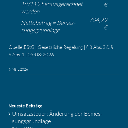
19/119 heraus­ge­rechnet
€
werden
704,29
Netto­be­trag = Bemes­
€
sungs­grund­lage
Quelle:EStG | Gesetz­liche Regelung | § 8 Abs. 2 & §
9 Abs. 1 | 05-03-2026
6. März 2026
Neueste Beiträge
Umsatz­steuer: Änderung der Bemes­
sungs­grund­lage