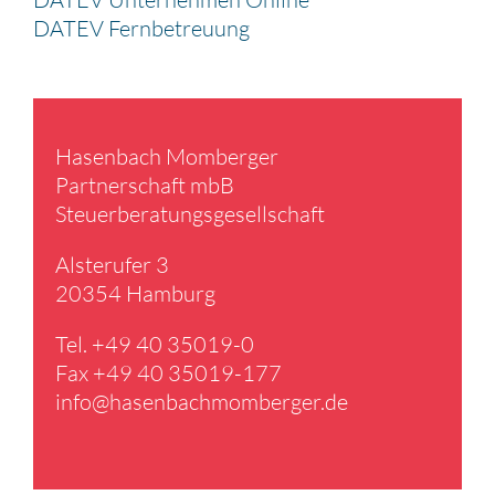
DATEV Fernbetreuung
Hasen­bach Momberger
Partner­schaft mbB
Steuer­be­ra­tungs­ge­sell­schaft
Alster­ufer 3
20354 Hamburg
Tel. +49 40 35019-0
Fax +49 40 35019-177
info@​hasenbachmomberger.​de