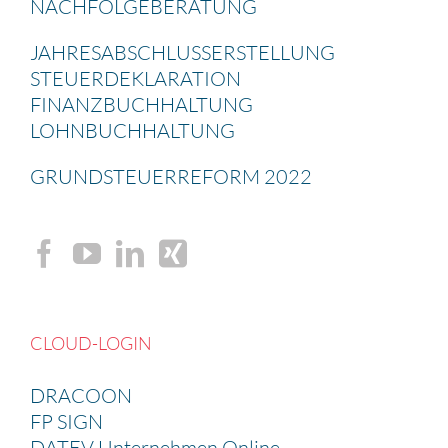
NACHFOL­GE­BE­RA­TUNG
JAHRES­AB­SCHLUSS­ERSTEL­LUNG
STEUER­DE­KLA­RA­TION
FINANZ­BUCH­HAL­TUNG
LOHNBUCH­HAL­TUNG
GRUND­STEU­ER­RE­FORM 2022
CLOUD-LOGIN
DRACOON
FP SIGN
DATEV Unternehmen Online