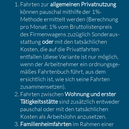
Fahrten zur
allge­meinen Privat­nut­zung
können pauschal mithilfe der 1%-
Methode ermit­telt werden (Berech­nung
pro Monat: 1% vom Brutto­lis­ten­preis
des Firmen­wa­gens zuzüg­lich Sonder­aus­
stat­tung
oder
mit den tatsäch­li­chen
Kosten, die auf die Privat­fahrten
entfallen (diese Variante ist nur möglich,
wenn der Arbeit­nehmer ein ordnungs­ge­
mäßes Fahrten­buch führt, aus dem
ersicht­lich ist, wie sich seine Fahrten
zusam­men­setzen).
Fahrten zwischen
Wohnung und erster
Tätig­keits­stätte
sind zusätz­lich entweder
pauschal oder mit den tatsäch­li­chen
Kosten als Arbeits­lohn anzusetzen.
Famili­en­heim­fahrten
im Rahmen einer