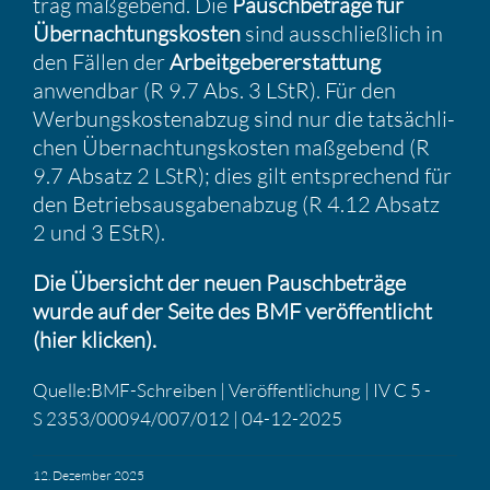
trag maßge­bend. Die
Pausch­be­träge für
Übernach­tungs­kosten
sind ausschließ­lich in
den Fällen der
Arbeit­ge­be­r­er­stat­tung
anwendbar (R 9.7 Abs. 3 LStR). Für den
Werbungs­kos­ten­abzug sind nur die tatsäch­li­
chen Übernach­tungs­kosten maßge­bend (R
9.7 Absatz 2 LStR); dies gilt entspre­chend für
den Betriebs­aus­ga­ben­abzug (R 4.12 Absatz
2 und 3 EStR).
Die Übersicht der neuen Pausch­be­träge
wurde auf der Seite des BMF veröf­fent­licht
(hier klicken).
Quelle:BMF-Schreiben | Veröf­fent­li­chung | IV C 5 -
S 2353/00094/007/012 | 04-12-2025
12. Dezember 2025