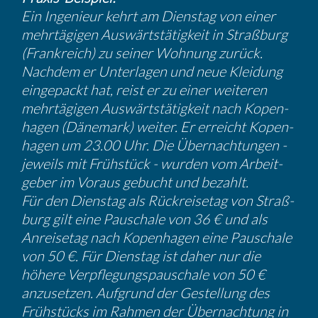
Ein Ingenieur kehrt am Dienstag von einer
mehrtä­gigen Auswärts­tä­tig­keit in Straß­burg
(Frank­reich) zu seiner Wohnung zurück.
Nachdem er Unter­lagen und neue Kleidung
einge­packt hat, reist er zu einer weiteren
mehrtä­gigen Auswärts­tä­tig­keit nach Kopen­
hagen (Dänemark) weiter. Er erreicht Kopen­
hagen um 23.00 Uhr. Die Übernach­tungen -
jeweils mit Frühstück - wurden vom Arbeit­
geber im Voraus gebucht und bezahlt.
Für den Dienstag als Rückrei­setag von Straß­
burg gilt eine Pauschale von 36 € und als
Anrei­setag nach Kopen­hagen eine Pauschale
von 50 €. Für Dienstag ist daher nur die
höhere Verpfle­gungs­pau­schale von 50 €
anzusetzen. Aufgrund der Gestel­lung des
Frühstücks im Rahmen der Übernach­tung in