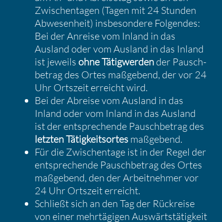
Zwischen­tagen (Tagen mit 24 Stunden
Abwesen­heit) insbe­son­dere Folgendes:
Bei der Anreise vom Inland in das
Ausland oder vom Ausland in das Inland
ist jeweils
ohne Tätig­werden
der Pausch­
be­trag des Ortes maßge­bend, der vor 24
Uhr Ortszeit erreicht wird.
Bei der Abreise vom Ausland in das
Inland oder vom Inland in das Ausland
ist der entspre­chende Pausch­be­trag des
letzten Tätig­keits­ortes
maßge­bend.
Für die Zwischen­tage ist in der Regel der
entspre­chende Pausch­be­trag des Ortes
maßge­bend, den der Arbeit­nehmer vor
24 Uhr Ortszeit erreicht.
Schließt sich an den Tag der Rückreise
von einer mehrtä­gigen Auswärts­tä­tig­keit