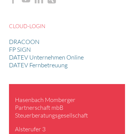
CLOUD-LOGIN
DRACOON
FP SIGN
DATEV Unternehmen Online
DATEV Fernbetreuung
Hasen­bach Momberger
Partner­schaft mbB
Steuer­be­ra­tungs­ge­sell­schaft
Alster­ufer 3