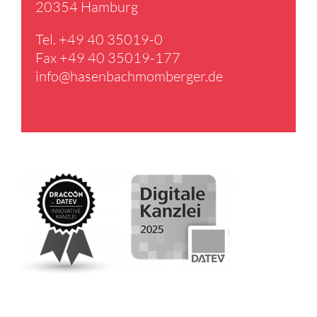
20354 Hamburg
Tel. +49 40 35019-0
Fax +49 40 35019-177
info@​hasenbachmomberger.​de