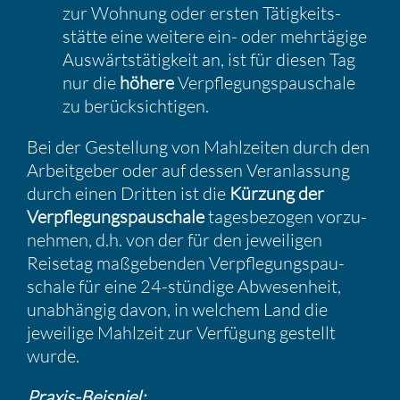
zur Wohnung oder ersten Tätig­keits­
stätte eine weitere ein- oder mehrtä­gige
Auswärts­tä­tig­keit an, ist für diesen Tag
nur die
höhere
Verpfle­gungs­pau­schale
zu berück­sich­tigen.
Bei der Gestel­lung von Mahlzeiten durch den
Arbeit­geber oder auf dessen Veran­las­sung
durch einen Dritten ist die
Kürzung der
Verpfle­gungs­pau­schale
tages­be­zogen vorzu­
nehmen, d.h. von der für den jewei­ligen
Reisetag maßge­benden Verpfle­gungs­pau­
schale für eine 24-stündige Abwesen­heit,
unabhängig davon, in welchem Land die
jewei­lige Mahlzeit zur Verfü­gung gestellt
wurde.
Praxis-Beispiel: