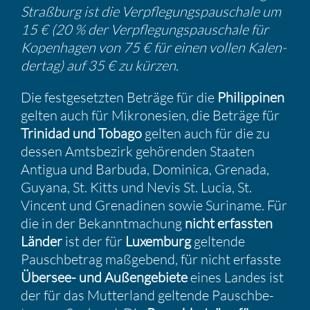
Straß­burg ist die Verpfle­gungs­pau­schale um
15 € (20 % der Verpfle­gungs­pau­schale für
Kopen­hagen von 75 € für einen vollen Kalen­
dertag) auf 35 € zu kürzen.
Die festge­setzten Beträge für die
Philip­pinen
gelten auch für Mikro­ne­sien, die Beträge für
Trinidad und Tobago
gelten auch für die zu
dessen Amtsbe­zirk gehörenden Staaten
Antigua und Barbuda, Dominica, Grenada,
Guyana, St. Kitts und Nevis St. Lucia, St.
Vincent und Grena­dinen sowie Suriname. Für
die in der Bekannt­ma­chung
nicht erfassten
Länder
ist der für
Luxem­burg
geltende
Pausch­be­trag maßge­bend, für nicht erfasste
Übersee- und Außen­ge­biete
eines Landes ist
der für das Mutter­land geltende Pausch­be­