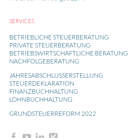
SERVICES
BETRIEB­LICHE STEUER­BE­RA­TUNG
PRIVATE STEUER­BE­RA­TUNG
BETRIEBS­WIRT­SCHAFT­LICHE BERATUNG
NACHFOL­GE­BE­RA­TUNG
JAHRES­AB­SCHLUSS­ERSTEL­LUNG
STEUER­DE­KLA­RA­TION
FINANZ­BUCH­HAL­TUNG
LOHNBUCH­HAL­TUNG
GRUND­STEU­ER­RE­FORM 2022