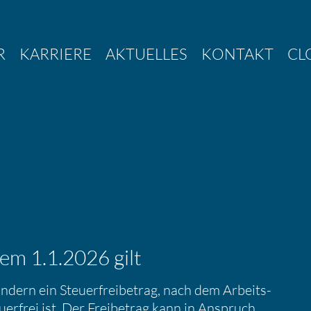
R
KARRIERE
AKTUELLES
KONTAKT
CL
dem 1.1.2026 gilt
ondern ein Steuer­frei­be­trag, nach dem Arbeits­
er­frei ist. Der Freibe­trag kann in Anspruch