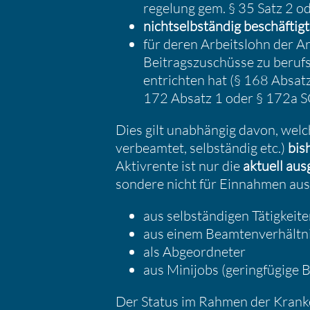
re­ge­lung gem. § 35 Satz 2 
nicht­selb­ständig beschäf­tigt
für deren Arbeits­lohn der A
Beitrags­zu­schüsse zu berufs­
entrichten hat (§ 168 Absa
172 Absatz 1 oder § 172a S
Dies gilt unabhängig davon, welche 
verbe­amtet, selbständig etc.)
bis
Aktiv­rente ist nur die
aktuell ausg
son­dere nicht für Einnahmen aus a
aus selbstän­digen Tätig­keit
aus einem Beamten­ver­hältn
als Abgeord­neter
aus Minijobs (gering­fü­gige B
Der Status im Rahmen der Kranken­ve