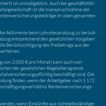
i­chert) ist unmaß­geb­lich. Auch bei geschäfts­füh­
ital­ge­sell­schaft ist die Inanspruch­nahme der
nten­ver­si­che­rungs­bei­träge im oben genannten
 die Aktiv­rente beim Lohnsteu­er­abzug zu berück­
r­abzug entspre­chend den gesetz­li­chen Vorgaben
e Berück­sich­ti­gung des Freibe­trags aus der
ver­fahren.
rag von 2.000 € pro Monat) kann auch von
hen der gesetz­li­chen Regel­al­ters­grenze
­ver­si­che­rungs­pflichtig beschäf­tigt sind. Die
n­dung finden, wenn der Arbeit­geber nach § 172
häf­ti­gungs­ver­hältnis Renten­ver­si­che­rungs­
werden, wenn Einkünfte aus nicht­selb­stän­diger