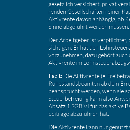
gesetz­lich versi­chert, privat vers
renden Gesell­schaf­tern einer Kap
Aktiv­rente davon abhängig, ob Re
Sinne abgeführt werden müssen.
Der Arbeit­geber ist verpflichtet,
sich­tigen. Er hat den Lohnsteu­e
vorzu­nehmen, dazu gehört auch di
Aktiv­rente im Lohnsteu­er­ab­zugs­
Fazit:
Die Aktiv­rente (= Freibe­t
Ruhestands­be­amten ab dem Errei­c
beansprucht werden, wenn sie sozial
Steuer­be­freiung kann also Anwe
Absatz 1 SGB VI für das aktive Besc
bei­träge abzuführen hat.
Die Aktiv­rente kann nur genutzt 