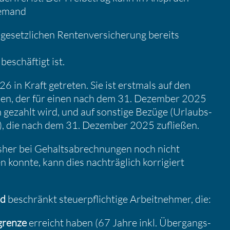
jemand
 gesetz­li­chen Renten­ver­si­che­rung bereits
 beschäf­tigt ist.
6 in Kraft getreten. Sie ist erstmals auf den
den, der für einen nach dem 31. Dezember 2025
 gezahlt wird, und auf sonstige Bezüge (Urlaubs­
.), die nach dem 31. Dezember 2025 zufließen.
her bei Gehalts­ab­rech­nungen noch nicht
 konnte, kann dies nachträg­lich korri­giert
d
beschränkt steuer­pflich­tige Arbeit­nehmer, die:
­grenze
erreicht haben (67 Jahre inkl. Übergangs­