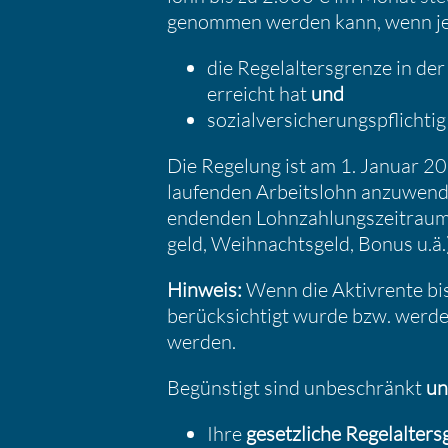
genommen werden kann, wenn 
die Regel­al­ters­grenze in der
erreicht hat
und
sozial­ver­si­che­rungs­pflichtig
Die Regelung ist am 1. Januar 202
laufenden Arbeits­lohn anzuwen
endenden Lohnzah­lungs­zeit­raum
geld, Weihnachts­geld, Bonus u.ä
Hinweis:
Wenn die Aktiv­rente bis
berück­sich­tigt wurde bzw. werden
werden.
Begüns­tigt sind unbeschränkt
un
Ihre
gesetz­liche Regel­al­ters