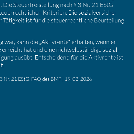
 Die Steuer­frei­stel­lung nach § 3 Nr. 21 EStG
uer­recht­li­chen Krite­rien. Die sozial­ver­si­che­
Tätig­keit ist für die steuer­recht­liche Beurtei­lung
g war, kann die „Aktiv­rente“ erhalten, wenn er
e erreicht hat und eine nicht­selb­stän­dige sozial­
­ti­gung ausübt. Entschei­dend für die Aktiv­rente ist
t.
 §3 Nr. 21 EStG, FAQ des BMF | 19-02-2026