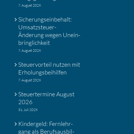
7. August 2026
Siche­rungs­ein­be­halt:
Umsatz­steuer-
Änderung wegen Unein­
bring­lich­keit
7. August 2026
Steuer­vor­teil nutzen mit
Erholungs­bei­hilfen
7. August 2026
Steuer­ter­mine August
2026
31. Juli 2026
Kinder­geld: Fernlehr­
gang als Berufs­aus­bil­