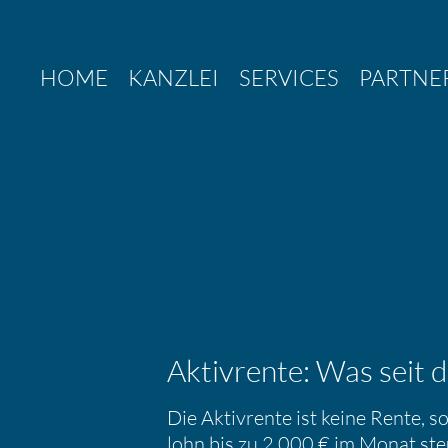
Zum
Inhalt
springen
HOME
KANZLEI
SERVICES
PARTNE
Aktiv­rente: Was seit 
Die Aktiv­rente ist keine Rente, s
lohn bis zu 2.000 € im Monat steu