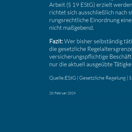
Arbeit (§ 19 EStG) erzielt werden.
richtet sich ausschließ­lich nach ste
rungs­recht­liche Einord­nung einer 
nicht maßge­bend.
Fazit:
Wer bisher selbständig täti
die gesetz­liche Regel­al­ters­grenz
ver­si­che­rungs­pflich­tige Beschäf
nur die aktuell ausge­übte Tätig­kei
Quelle:EStG | Gesetz­liche Regelung |
20. Februar 2026