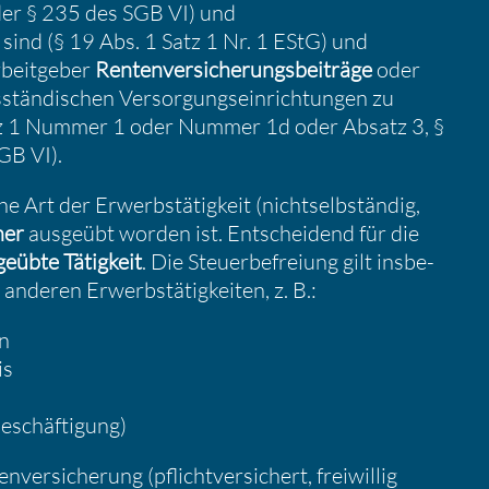
oder § 235 des SGB VI) und
sind (§ 19 Abs. 1 Satz 1 Nr. 1 EStG) und
rbeit­geber
Renten­ver­si­che­rungs­bei­träge
oder
stän­di­schen Versor­gungs­ein­rich­tungen zu
tz 1 Nummer 1 oder Nummer 1d oder Absatz 3, §
GB VI).
Art der Erwerbs­tä­tig­keit (nicht­selb­ständig,
her
ausgeübt worden ist. Entschei­dend für die
e­übte Tätig­keit
. Die Steuer­be­freiung gilt insbe­
nderen Erwerbs­tä­tig­keiten, z. B.:
en
is
eschäf­ti­gung)
r­si­che­rung (pflicht­ver­si­chert, freiwillig