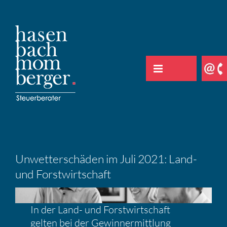
Zum
Inhalt
springen
Unwet­ter­schäden im Juli 2021: Land-
und Forst­wirt­schaft
In der Land- und Forst­wirt­schaft
gelten bei der Gewinn­ermitt­lung