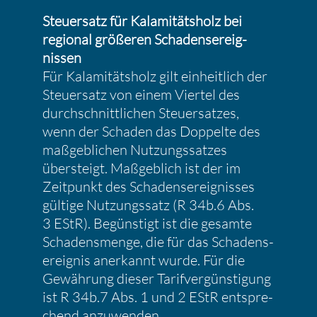
Steuer­satz für Kalami­täts­holz bei
regional größeren Schadens­er­eig­
nissen
Für Kalami­täts­holz gilt einheit­lich der
Steuer­satz von einem Viertel des
durch­schnitt­li­chen Steuer­satzes,
wenn der Schaden das Doppelte des
maßgeb­li­chen Nutzungs­satzes
übersteigt. Maßgeb­lich ist der im
Zeitpunkt des Schadens­er­eig­nisses
gültige Nutzungs­satz (R 34b.6 Abs.
3 EStR). Begüns­tigt ist die gesamte
Schadens­menge, die für das Schadens­
er­eignis anerkannt wurde. Für die
Gewäh­rung dieser Tarif­ver­güns­ti­gung
ist R 34b.7 Abs. 1 und 2 EStR entspre­
chend anzuwenden.