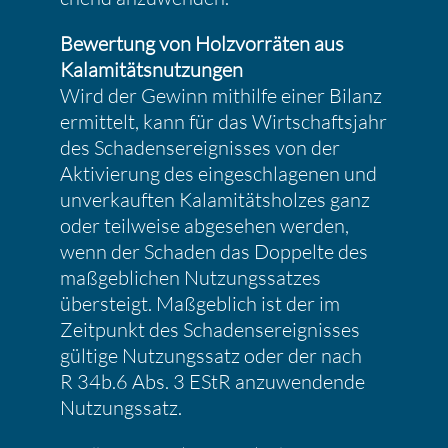
Bewer­tung von Holzvor­räten aus
Kalami­täts­nut­zungen
Wird der Gewinn mithilfe einer Bilanz
ermit­telt, kann für das Wirtschafts­jahr
des Schadens­er­eig­nisses von der
Aktivie­rung des einge­schla­genen und
unver­kauften Kalami­täts­holzes ganz
oder teilweise abgesehen werden,
wenn der Schaden das Doppelte des
maßgeb­li­chen Nutzungs­satzes
übersteigt. Maßgeb­lich ist der im
Zeitpunkt des Schadens­er­eig­nisses
gültige Nutzungs­satz oder der nach
R 34b.6 Abs. 3 EStR anzuwen­dende
Nutzungs­satz.