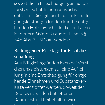
soweit diese Entschä­di­gungen auf den
forst­wirt­schaft­li­chen Aufwuchs
entfallen. Dies gilt auch für Entschä­di­
gungs­leis­tungen für den künftig entge­
henden Holzzu­wachs. In diesen Fällen
ist der ermäßigte Streu­er­satz nach §
34b Abs. 3 EStG anwendbar.
Bildung einer Rücklage für Ersatz­be­
schaf­fung
Aus Billig­keits­gründen kann bei Versi­
che­rungs­leis­tungen auf eine Auftei­
lung in eine Entschä­di­gung für entge­
hende Einnahmen und Substanz­ver­
luste verzichtet werden. Soweit der
Buchwert für den betrof­fenen
Baumbe­stand beibe­halten wird,