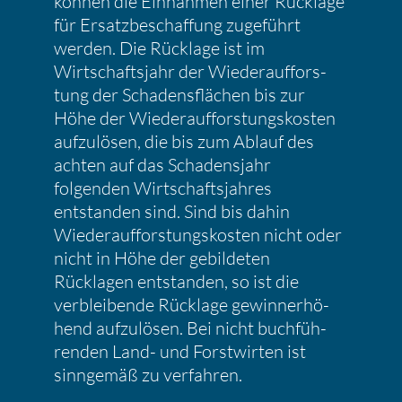
können die Einnahmen einer Rücklage
für Ersatz­be­schaf­fung zugeführt
werden. Die Rücklage ist im
Wirtschafts­jahr der Wieder­auf­fors­
tung der Schadens­flä­chen bis zur
Höhe der Wieder­auf­fors­tungs­kosten
aufzu­lösen, die bis zum Ablauf des
achten auf das Schadens­jahr
folgenden Wirtschafts­jahres
entstanden sind. Sind bis dahin
Wieder­auf­fors­tungs­kosten nicht oder
nicht in Höhe der gebil­deten
Rücklagen entstanden, so ist die
verblei­bende Rücklage gewin­n­er­hö­
hend aufzu­lösen. Bei nicht buchfüh­
renden Land- und Forst­wirten ist
sinngemäß zu verfahren.