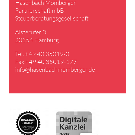
Hasen­bach Momberger
Partner­schaft mbB
Steuer­be­ra­tungs­ge­sell­schaft
Alster­ufer 3
20354 Hamburg
Tel. +49 40 35019-0
Fax +49 40 35019-177
info@​hasenbachmomberger.​de