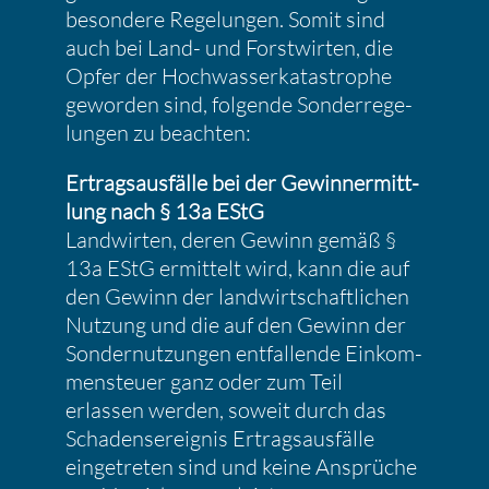
beson­dere Regelungen. Somit sind
auch bei Land- und Forst­wirten, die
Opfer der Hochwas­ser­ka­ta­strophe
geworden sind, folgende Sonder­re­ge­
lungen zu beachten:
Ertrags­aus­fälle bei der Gewinn­ermitt­
lung nach § 13a EStG
Landwirten, deren Gewinn gemäß §
13a EStG ermit­telt wird, kann die auf
den Gewinn der landwirt­schaft­li­chen
Nutzung und die auf den Gewinn der
Sonder­nut­zungen entfal­lende Einkom­
men­steuer ganz oder zum Teil
erlassen werden, soweit durch das
Schadens­er­eignis Ertrags­aus­fälle
einge­treten sind und keine Ansprüche