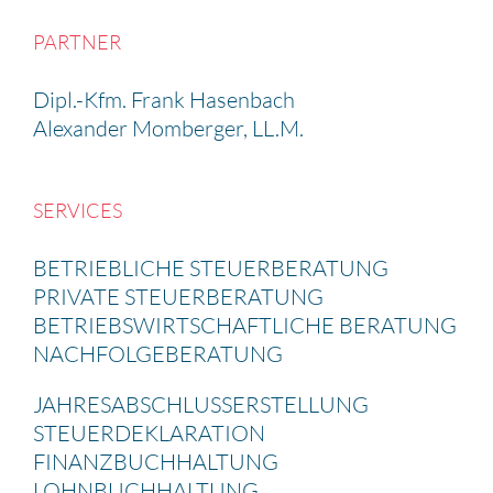
PARTNER
Dipl.-Kfm. Frank Hasen­bach
Alexander Momberger, LL.M.
SERVICES
BETRIEB­LICHE STEUER­BE­RA­TUNG
PRIVATE STEUER­BE­RA­TUNG
BETRIEBS­WIRT­SCHAFT­LICHE BERATUNG
NACHFOL­GE­BE­RA­TUNG
JAHRES­AB­SCHLUSS­ERSTEL­LUNG
STEUER­DE­KLA­RA­TION
FINANZ­BUCH­HAL­TUNG
LOHNBUCH­HAL­TUNG