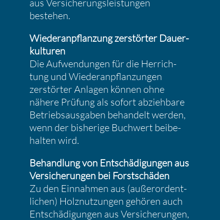
aus Versi­che­rungs­leis­tungen
bestehen.
Wieder­an­pflan­zung zerstörter Dauer­
kul­turen
Die Aufwen­dungen für die Herrich­
tung und Wieder­an­pflan­zungen
zerstörter Anlagen können ohne
nähere Prüfung als sofort abzieh­bare
Betriebs­aus­gaben behan­delt werden,
wenn der bishe­rige Buchwert beibe­
halten wird.
Behand­lung von Entschä­di­gungen aus
Versi­che­rungen bei Forst­schäden
Zu den Einnahmen aus (außer­or­dent­
li­chen) Holznut­zungen gehören auch
Entschä­di­gungen aus Versi­che­rungen,