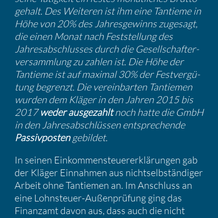
ge­halt. Des Weiteren ist ihm eine Tantieme in
Höhe von 20% des Jahres­ge­winns zugesagt,
die einen Monat nach Feststel­lung des
Jahres­ab­schlusses durch die Gesell­schaf­ter­
ver­samm­lung zu zahlen ist. Die Höhe der
Tantieme ist auf maximal 30% der Festver­gü­
tung begrenzt. Die verein­barten Tantiemen
wurden dem Kläger in den Jahren 2015 bis
2017
weder ausge­zahlt
noch hatte die GmbH
in den Jahres­ab­schlüssen entspre­chende
Passiv­posten
gebildet.
In seinen Einkom­men­steu­er­erklä­rungen gab
der Kläger Einnahmen aus nicht­selb­stän­diger
Arbeit ohne Tantiemen an. Im Anschluss an
eine Lohnsteuer-Außen­prü­fung ging das
Finanzamt davon aus, dass auch die nicht