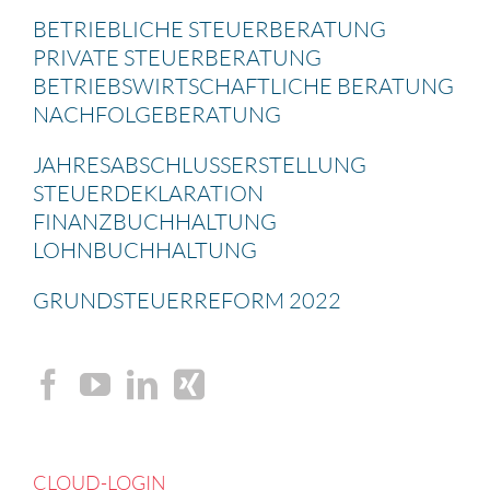
BETRIEB­LICHE STEUER­BE­RA­TUNG
PRIVATE STEUER­BE­RA­TUNG
BETRIEBS­WIRT­SCHAFT­LICHE BERATUNG
NACHFOL­GE­BE­RA­TUNG
JAHRES­AB­SCHLUSS­ERSTEL­LUNG
STEUER­DE­KLA­RA­TION
FINANZ­BUCH­HAL­TUNG
LOHNBUCH­HAL­TUNG
GRUND­STEU­ER­RE­FORM 2022
CLOUD-LOGIN