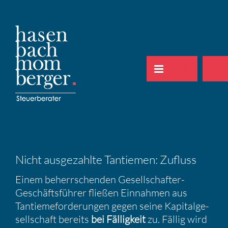
Zum
Inhalt
springen
Nicht ausge­zahlte Tantiemen: Zufluss
Einem beherr­schenden Gesell­schafter-
Geschäfts­führer fließen Einnahmen aus
Tantieme­for­de­rungen gegen seine Kapital­ge­
sell­schaft bereits
bei Fällig­keit
zu. Fällig wird