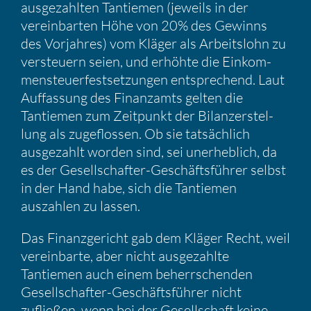
ausge­zahlten Tantiemen (jeweils in der
verein­barten Höhe von 20% des Gewinns
des Vorjahres) vom Kläger als Arbeits­lohn zu
versteuern seien, und erhöhte die Einkom­
men­steu­er­fest­set­zungen entspre­chend. Laut
Auffas­sung des Finanz­amts gelten die
Tantiemen zum Zeitpunkt der Bilanz­er­stel­
lung als zugeflossen. Ob sie tatsäch­lich
ausge­zahlt worden sind, sei unerheb­lich, da
es der Gesell­schafter-Geschäfts­führer selbst
in der Hand habe, sich die Tantiemen
auszahlen zu lassen.
Das Finanz­ge­richt gab dem Kläger Recht, weil
verein­barte, aber nicht ausge­zahlte
Tantiemen auch einem beherr­schenden
Gesell­schafter-Geschäfts­führer nicht
zufließen, wenn bei der Gesell­schaft keine