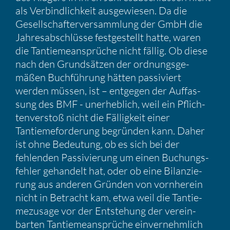
als Verbind­lich­keit ausge­wiesen. Da die
Gesell­schaf­ter­ver­samm­lung der GmbH die
Jahres­ab­schlüsse festge­stellt hatte, waren
die Tantie­me­an­sprüche nicht fällig. Ob diese
nach den Grund­sätzen der ordnungs­ge­
mäßen Buchfüh­rung hätten passi­viert
werden müssen, ist – entgegen der Auffas­
sung des BMF - unerheb­lich, weil ein Pflich­
ten­ver­stoß nicht die Fällig­keit einer
Tantieme­for­de­rung begründen kann. Daher
ist ohne Bedeu­tung, ob es sich bei der
fehlenden Passi­vie­rung um einen Buchungs­
fehler gehan­delt hat, oder ob eine Bilan­zie­
rung aus anderen Gründen von vornherein
nicht in Betracht kam, etwa weil die Tantie­
me­zu­sage vor der Entste­hung der verein­
barten Tantie­me­an­sprüche einver­nehm­lich