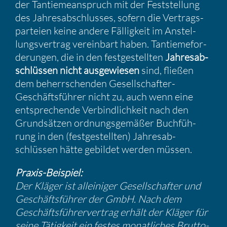
der Tantie­me­an­spruch mit der Feststel­lung
des Jahres­ab­schlusses, sofern die Vertrags­
par­teien keine andere Fällig­keit im Anstel­
lungs­ver­trag verein­bart haben. Tantieme­for­
de­rungen, die in den festge­stellten
Jahres­ab­
schlüssen nicht ausge­wiesen
sind, fließen
dem beherr­schenden Gesell­schafter-
Geschäfts­führer nicht zu, auch wenn eine
entspre­chende Verbind­lich­keit nach den
Grund­sätzen ordnungs­ge­mäßer Buchfüh­
rung in den (festge­stellten) Jahres­ab­
schlüssen hätte gebildet werden müssen.
Praxis-Beispiel:
Der Kläger ist allei­niger Gesell­schafter und
Geschäfts­führer der GmbH. Nach dem
Geschäfts­füh­rer­ver­trag erhält der Kläger für
seine Tätig­keit ein festes monat­li­ches Brutto­