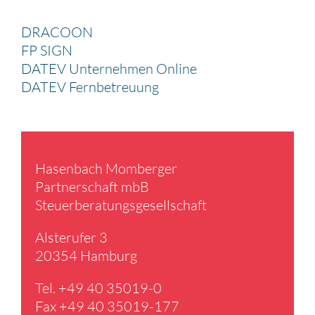
DRACOON
FP SIGN
DATEV Unternehmen Online
DATEV Fernbetreuung
Hasen­bach Momberger
Partner­schaft mbB
Steuer­be­ra­tungs­ge­sell­schaft
Alster­ufer 3
20354 Hamburg
Tel. +49 40 35019-0
Fax +49 40 35019-177