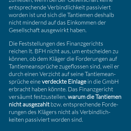
entspre­chende Verbind­lich­keit passi­viert
worden ist und sich die Tantiemen deshalb
nicht mindernd auf das Einkommen der
Gesell­schaft ausge­wirkt haben.
Die Feststel­lungen des Finanz­ge­richts
reichen lt. BFH nicht aus, um entscheiden zu
können, ob dem Kläger die Forde­rungen auf
Tantie­me­an­sprüche zugeflossen sind, weil er
durch einen Verzicht auf seine Tantie­me­an­
sprüche eine
verdeckte Einlage
in die GmbH
erbracht haben könnte. Das Finanz­ge­richt
versäumt festzu­stellen,
warum die Tantiemen
nicht ausge­zahlt
bzw. entspre­chende Forde­
rungen des Klägers nicht als Verbind­lich­
keiten passi­viert worden sind.