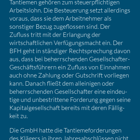
Tantiemen gehören zum steuer­pflich­tigen
Arbeits­lohn. Die Besteue­rung setzt aller­dings
voraus, dass sie dem Arbeit­nehmer als
sonstiger Bezug zugeflossen sind. Der
Zufluss tritt mit der Erlan­gung der
wirtschaft­li­chen Verfü­gungs­macht ein. Der
BFH geht in ständiger Recht­spre­chung davon
aus, dass bei beherr­schenden Gesell­schafter-
Geschäfts­füh­rern ein Zufluss von Einnahmen
auch ohne Zahlung oder Gutschrift vorliegen
kann. Danach fließt dem allei­nigen oder
beherr­schenden Gesell­schafter eine eindeu­
tige und unbestrit­tene Forde­rung gegen seine
Kapital­ge­sell­schaft bereits mit deren Fällig­
keit zu.
Die GmbH hatte die Tantieme­for­de­rungen
des Klägers in ihren Jahres­ab­schlüssen nicht