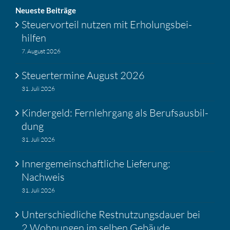
Neueste Beiträge
Steuer­vor­teil nutzen mit Erholungs­bei­
hilfen
7. August 2026
Steuer­ter­mine August 2026
31. Juli 2026
Kinder­geld: Fernlehr­gang als Berufs­aus­bil­
dung
31. Juli 2026
Inner­ge­mein­schaft­liche Liefe­rung:
Nachweis
31. Juli 2026
Unter­schied­liche Restnut­zungs­dauer bei
2 Wohnungen im selben Gebäude