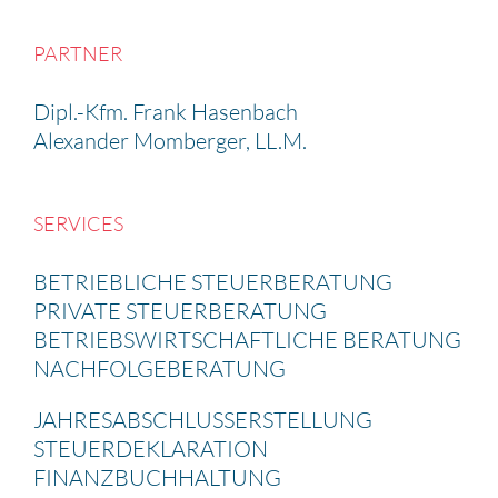
PARTNER
Dipl.-Kfm. Frank Hasen­bach
Alexander Momberger, LL.M.
SERVICES
BETRIEB­LICHE STEUER­BE­RA­TUNG
PRIVATE STEUER­BE­RA­TUNG
BETRIEBS­WIRT­SCHAFT­LICHE BERATUNG
NACHFOL­GE­BE­RA­TUNG
JAHRES­AB­SCHLUSS­ERSTEL­LUNG
STEUER­DE­KLA­RA­TION
FINANZ­BUCH­HAL­TUNG