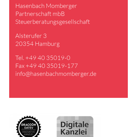
Hasen­bach Momberger
Partner­schaft mbB
Steuer­be­ra­tungs­ge­sell­schaft
Alster­ufer 3
20354 Hamburg
Tel. +49 40 35019-0
Fax +49 40 35019-177
info@​hasenbachmomberger.​de