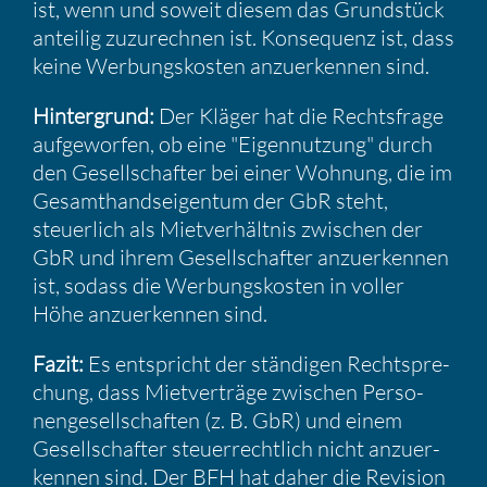
ist, wenn und soweit diesem das Grund­stück
anteilig zuzurechnen ist. Konse­quenz ist, dass
keine Werbungs­kosten anzuer­kennen sind.
Hinter­grund:
Der Kläger hat die Rechts­frage
aufge­worfen, ob eine "Eigen­nut­zung" durch
den Gesell­schafter bei einer Wohnung, die im
Gesamt­hand­sei­gentum der GbR steht,
steuer­lich als Mietver­hältnis zwischen der
GbR und ihrem Gesell­schafter anzuer­kennen
ist, sodass die Werbungs­kosten in voller
Höhe anzuer­kennen sind.
Fazit:
Es entspricht der ständigen Recht­spre­
chung, dass Mietver­träge zwischen Perso­
nen­ge­sell­schaften (z. B. GbR) und einem
Gesell­schafter steuer­recht­lich nicht anzuer­
kennen sind. Der BFH hat daher die Revision