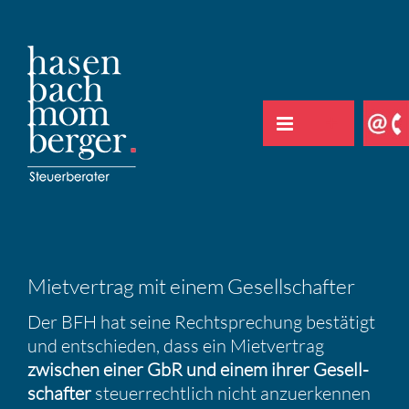
Zum
Inhalt
springen
Mietver­trag mit einem Gesell­schafter
Der BFH hat seine Recht­spre­chung bestä­tigt
und entschieden, dass ein Mietver­trag
zwischen einer GbR und einem ihrer Gesell­
schafter
steuer­recht­lich nicht anzuer­kennen