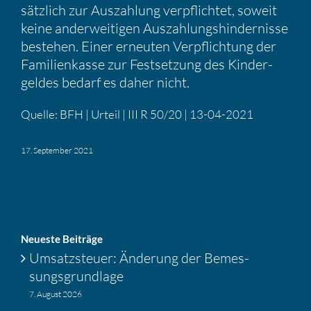
sätz­lich zur Auszah­lung verpflichtet, soweit
keine ander­wei­tigen Auszah­lungs­hin­der­nisse
bestehen. Einer erneuten Verpflich­tung der
Famili­en­kasse zur Festset­zung des Kinder­
geldes bedarf es daher nicht.
Quelle: BFH | Urteil | III R 50/20 | 13-04-2021
17. September 2021
Neueste Beiträge
Umsatz­steuer: Änderung der Bemes­
sungs­grund­lage
7. August 2026