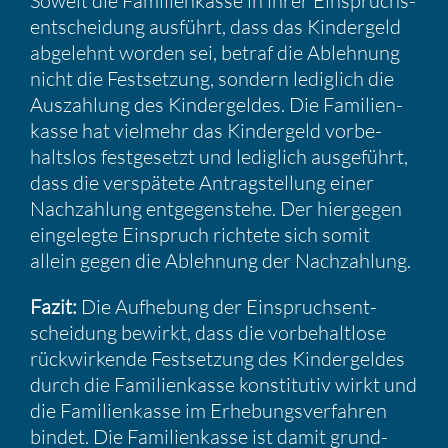
Soweit die Famili­en­kasse in ihrer Einspruchs­
ent­schei­dung ausführt, dass das Kinder­geld
abgelehnt worden sei, betraf die Ableh­nung
nicht die Festset­zung, sondern ledig­lich die
Auszah­lung des Kinder­geldes. Die Famili­en­
kasse hat vielmehr das Kinder­geld vorbe­
haltslos festge­setzt und ledig­lich ausge­führt,
dass die verspä­tete Antrag­stel­lung einer
Nachzah­lung entge­gen­stehe. Der hiergegen
einge­legte Einspruch richtete sich somit
allein gegen die Ableh­nung der Nachzah­lung.
Fazit:
Die Aufhe­bung der Einspruchs­ent­
schei­dung bewirkt, dass die vorbe­halt­lose
rückwir­kende Festset­zung des Kinder­geldes
durch die Famili­en­kasse konsti­tutiv wirkt und
die Famili­en­kasse im Erhebungs­ver­fahren
bindet. Die Famili­en­kasse ist damit grund­