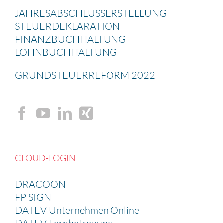
JAHRES­AB­SCHLUSS­ERSTEL­LUNG
STEUER­DE­KLA­RA­TION
FINANZ­BUCH­HAL­TUNG
LOHNBUCH­HAL­TUNG
GRUND­STEU­ER­RE­FORM 2022
CLOUD-LOGIN
DRACOON
FP SIGN
DATEV Unternehmen Online
DATEV Fernbetreuung