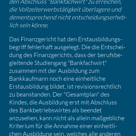
den Abschluss "Bankfach­wirt" zu errei­chen,
die Vollzeit­er­werbs­tä­tig­keit überla­gere und
dementspre­chend nicht entschei­dungs­er­heb­
lich sein könne.
Das Finanz­ge­richt hat den Erstaus­bil­dungs­
be­griff fehler­haft ausge­legt. Die die Entschei­
dung des Finanz­ge­richts, dass der berufs­be­
glei­tende Studi­en­gang "Bankfach­wirt"
zusammen mit der Ausbil­dung zum
Bankkauf­mann noch eine einheit­liche
Erstaus­bil­dung bildet, ist revisi­ons­recht­lich
zu beanstanden. Der "Gesamt­plan" des
Kindes, die Ausbil­dung erst mit Abschluss
des Bankbe­triebs­wirtes als beendet
anzusehen, kann nicht als allein maßgeb­liche
Krite­rium für die Annahme einer einheit­li­
chen Ausbil­dung sein, welches alle anderen