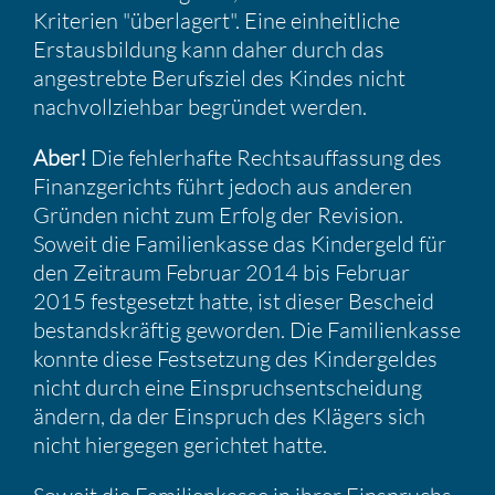
Krite­rien "überla­gert". Eine einheit­liche
Erstaus­bil­dung kann daher durch das
angestrebte Berufs­ziel des Kindes nicht
nachvoll­ziehbar begründet werden.
Aber!
Die fehler­hafte Rechts­auf­fas­sung des
Finanz­ge­richts führt jedoch aus anderen
Gründen nicht zum Erfolg der Revision.
Soweit die Famili­en­kasse das Kinder­geld für
den Zeitraum Februar 2014 bis Februar
2015 festge­setzt hatte, ist dieser Bescheid
bestands­kräftig geworden. Die Famili­en­kasse
konnte diese Festset­zung des Kinder­geldes
nicht durch eine Einspruchs­ent­schei­dung
ändern, da der Einspruch des Klägers sich
nicht hiergegen gerichtet hatte.