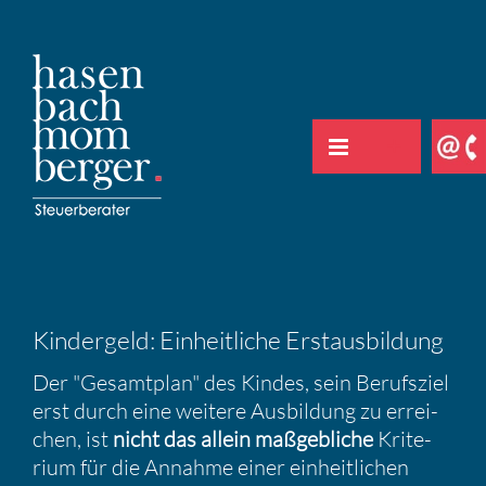
Zum
Inhalt
springen
Kinder­geld: Einheit­liche Erstaus­bil­dung
Der "Gesamt­plan" des Kindes, sein Berufs­ziel
erst durch eine weitere Ausbil­dung zu errei­
chen, ist
nicht das allein maßgeb­liche
Krite­
rium für die Annahme einer einheit­li­chen