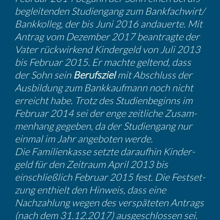
be­glei­tenden Studi­en­gang zum Bankfachwirt/​
Bankkolleg, der bis Juni 2016 andau­erte. Mit
Antrag vom Dezember 2017 beantragte der
Vater rückwir­kend Kinder­geld von Juli 2013
bis Februar 2015. Er machte geltend, dass
der Sohn sein
Berufs­ziel
mit Abschluss der
Ausbil­dung zum Bankkauf­mann noch nicht
erreicht habe. Trotz des Studi­en­be­ginns im
Februar 2014 sei der enge zeitliche Zusam­
men­hang gegeben, da der Studi­en­gang nur
einmal im Jahr angeboten werde.
Die Famili­en­kasse setzte daraufhin Kinder­
geld für den Zeitraum April 2013 bis
einschließ­lich Februar 2015 fest. Die Festset­
zung enthielt den Hinweis, dass eine
Nachzah­lung wegen des verspä­teten Antrags
(nach dem 31.12.2017) ausge­schlossen sei.