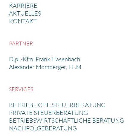
KARRIERE
AKTUELLES
KONTAKT
PARTNER
Dipl.-Kfm. Frank Hasen­bach
Alexander Momberger, LL.M.
SERVICES
BETRIEB­LICHE STEUER­BE­RA­TUNG
PRIVATE STEUER­BE­RA­TUNG
BETRIEBS­WIRT­SCHAFT­LICHE BERATUNG
NACHFOL­GE­BE­RA­TUNG