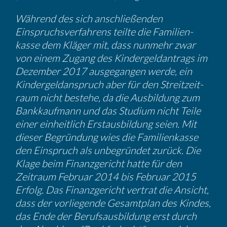
Während des sich anschlie­ßenden
Einspruchs­ver­fah­rens teilte die Famili­en­
kasse dem Kläger mit, dass nunmehr zwar
von einem Zugang des Kinder­geld­an­trags im
Dezember 2017 ausge­gangen werde, ein
Kinder­geld­an­spruch aber für den Streit­zeit­
raum nicht bestehe, da die Ausbil­dung zum
Bankkauf­mann und das Studium nicht Teile
einer einheit­lich Erstaus­bil­dung seien. Mit
dieser Begrün­dung wies die Famili­en­kasse
den Einspruch als unbegründet zurück. Die
Klage beim Finanz­ge­richt hatte für den
Zeitraum Februar 2014 bis Februar 2015
Erfolg. Das Finanz­ge­richt vertrat die Ansicht,
dass der vorlie­gende Gesamt­plan des Kindes,
das Ende der Berufs­aus­bil­dung erst durch