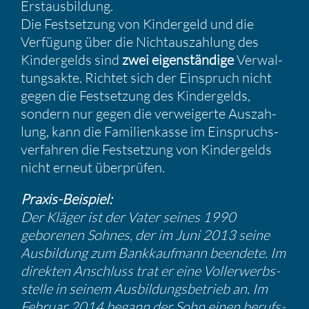
Erstaus­bil­dung.
Die Festset­zung von Kinder­geld und die
Verfü­gung über die Nicht­aus­zah­lung des
Kinder­gelds sind
zwei eigen­stän­dige
Verwal­
tungs­akte. Richtet sich der Einspruch nicht
gegen die Festset­zung des Kinder­gelds,
sondern nur gegen die verwei­gerte Auszah­
lung, kann die Famili­en­kasse im Einspruchs­
ver­fahren die Festset­zung von Kinder­gelds
nicht erneut überprüfen.
Praxis-Beispiel:
Der Kläger ist der Vater seines 1990
geborenen Sohnes, der im Juni 2013 seine
Ausbil­dung zum Bankkauf­mann beendete. Im
direkten Anschluss trat er eine Vollerwerbs­
stelle in seinem Ausbil­dungs­be­trieb an. Im
Februar 2014 begann der Sohn einen berufs­