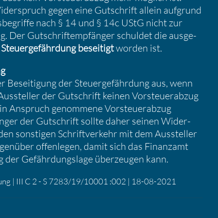
ider­spruch gegen eine Gutschrift allein aufgrund
s­be­griffe nach § 14 und § 14c UStG nicht zur
ung. Der Gutschrift­emp­fänger schuldet die ausge­
e
Steuer­ge­fähr­dung besei­tigt
worden ist.
ng
 Besei­ti­gung der Steuer­ge­fähr­dung aus, wenn
Aussteller der Gutschrift keinen Vorsteu­er­abzug
in Anspruch genom­mene Vorsteu­er­abzug
nger der Gutschrift sollte daher seinen Wider­
en sonstigen Schrift­ver­kehr mit dem Aussteller
en­über offen­legen, damit sich das Finanzamt
ung der Gefähr­dungs­lage überzeugen kann.
chung | III C 2 - S 7283/19/10001 :002 | 18-08-2021