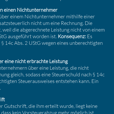
n einen Nicht­un­ter­nehmer
ber einem Nicht­un­ter­nehmer mithilfe einer
atz­steu­er­lich nicht um eine Rechnung. Die
r, weil die abgerech­nete Leistung nicht von einem
tG ausge­führt worden ist.
Konse­quenz:
Es
h § 14c Abs. 2 UStG wegen eines unberech­tigten
r eine nicht erbrachte Leistung
er­neh­mern über eine Leistung, die nicht
ung gleich, sodass eine Steuer­schuld nach § 14c
­tigten Steuer­aus­weises entstehen kann. Ein
.
ift
 Gutschrift, die ihm erteilt wurde, liegt keine
ass kein Vorsteu­er­abzug mehr möglich ist.