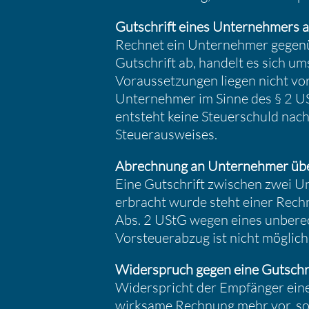
Gutschrift eines Unter­neh­mers a
Rechnet ein Unter­nehmer gegen­ü
Gutschrift ab, handelt es sich ums
Voraus­set­zungen liegen nicht vo
Unter­nehmer im Sinne des § 2 US
entsteht keine Steuer­schuld nac
Steuer­aus­weises.
Abrech­nung an Unter­nehmer übe
Eine Gutschrift zwischen zwei Unt
erbracht wurde steht einer Rechn
Abs. 2 UStG wegen eines unberech
Vorsteu­er­abzug ist nicht möglich
Wider­spruch gegen eine Gutschr
Wider­spricht der Empfänger einer
wirksame Rechnung mehr vor, so d