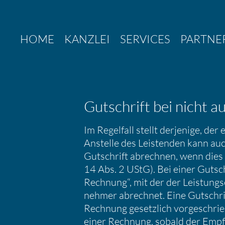
Zum
Inhalt
springen
HOME
KANZLEI
SERVICES
PARTNE
Gutschrift bei nicht a
Im Regel­fall stellt derje­nige, d
Anstelle des Leistenden kann auch
Gutschrift abrechnen, wenn dies 
14 Abs. 2 UStG). Bei einer Gutsc
Rechnung“, mit der der Leistungs
nehmer abrechnet. Eine Gutschrif
Rechnung gesetz­lich vorge­schrie
einer Rechnung, sobald der Empfä