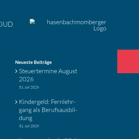
OUD
Neueste Beiträge
Steuer­ter­mine August
2026
31. Juli 2026
Kinder­geld: Fernlehr­
gang als Berufs­aus­bil­
dung
31. Juli 2026