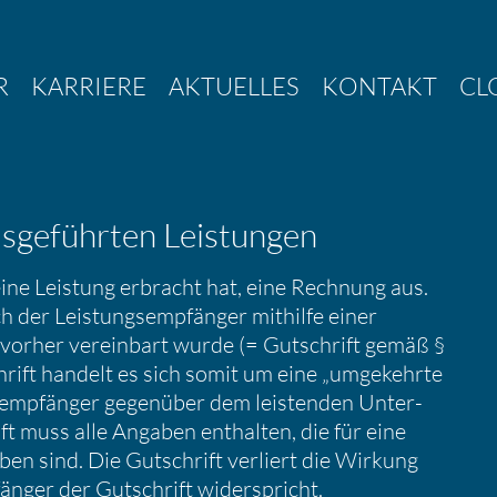
R
KARRIERE
AKTUELLES
KONTAKT
CL
usge­führten Leistungen
er eine Leistung erbracht hat, eine Rechnung aus.
 der Leistungs­emp­fänger mithilfe einer
vorher verein­bart wurde (= Gutschrift gemäß §
hrift handelt es sich somit um eine „umgekehrte
­emp­fänger gegen­über dem leistenden Unter­
t muss alle Angaben enthalten, die für eine
ben sind. Die Gutschrift verliert die Wirkung
nger der Gutschrift wider­spricht.