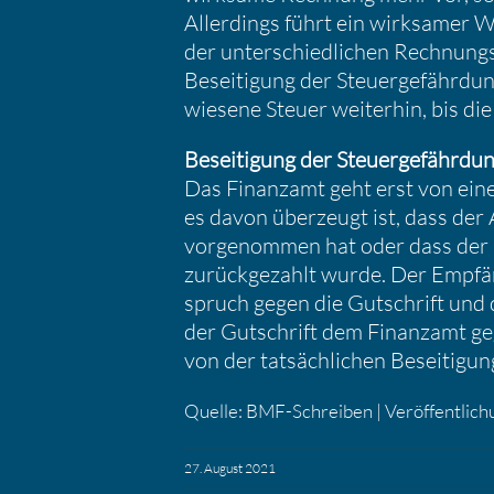
Aller­dings führt ein wirksamer W
der unter­schied­li­chen Rechnung
Besei­ti­gung der Steuer­ge­fähr­d
wie­sene Steuer weiterhin, bis di
Besei­ti­gung der Steuer­ge­fähr­du
Das Finanzamt geht erst von einer
es davon überzeugt ist, dass der 
vorge­nommen hat oder dass der 
zurück­ge­zahlt wurde. Der Empfä
spruch gegen die Gutschrift und d
der Gutschrift dem Finanzamt geg
von der tatsäch­li­chen Besei­ti­g
Quelle: BMF-Schreiben | Veröf­fent­li­
27. August 2021