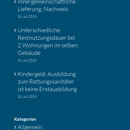
Inner­ge­mein­schaft­liche
Liefe­rung: Nachweis
31. Juli 2026
Unter­schied­liche
Restnut­zungs­dauer bei
2 Wohnungen im selben
Gebäude
31. Juli 2026
Kinder­geld: Ausbil­dung
zum Rettungs­sa­ni­täter
ist keine Erstaus­bil­dung
31. Juli 2026
Katego­rien
Allgemein