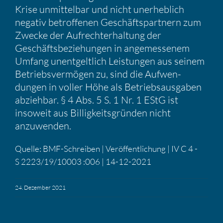
Krise unmit­telbar und nicht unerheb­lich
negativ betrof­fenen Geschäfts­part­nern zum
Zwecke der Aufrecht­erhal­tung der
Geschäfts­be­zie­hungen in angemes­senem
Umfang unent­gelt­lich Leistungen aus seinem
Betriebs­ver­mögen zu, sind die Aufwen­
dungen in voller Höhe als Betriebs­aus­gaben
abziehbar. § 4 Abs. 5 S. 1 Nr. 1 EStG ist
insoweit aus Billig­keits­gründen nicht
anzuwenden.
Quelle: BMF-Schreiben | Veröf­fent­li­chung | IV C 4 -
S 2223/19/10003 :006 | 14-12-2021
24. Dezember 2021