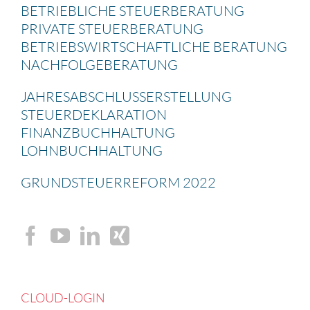
BETRIEB­LICHE STEUER­BE­RA­TUNG
PRIVATE STEUER­BE­RA­TUNG
BETRIEBS­WIRT­SCHAFT­LICHE BERATUNG
NACHFOL­GE­BE­RA­TUNG
JAHRES­AB­SCHLUSS­ERSTEL­LUNG
STEUER­DE­KLA­RA­TION
FINANZ­BUCH­HAL­TUNG
LOHNBUCH­HAL­TUNG
GRUND­STEU­ER­RE­FORM 2022
CLOUD-LOGIN