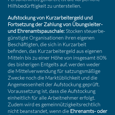
Hilfs­be­dürf­tig­keit zu unter­stellen.
Aufsto­ckung von Kurzar­bei­ter­geld und
Fortset­zung der Zahlung von Übungs­leiter-
und Ehren­amts­pau­schale:
Stocken steuer­be­
güns­tigte Organi­sa­tionen ihren eigenen
Beschäf­tigten, die sich in Kurzar­beit
befinden, das Kurzar­bei­ter­geld aus eigenen
Mitteln bis zu einer Höhe von insge­samt 80%
des bishe­rigen Entgelts auf, werden weder
die Mittel­ver­wen­dung für satzungs­mä­ßige
Zwecke noch die Markt­üb­lich­keit und die
Angemes­sen­heit der Aufsto­ckung geprüft.
Voraus­set­zung ist, dass die Aufsto­ckung
einheit­lich für alle Arbeit­nehmer erfolgt.
Zudem wird es gemein­nüt­zig­keits­recht­lich
nicht beanstandet, wenn die
Ehren­amts- oder