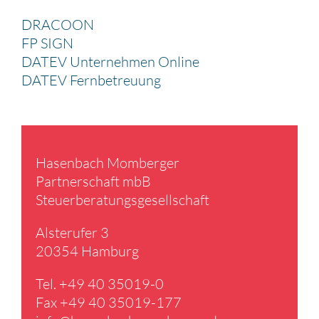
DRACOON
FP SIGN
DATEV Unternehmen Online
DATEV Fernbetreuung
Hasen­bach Momberger
Partner­schaft mbB
Steuer­be­ra­tungs­ge­sell­schaft
Alster­ufer 3
20354 Hamburg
Tel. +49 40 35019-0
Fax +49 40 35019-177