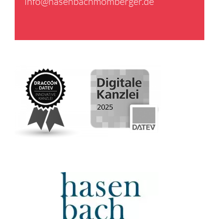
info@​hasenbachmomberger.​de