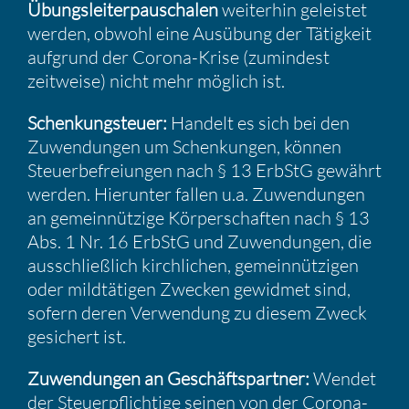
Übungs­lei­ter­pau­schalen
weiterhin geleistet
werden, obwohl eine Ausübung der Tätig­keit
aufgrund der Corona-Krise (zumin­dest
zeitweise) nicht mehr möglich ist.
Schen­kung­steuer:
Handelt es sich bei den
Zuwen­dungen um Schen­kungen, können
Steuer­be­frei­ungen nach § 13 ErbStG gewährt
werden. Hierunter fallen u.a. Zuwen­dungen
an gemein­nüt­zige Körper­schaften nach § 13
Abs. 1 Nr. 16 ErbStG und Zuwen­dungen, die
ausschließ­lich kirch­li­chen, gemein­nüt­zigen
oder mildtä­tigen Zwecken gewidmet sind,
sofern deren Verwen­dung zu diesem Zweck
gesichert ist.
Zuwen­dungen an Geschäfts­partner:
Wendet
der Steuer­pflich­tige seinen von der Corona-