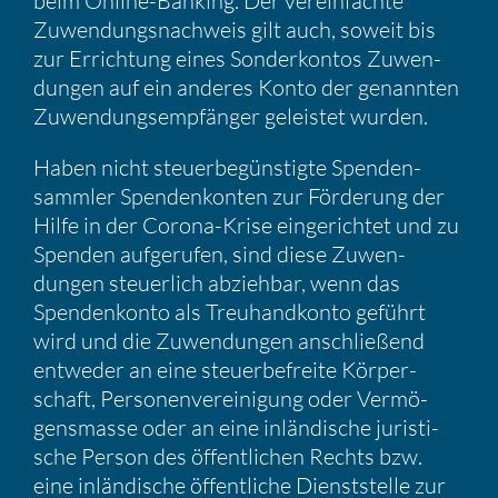
beim Online-Banking. Der verein­fachte
Zuwen­dungs­nach­weis gilt auch, soweit bis
zur Errich­tung eines Sonder­kontos Zuwen­
dungen auf ein anderes Konto der genannten
Zuwen­dungs­emp­fänger geleistet wurden.
Haben nicht steuer­be­güns­tigte Spenden­
sammler Spenden­konten zur Förde­rung der
Hilfe in der Corona-Krise einge­richtet und zu
Spenden aufge­rufen, sind diese Zuwen­
dungen steuer­lich abziehbar, wenn das
Spenden­konto als Treuhand­konto geführt
wird und die Zuwen­dungen anschlie­ßend
entweder an eine steuer­be­freite Körper­
schaft, Perso­nen­ver­ei­ni­gung oder Vermö­
gens­masse oder an eine inlän­di­sche juris­ti­
sche Person des öffent­li­chen Rechts bzw.
eine inlän­di­sche öffent­liche Dienst­stelle zur