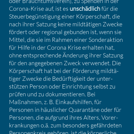
oder Brauch­tums­verein), zu Spenden in der
Corona-Krise auf, ist es
unschäd­lich
für die
Steuer­be­güns­ti­gung einer Körper­schaft, die
nach ihrer Satzung keine mildtä­tigen Zwecke
fördert oder regional gebunden ist, wenn sie
Mittel, die sie im Rahmen einer Sonder­ak­tion
für Hilfe in der Corona Krise erhalten hat,
ohne entspre­chende Änderung ihrer Satzung
für den angege­benen Zweck verwendet. Die
Körper­schaft hat bei der Förde­rung mildtä­
tiger Zwecke die Bedürf­tig­keit der unter­
stützen Person oder Einrich­tung selbst zu
prüfen und zu dokumen­tieren. Bei
Maßnahmen, z. B. Einkaufs­hilfen, für
Personen in häusli­cher Quaran­täne oder für
Personen, die aufgrund ihres Alters, Vorer­
kran­kungen o.ä. zum beson­ders gefähr­deten
Perso­nen­kreis gehören, ist die körper­liche