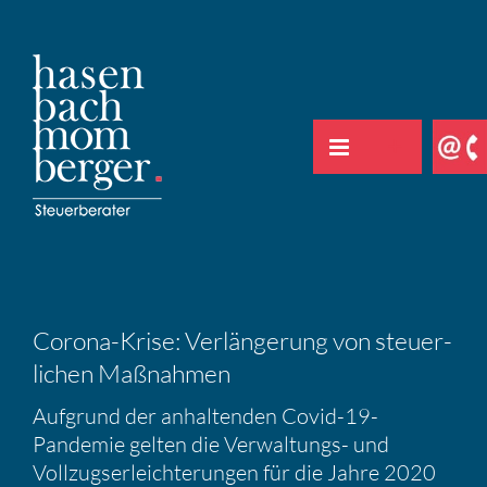
Zum
Inhalt
springen
Corona-Krise: Verlän­ge­rung von steuer­
li­chen Maßnahmen
Aufgrund der anhal­tenden Covid-19-
Pandemie gelten die Verwal­tungs- und
Vollzugs­er­leich­te­rungen für die Jahre 2020