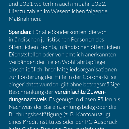
und 2021 weiterhin auch im Jahr 2022.
Hierzu zählen im Wesent­li­chen folgende
Maßnahmen:
Spenden:
Für alle Sonder­konten, die von
inlän­di­schen juris­ti­schen Personen des
öffent­li­chen Rechts, inlän­di­schen öffent­li­chen
Dienst­stellen oder von amtlich anerkannten
Verbänden der freien Wohlfahrts­pflege
einschließ­lich ihrer Mitglieds­or­ga­ni­sa­tionen
zur Förde­rung der Hilfe in der Corona-Krise
einge­richtet wurden, gilt ohne betrags­mä­ßige
Beschrän­kung der
verein­fachte Zuwen­
dungs­nach­weis
. Es genügt in diesen Fällen als
Nachweis der Barein­zah­lungs­beleg oder die
Buchungs­be­stä­ti­gung (z. B. Konto­auszug)
eines Kredit­in­sti­tutes oder der PC-Ausdruck