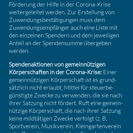
Förde­rung der Hilfe in der Corona-Krise
weiter­ge­leitet werden. Zur Erstel­lung von
Zuwen­dungs­be­stä­ti­gungen muss dem
Zuwen­dungs­emp­fänger auch eine Liste mit
den einzelnen Spendern und dem jewei­ligen
Anteil an der Spenden­summe übergeben
werden.
Spenden­ak­tionen von gemein­nüt­zigen
Körper­schaften in der Corona-Krise:
Einer
gemein­nüt­zigen Körper­schaft ist es grund­
sätz­lich nicht erlaubt, Mittel für steuer­be­
güns­tigte Zwecke zu verwenden, die sie nach
ihrer Satzung nicht fördert. Ruft eine gemein­
nüt­zige Körper­schaft, die nach ihrer Satzung
keine mildtä­tigen Zwecke verfolgt (z. B.
Sport­verein, Musik­verein, Klein­gar­ten­verein