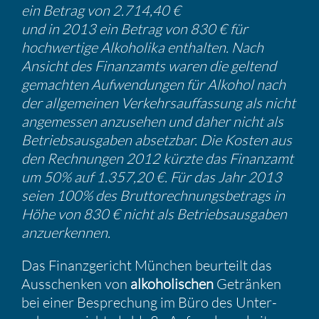
ein Betrag von 2.714,40 €
und in 2013 ein Betrag von 830 € für
hochwer­tige Alkoho­lika enthalten. Nach
Ansicht des Finanz­amts waren die geltend
gemachten Aufwen­dungen für Alkohol nach
der allge­meinen Verkehrs­auf­fas­sung als nicht
angemessen anzusehen und daher nicht als
Betriebs­aus­gaben absetzbar. Die Kosten aus
den Rechnungen 2012 kürzte das Finanzamt
um 50% auf 1.357,20 €. Für das Jahr 2013
seien 100% des Brutto­rech­nungs­be­trags in
Höhe von 830 € nicht als Betriebs­aus­gaben
anzuer­kennen.
Das Finanz­ge­richt München beurteilt das
Ausschenken von
alkoho­li­schen
Getränken
bei einer Bespre­chung im Büro des Unter­