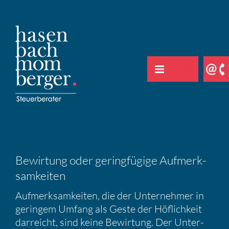
Zum
Inhalt
springen
Bewir­tung oder gering­fü­gige Aufmerk­
sam­keiten
Aufmerk­sam­keiten, die der Unter­nehmer in
geringem Umfang als Geste der Höflich­keit
darreicht, sind keine Bewir­tung. Der Unter­