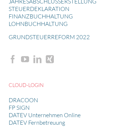
JAHRES­AB­SCHLUSS­ERSTEL­LUNG
STEUER­DE­KLA­RA­TION
FINANZ­BUCH­HAL­TUNG
LOHNBUCH­HAL­TUNG
GRUND­STEU­ER­RE­FORM 2022
CLOUD-LOGIN
DRACOON
FP SIGN
DATEV Unternehmen Online
DATEV Fernbetreuung