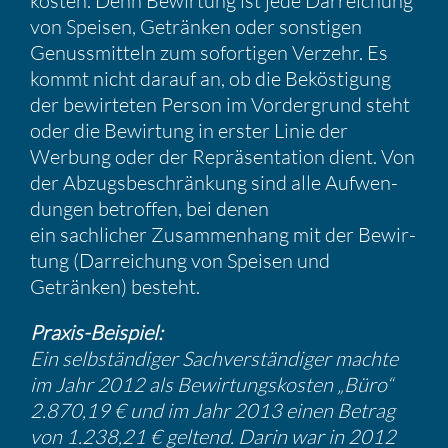
kosten. Denn Bewir­tung ist jede Darrei­chung
von Speisen, Getränken oder sonstigen
Genuss­mit­teln zum sofor­tigen Verzehr. Es
kommt nicht darauf an, ob die Bekös­ti­gung
der bewir­teten Person im Vorder­grund steht
oder die Bewir­tung in erster Linie der
Werbung oder der Reprä­sen­ta­tion dient. Von
der Abzugs­be­schrän­kung sind alle Aufwen­
dungen betroffen, bei denen
ein sachli­cher Zusam­men­hang mit der Bewir­
tung (Darrei­chung von Speisen und
Getränken) besteht.
Praxis-Beispiel:
Ein selbstän­diger Sachver­stän­diger machte
im Jahr 2012 als Bewir­tungs­kosten „Büro“
2.870,19 € und im Jahr 2013 einen Betrag
von 1.238,21 € geltend. Darin war in 2012