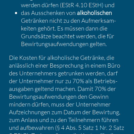
werden dürfen (EStR 4.10 EStH) und
das Ausschenken von
alkoho­li­schen
Getränken nicht zu den Aufmerk­sam­
keiten gehört. Es müssen dann die
Grund­sätze beachtet werden, die für
Bewir­tungs­auf­wen­dungen gelten.
Die Kosten für alkoho­li­sche Getränke, die
anläss­lich einer Bespre­chung in einem Büro
des Unter­neh­mers getrunken werden, darf
der Unter­nehmer nur zu 70% als Betriebs­
aus­gaben geltend machen. Damit 70% der
Bewir­tungs­auf­wen­dungen den Gewinn
mindern dürfen, muss der Unter­nehmer
Aufzeich­nungen zum Datum der Bewir­tung,
zum Anlass und zu den Teilneh­mern führen
und aufbe­wahren (§ 4 Abs. 5 Satz 1 Nr. 2 Satz