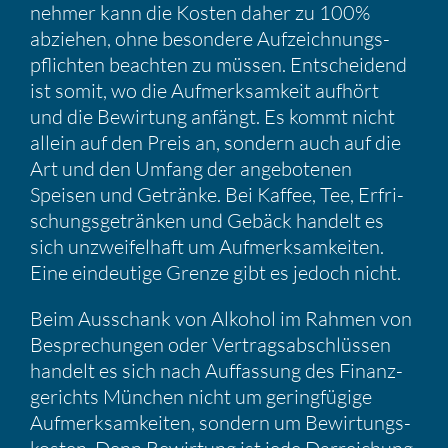
nehmer kann die Kosten daher zu 100%
abziehen, ohne beson­dere Aufzeich­nungs­
pflichten beachten zu müssen. Entschei­dend
ist somit, wo die Aufmerk­sam­keit aufhört
und die Bewir­tung anfängt. Es kommt nicht
allein auf den Preis an, sondern auch auf die
Art und den Umfang der angebo­tenen
Speisen und Getränke. Bei Kaffee, Tee, Erfri­
schungs­ge­tränken und Gebäck handelt es
sich unzwei­fel­haft um Aufmerk­sam­keiten.
Eine eindeu­tige Grenze gibt es jedoch nicht.
Beim Ausschank von Alkohol im Rahmen von
Bespre­chungen oder Vertrags­ab­schlüssen
handelt es sich nach Auffas­sung des Finanz­
ge­richts München nicht um gering­fü­gige
Aufmerk­sam­keiten, sondern um Bewir­tungs­