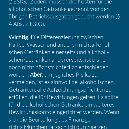
2 EStG). Zudem müssen die Kosten für die
alkoho­li­schen Getränke getrennt von den
übrigen Betriebs­aus­gaben gebucht werden (§
4 Abs. 7 EStG).
Wichtig!
Die Diffe­ren­zie­rung zwischen
Kaffee, Wasser und anderen nicht­al­ko­ho­li­
schen Getränken einer­seits und alkoho­li­
schen Getränken anderer­seits, ist bisher
noch nicht höchst­rich­ter­lich entschieden
worden.
Aber
, um jegli­ches Risiko zu
vermeiden, ist es sinnvoll bei alkoho­li­schen
Getränken, alle Aufzeich­nungs­pflichten zu
erfüllen, die für Bewir­tungen gelten. Es sollte
für die alkoho­li­schen Getränke ein weiteres
Bewir­tungs­konto einge­richtet werden. Wenn
sich die Beurtei­lung des Finanz­ge­
richts München tatsäch­lich durch­setzen