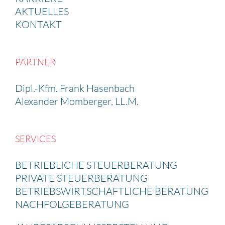
AKTUELLES
KONTAKT
PARTNER
Dipl.-Kfm. Frank Hasen­bach
Alexander Momberger, LL.M.
SERVICES
BETRIEB­LICHE STEUER­BE­RA­TUNG
PRIVATE STEUER­BE­RA­TUNG
BETRIEBS­WIRT­SCHAFT­LICHE BERATUNG
NACHFOL­GE­BE­RA­TUNG