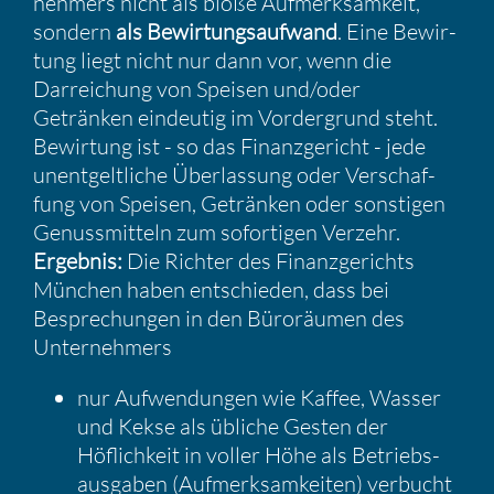
neh­mers nicht als bloße Aufmerk­sam­keit,
sondern
als Bewir­tungs­auf­wand
. Eine Bewir­
tung liegt nicht nur dann vor, wenn die
Darrei­chung von Speisen und/​oder
Getränken eindeutig im Vorder­grund steht.
Bewir­tung ist - so das Finanz­ge­richt - jede
unent­gelt­liche Überlas­sung oder Verschaf­
fung von Speisen, Getränken oder sonstigen
Genuss­mit­teln zum sofor­tigen Verzehr.
Ergebnis:
Die Richter des Finanz­ge­richts
München haben entschieden, dass bei
Bespre­chungen in den Büroräumen des
Unter­neh­mers
nur Aufwen­dungen wie Kaffee, Wasser
und Kekse als übliche Gesten der
Höflich­keit in voller Höhe als Betriebs­
aus­gaben (Aufmerk­sam­keiten) verbucht