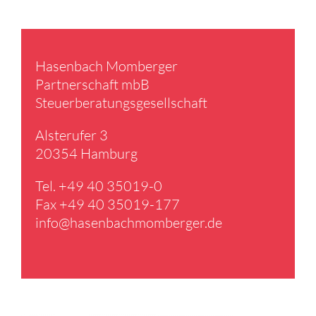
Hasen­bach Momberger
Partner­schaft mbB
Steuer­be­ra­tungs­ge­sell­schaft
Alster­ufer 3
20354 Hamburg
Tel. +49 40 35019-0
Fax +49 40 35019-177
info@​hasenbachmomberger.​de