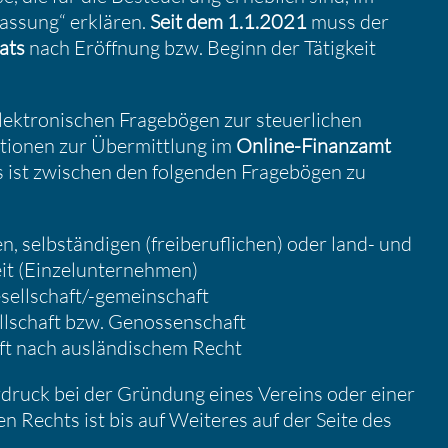
fas­sung“ erklären.
Seit dem 1.1.2021
muss der
ats
nach Eröff­nung bzw. Beginn der Tätig­keit
elektro­ni­schen Frage­bögen zur steuer­li­chen
­tionen zur Übermitt­lung im
Online-Finanzamt
s ist zwischen den folgenden Frage­bögen zu
, selbstän­digen (freibe­ruf­li­chen) oder land- und
keit (Einzel­un­ter­nehmen)
sell­schaft/-gemein­schaft
l­schaft bzw. Genos­sen­schaft
t nach auslän­di­schem Recht
rdruck bei der Gründung eines Vereins oder einer
en Rechts ist bis auf Weiteres
auf der Seite des