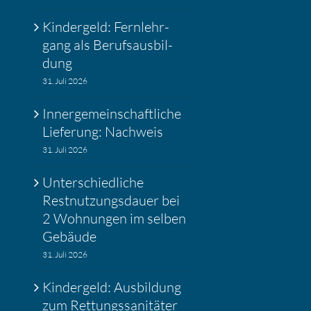
Kinder­geld: Fernlehr­
gang als Berufs­aus­bil­
dung
31. Juli 2026
Inner­ge­mein­schaft­liche
Liefe­rung: Nachweis
31. Juli 2026
Unter­schied­liche
Restnut­zungs­dauer bei
2 Wohnungen im selben
Gebäude
31. Juli 2026
Kinder­geld: Ausbil­dung
zum Rettungs­sa­ni­täter