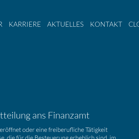
R
KARRIERE
AKTUELLES
KONTAKT
CL
ittei­lung ans Finanzamt
öffnet oder eine freibe­ruf­liche Tätig­keit
, die für die Besteue­rung erheb­lich sind, im