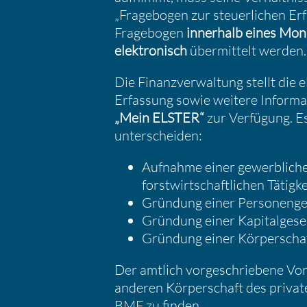
„Frage­bogen zur steuer­li­chen Er
Frage­bogen
inner­halb eines Mon
elektro­nisch
übermit­telt werden.
Die Finanz­ver­wal­tung stellt die 
Erfas­sung sowie weitere Infor­ma
„
Mein ELSTER
“
zur Verfü­gung. E
unter­scheiden:
Aufnahme einer gewerb­li­chen
forst­wirt­schaft­li­chen Tätig­
Gründung einer Perso­nen­ge­
Gründung einer Kapital­ge­sel
Gründung einer Körper­schaf
Der amtlich vorge­schrie­bene Vo
anderen Körper­schaft des privat
BMF
zu finden.