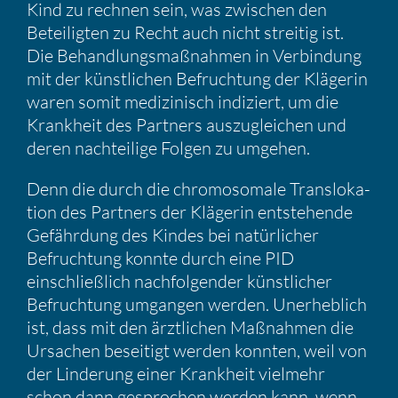
Kind zu rechnen sein, was zwischen den
Betei­ligten zu Recht auch nicht streitig ist.
Die Behand­lungs­maß­nahmen in Verbin­dung
mit der künst­li­chen Befruch­tung der Klägerin
waren somit medizi­nisch indiziert, um die
Krank­heit des Partners auszu­glei­chen und
deren nachtei­lige Folgen zu umgehen.
Denn die durch die chromo­so­male Trans­lo­ka­
tion des Partners der Klägerin entste­hende
Gefähr­dung des Kindes bei natür­li­cher
Befruch­tung konnte durch eine PID
einschließ­lich nachfol­gender künst­li­cher
Befruch­tung umgangen werden. Unerheb­lich
ist, dass mit den ärztli­chen Maßnahmen die
Ursachen besei­tigt werden konnten, weil von
der Linde­rung einer Krank­heit vielmehr
schon dann gespro­chen werden kann, wenn