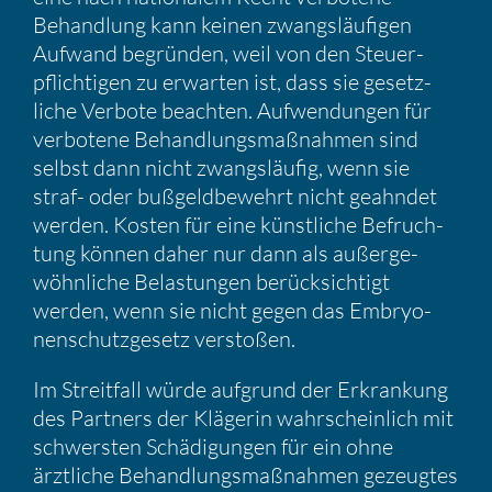
Behand­lung kann keinen zwangs­läu­figen
Aufwand begründen, weil von den Steuer­
pflich­tigen zu erwarten ist, dass sie gesetz­
liche Verbote beachten. Aufwen­dungen für
verbo­tene Behand­lungs­maß­nahmen sind
selbst dann nicht zwangs­läufig, wenn sie
straf- oder bußgeld­be­wehrt nicht geahndet
werden. Kosten für eine künst­liche Befruch­
tung können daher nur dann als außer­ge­
wöhn­liche Belas­tungen berück­sich­tigt
werden, wenn sie nicht gegen das Embryo­
nen­schutz­ge­setz verstoßen.
Im Streit­fall würde aufgrund der Erkran­kung
des Partners der Klägerin wahrschein­lich mit
schwersten Schädi­gungen für ein ohne
ärztliche Behand­lungs­maß­nahmen gezeugtes