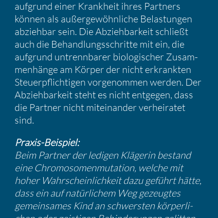
aufgrund einer Krank­heit ihres Partners
können als außer­ge­wöhn­liche Belas­tungen
abziehbar sein. Die Abzieh­bar­keit schließt
auch die Behand­lungs­schritte mit ein, die
aufgrund untrenn­barer biolo­gi­scher Zusam­
men­hänge am Körper der nicht erkrankten
Steuer­pflich­tigen vorge­nommen werden. Der
Abzieh­bar­keit steht es nicht entgegen, dass
die Partner nicht mitein­ander verhei­ratet
sind.
Praxis-Beispiel:
Beim Partner der ledigen Klägerin bestand
eine Chromo­so­men­mu­ta­tion, welche mit
hoher Wahrschein­lich­keit dazu geführt hätte,
dass ein auf natür­li­chem Weg gezeugtes
gemein­sames Kind an schwersten körper­li­