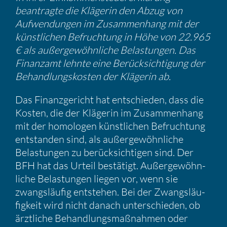
beantragte die Klägerin den Abzug von
Aufwen­dungen im Zusam­men­hang mit der
künst­li­chen Befruch­tung in Höhe von 22.965
€ als außer­ge­wöhn­liche Belas­tungen. Das
Finanzamt lehnte eine Berück­sich­ti­gung der
Behand­lungs­kosten der Klägerin ab.
Das Finanz­ge­richt hat entschieden, dass die
Kosten, die der Klägerin im Zusam­men­hang
mit der homologen künst­li­chen Befruch­tung
entstanden sind, als außer­ge­wöhn­liche
Belas­tungen zu berück­sich­tigen sind. Der
BFH hat das Urteil bestä­tigt. Außer­ge­wöhn­
liche Belas­tungen liegen vor, wenn sie
zwangs­läufig entstehen. Bei der Zwangs­läu­
fig­keit wird nicht danach unter­schieden, ob
ärztliche Behand­lungs­maß­nahmen oder