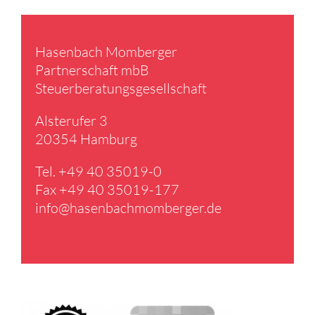
Hasen­bach Momberger
Partner­schaft mbB
Steuer­be­ra­tungs­ge­sell­schaft
Alster­ufer 3
20354 Hamburg
Tel. +49 40 35019-0
Fax +49 40 35019-177
info@​hasenbachmomberger.​de