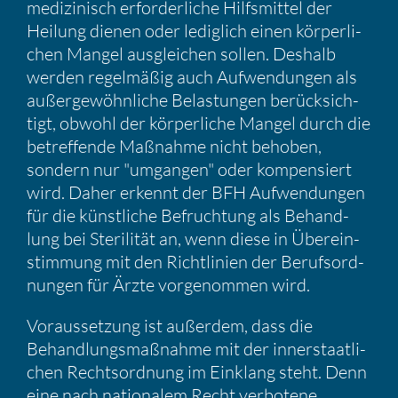
medizi­nisch erfor­der­liche Hilfs­mittel der
Heilung dienen oder ledig­lich einen körper­li­
chen Mangel ausglei­chen sollen. Deshalb
werden regel­mäßig auch Aufwen­dungen als
außer­ge­wöhn­liche Belas­tungen berück­sich­
tigt, obwohl der körper­liche Mangel durch die
betref­fende Maßnahme nicht behoben,
sondern nur "umgangen" oder kompen­siert
wird. Daher erkennt der BFH Aufwen­dungen
für die künst­liche Befruch­tung als Behand­
lung bei Steri­lität an, wenn diese in Überein­
stim­mung mit den Richt­li­nien der Berufs­ord­
nungen für Ärzte vorge­nommen wird.
Voraus­set­zung ist außerdem, dass die
Behand­lungs­maß­nahme mit der inner­staat­li­
chen Rechts­ord­nung im Einklang steht. Denn
eine nach natio­nalem Recht verbo­tene