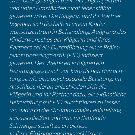
chen oder geistigen Behin­de­rungen gelitten
und unter Umständen nicht lebens­fähig
gewesen wäre. Die Klägerin und ihr Partner
begaben sich deshalb in einem Kinder­
wunsch­zen­trum in Behand­lung. Aufgrund des
Kinder­wun­sches der Klägerin und ihres
Partners sei die Durch­füh­rung einer Präim­
plan­ta­ti­ons­dia­gnostik (PID) indiziert
gewesen. Des Weiteren erfolgten ein
Beratungs­ge­spräch zur künst­li­chen Befruch­
tung sowie eine psycho­so­ziale Beratung. Im
Anschluss hieran entschieden sich die
Klägerin und ihr Partner dazu, eine künst­liche
Befruch­tung mit PID durch­führen zu lassen,
um dadurch die chromo­so­male Fehlstel­lung
auszu­schließen und eine fortlau­fende
Schwan­ger­schaft zu errei­chen.
In ihrer Einkom­men­steu­er­erklä­rung