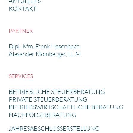
AKTUELLES
KONTAKT
PARTNER
Dipl.-Kfm. Frank Hasen­bach
Alexander Momberger, LL.M.
SERVICES
BETRIEB­LICHE STEUER­BE­RA­TUNG
PRIVATE STEUER­BE­RA­TUNG
BETRIEBS­WIRT­SCHAFT­LICHE BERATUNG
NACHFOL­GE­BE­RA­TUNG
JAHRES­AB­SCHLUSS­ERSTEL­LUNG