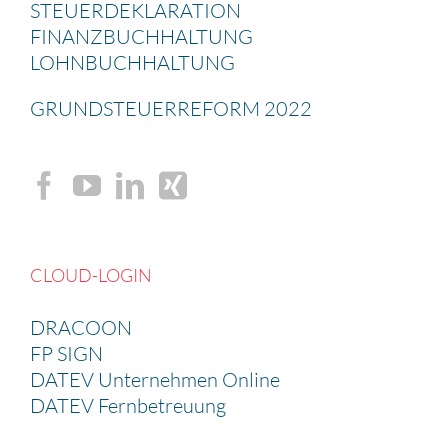
STEUER­DE­KLA­RA­TION
FINANZ­BUCH­HAL­TUNG
LOHNBUCH­HAL­TUNG
GRUND­STEU­ER­RE­FORM 2022
CLOUD-LOGIN
DRACOON
FP SIGN
DATEV Unternehmen Online
DATEV Fernbetreuung