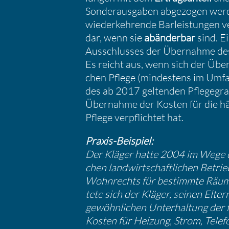
Sonder­aus­gaben abgezogen werde
wieder­keh­rende Barleis­tungen v
dar, wenn sie
abänderbar
sind. E
Ausschlusses der Übernahme des 
Es reicht aus, wenn sich der Übe
chen Pflege (mindes­tens im Umfa
des ab 2017 geltenden Pflege­gr
Übernahme der Kosten für die häu
Pflege verpflichtet hat.
Praxis-Beispiel:
Der Kläger hatte 2004 im Wege de
chen landwirt­schaft­li­chen Bet
Wohnrechts für bestimmte Räume 
tete sich der Kläger, seinen Elte
gewöhn­li­chen Unter­hal­tung de
Kosten für Heizung, Strom, Tele