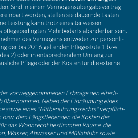
n. Sind in einem Vermö­gens­über­ga­be­ver­trag
erein­bart worden, stellen sie dauernde Lasten
ine Leistung kann trotz eines teilweisen
pflege­be­dingten Mehrbe­darfs abänderbar sein.
rnehmer des Vermö­gens entweder zur persön­li­
ng der bis 2016 geltenden Pflege­stufe 1 bzw.
ades 2) oder in entspre­chendem Umfang zur
sliche Pflege oder der Kosten für die externe
r vorweg­ge­nom­menen Erbfolge den elter­li­
rieb übernommen. Neben der Einräu­mung eines
sowie eines "Mitbe­nut­zungs­rechts" verpflich­
rn bzw. dem Längst­le­benden die Kosten der
r für das Wohnrecht bestimmten Räume, die
fon, Wasser, Abwasser und Müllab­fuhr sowie