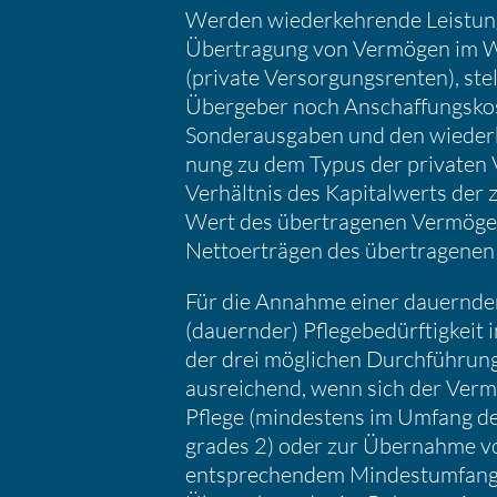
Werden wieder­keh­rende Leistun
Übertra­gung von Vermögen im W
(private Versor­gungs­renten), ste
Übergeber noch Anschaf­fungs­ko
Sonder­aus­gaben und den wieder
nung zu dem Typus der privaten V
Verhältnis des Kapital­werts der
Wert des übertra­genen Vermö­gen
Netto­er­trägen des übertra­gen
Für die Annahme einer dauernde
(dauernder) Pflege­be­dürf­tig­keit
der drei mögli­chen Durch­füh­run
ausrei­chend, wenn sich der Verm
Pflege (mindes­tens im Umfang der
grades 2) oder zur Übernahme von 
entspre­chendem Mindest­um­fang 