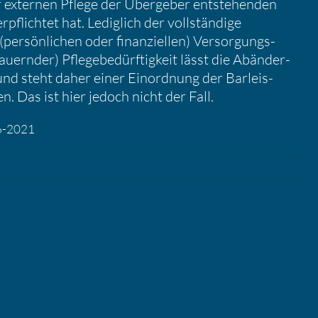
externen Pflege der Übergeber entste­henden
pflichtet hat. Ledig­lich der vollstän­dige
ersön­li­chen oder finan­zi­ellen) Versor­gungs­
dauernder) Pflege­be­dürf­tig­keit lässt die Abänder­
 und steht daher einer Einord­nung der Barleis­
. Das ist hier jedoch nicht der Fall.
06-2021