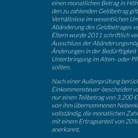
einen monat­li­chen Betrag in Hö
den zu zahlenden Geldbe­trag gil
Verhält­nisse im wesent­li­chen U
Abände­rung des Geldbe­trages v
Eltern wurde 2011 schrift­lich ver
Ausschluss der Abände­rungs­mög­
Änderungen in der Bedürf­tig­keit
Unter­brin­gung im Alten- oder Pf
sollten.
Nach einer Außen­prü­fung berück
Einkom­men­steuer-bescheiden vo
nur einen Teilbe­trag von 3.200 €
von ihm übernom­menen Neben­kos
vollständig, die monat­li­chen Za
mit einem Ertrags­an­teil von 20%
anerkannt.