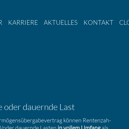
R
KARRIERE
AKTUELLES
KONTAKT
CL
e oder dauernde Last
ö­gens­über­ga­be­ver­trag können Renten­zah­
/​oder dauernde Lasten
in vollem Umfang
als