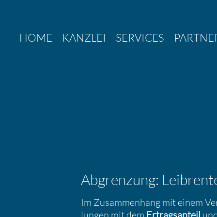
Zum
Inhalt
springen
HOME
KANZLEI
SERVICES
PARTNE
Abgren­zung: Leibrent
Im Zusam­men­hang mit einem Verm
lungen mit dem
Ertrags­an­teil
und