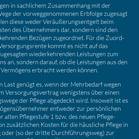
gen in sachli­chem Zusam­men­hang mit der
ege der vorweg­ge­nom­menen Erbfolge zugesagt
llen diese weder Veräu­ße­rungs­ent­gelt beim
sten des Überneh­mers dar, sondern sind den
­keh­renden Bezügen zugeordnet. Für die Zuord­
ersor­gungs­rente kommt es nicht auf das
 zugesagten wieder­keh­renden Leistungen zum
s an, sondern darauf, ob die Leistungen aus den
en Vermö­gens erbracht werden können.
n Last genügt es, wenn der Mehrbe­darf wegen
 im Versor­gungs­ver­trag wenigs­tens über einen
gs­wege der Pflege abgedeckt wird. Insoweit ist es
ö­gens­über­nehmer entweder zur persön­li­chen
 alten Pflege­stufe 1 bzw. des neuen Pflege­
zusätz­li­chen Kosten für die häusliche Pflege in
oder (so der dritte Durch­füh­rungsweg) zur