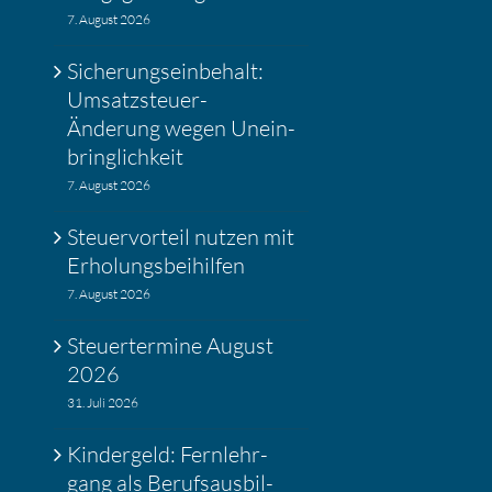
7. August 2026
Siche­rungs­ein­be­halt:
Umsatz­steuer-
Änderung wegen Unein­
bring­lich­keit
7. August 2026
Steuer­vor­teil nutzen mit
Erholungs­bei­hilfen
7. August 2026
Steuer­ter­mine August
2026
31. Juli 2026
Kinder­geld: Fernlehr­
gang als Berufs­aus­bil­