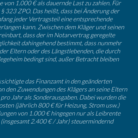
he von 1.000 € als dauernde Last zu zahlen. Für
t § 323 ZPO. Das heißt, dass bei Änderung der
mfang jeder Vertrags­teil eine entspre­chende
erlangen kann. Zwischen dem Kläger und seinen
ein­bart, dass der im Notar­ver­trag geregelte
lich­keit dahin­ge­hend bestimmt, dass nunmehr
 der Eltern oder des Längst­le­benden, die durch
lege­heim bedingt sind, außer Betracht bleiben
­sich­tigte das Finanzamt in den geänderten
n den Zuwen­dungen des Klägers an seine Eltern
 pro Jahr als Sonder­aus­gaben. Dabei wurden die
ten (jährlich 800 € für Heizung, Strom usw.)
hlungen von 1.000 € hingegen nur als Leibrente
 (insge­samt 2.400 € / Jahr) steuer­min­dernd