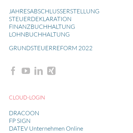
JAHRES­AB­SCHLUSS­ERSTEL­LUNG
STEUER­DE­KLA­RA­TION
FINANZ­BUCH­HAL­TUNG
LOHNBUCH­HAL­TUNG
GRUND­STEU­ER­RE­FORM 2022
CLOUD-LOGIN
DRACOON
FP SIGN
DATEV Unternehmen Online