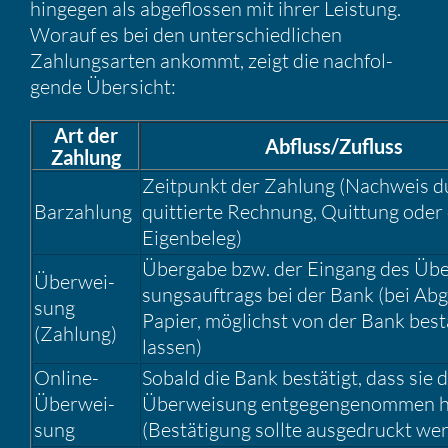
hingegen als abgeflossen mit ihrer Leistung.
Worauf es bei den unter­schied­li­chen
Zahlungs­arten ankommt, zeigt die nachfol­
gende Übersicht:
Art der
Abfluss/​Zufluss
Zahlung
Zeitpunkt der Zahlung (Nachweis d
Barzah­lung
quittierte Rechnung, Quittung oder
Eigen­beleg)
Übergabe bzw. der Eingang des Üb
Überwei­
sungs­auf­trags bei der Bank (bei Ab
sung
Papier, möglichst von der Bank bestä
(Zahlung)
lassen)
Online-
Sobald die Bank bestä­tigt, dass sie d
Überwei­
Überwei­sung entge­gen­ge­nommen 
sung
(Bestä­ti­gung sollte ausge­druckt we