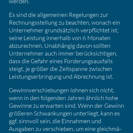
werden.
Es sind die allge­meinen Regelungen zur
Rechnungs­stel­lung zu beachten, wonach ein
Unter­nehmer grund­sätz­lich verpflichtet ist,
seine Leistung inner­halb von 6 Monaten
abzurechnen. Unabhängig davon sollten
Unter­nehmer auch immer berück­sich­tigen,
dass die Gefahr eines Forde­rungs­aus­falls
steigt, je größer die Zeitspanne zwischen
Leistungs­er­brin­gung und Abrech­nung ist.
Gewinn­ver­schie­bungen lohnen sich nicht,
wenn in den folgenden Jahren ähnlich hohe
Gewinne zu erwarten sind. Wenn der Gewinn
größeren Schwan­kungen unter­liegt, kann es
ggf. sinnvoll sein, die Einnahmen und
Ausgaben zu verschieben, um eine gleich­mä­