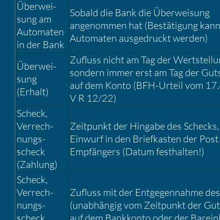
Überwei­
Sobald die Bank die Überwei­sung
sung am
angenommen hat (Bestä­ti­gung kann 
Automaten
Automaten ausge­druckt werden)
in der Bank
Zufluss nicht am Tag der Wertstel­lu
Überwei­
sondern immer erst am Tag der Guts
sung
auf dem Konto (BFH-Urteil vom 17
(Erhalt)
V R 12/22)
Scheck,
Verrech­
Zeitpunkt der Hingabe des Schecks, 
nungs­
Einwurf in den Brief­kasten der Post
scheck
Empfän­gers (Datum festhalten!)
(Zahlung)
Scheck,
Verrech­
Zufluss mit der Entge­gen­nahme de
nungs­
(unabhängig vom Zeitpunkt der Gut
scheck
auf dem Bankkonto oder der Barein­l