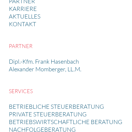
PARTNER
KARRIERE
AKTUELLES
KONTAKT
PARTNER
Dipl.-Kfm. Frank Hasen­bach
Alexander Momberger, LL.M.
SERVICES
BETRIEB­LICHE STEUER­BE­RA­TUNG
PRIVATE STEUER­BE­RA­TUNG
BETRIEBS­WIRT­SCHAFT­LICHE BERATUNG
NACHFOL­GE­BE­RA­TUNG