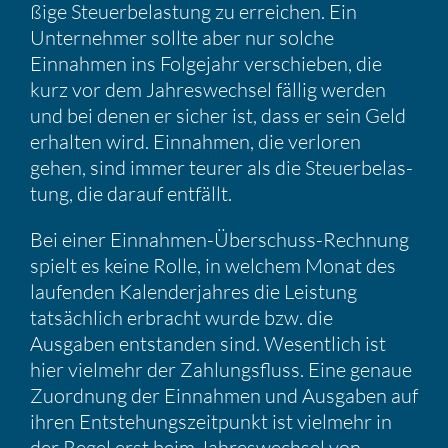
ßige Steuer­be­las­tung zu errei­chen. Ein
Unter­nehmer sollte aber nur solche
Einnahmen ins Folge­jahr verschieben, die
kurz vor dem Jahres­wechsel fällig werden
und bei denen er sicher ist, dass er sein Geld
erhalten wird. Einnahmen, die verloren
gehen, sind immer teurer als die Steuer­be­las­
tung, die darauf entfällt.
Bei einer Einnahmen-Überschuss-Rechnung
spielt es keine Rolle, in welchem Monat des
laufenden Kalen­der­jahres die Leistung
tatsäch­lich erbracht wurde bzw. die
Ausgaben entstanden sind. Wesent­lich ist
hier vielmehr der Zahlungs­fluss. Eine genaue
Zuord­nung der Einnahmen und Ausgaben auf
ihren Entste­hungs­zeit­punkt ist vielmehr in
der Regel erst beim Jahres­wechsel von