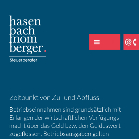
Zum
Inhalt
springen
Zeitpunkt von Zu- und Abfluss
Betriebs­ein­nahmen sind grund­sätz­lich mit
Erlangen der wirtschaft­li­chen Verfü­gungs­
macht über das Geld bzw. den Geldes­wert
zugeflossen. Betriebs­aus­gaben gelten