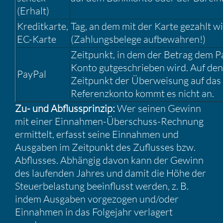
(Erhalt)
Kredit­karte,
Tag, an dem mit der Karte gezahlt w
EC-Karte
(Zahlungs­be­lege aufbe­wahren!)
Zeitpunkt, in dem der Betrag dem P
Konto gutge­schrieben wird. Auf den
PayPal
Zeitpunkt der Überwei­sung auf das
Referenz­konto kommt es nicht an.
Zu- und Abfluss­prinzip:
Wer seinen Gewinn
mit einer Einnahmen-Überschuss-Rechnung
ermit­telt, erfasst seine Einnahmen und
Ausgaben im Zeitpunkt des Zuflusses bzw.
Abflusses. Abhängig davon kann der Gewinn
des laufenden Jahres und damit die Höhe der
Steuer­be­las­tung beein­flusst werden, z. B.
indem Ausgaben vorge­zogen und/​oder
Einnahmen in das Folge­jahr verla­gert