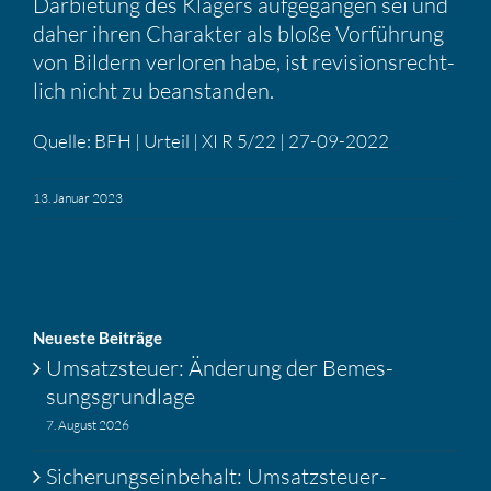
Darbie­tung des Klägers aufge­gangen sei und
daher ihren Charakter als bloße Vorfüh­rung
von Bildern verloren habe, ist revisi­ons­recht­
lich nicht zu beanstanden.
Quelle: BFH | Urteil | XI R 5/22 | 27-09-2022
13. Januar 2023
Neueste Beiträge
Umsatz­steuer: Änderung der Bemes­
sungs­grund­lage
7. August 2026
Siche­rungs­ein­be­halt: Umsatz­steuer-