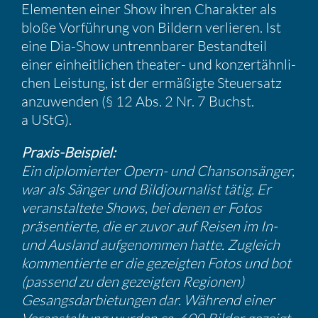
Elementen einer Show ihren Charakter als
bloße Vorfüh­rung von Bildern verlieren. Ist
eine Dia-Show untrenn­barer Bestand­teil
einer einheit­li­chen theater- und konzert­ähn­li­
chen Leistung, ist der ermäßigte Steuer­satz
anzuwenden (§ 12 Abs. 2 Nr. 7 Buchst.
a UStG).
Praxis-Beispiel:
Ein diplo­mierter Opern- und Chanson­sänger,
war als Sänger und Bildjour­na­list tätig. Er
veran­stal­tete Shows, bei denen er Fotos
präsen­tierte, die er zuvor auf Reisen im In-
und Ausland aufge­nommen hatte. Zugleich
kommen­tierte er die gezeigten Fotos und bot
(passend zu den gezeigten Regionen)
Gesangs­dar­bie­tungen dar. Während einer