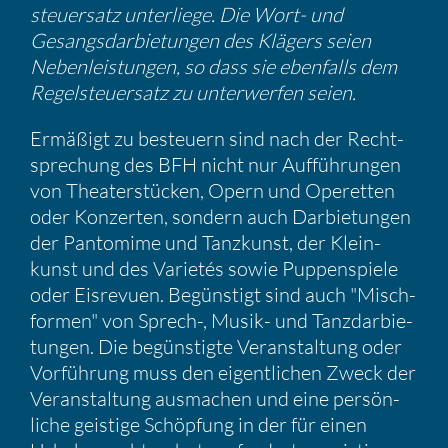
steu­er­satz unter­liege. Die Wort- und
Gesangs­dar­bie­tungen des Klägers seien
Neben­leis­tungen, so dass sie ebenfalls dem
Regel­steu­er­satz zu unter­werfen seien.
Ermäßigt zu besteuern sind nach der Recht­
spre­chung des BFH nicht nur Auffüh­rungen
von Theater­stü­cken, Opern und Operetten
oder Konzerten, sondern auch Darbie­tungen
der Panto­mime und Tanzkunst, der Klein­
kunst und des Varietés sowie Puppen­spiele
oder Eisre­vuen. Begüns­tigt sind auch "Misch­
formen" von Sprech-, Musik- und Tanzdar­bie­
tungen. Die begüns­tigte Veran­stal­tung oder
Vorfüh­rung muss den eigent­li­chen Zweck der
Veran­stal­tung ausma­chen und eine persön­
liche geistige Schöp­fung in der für einen