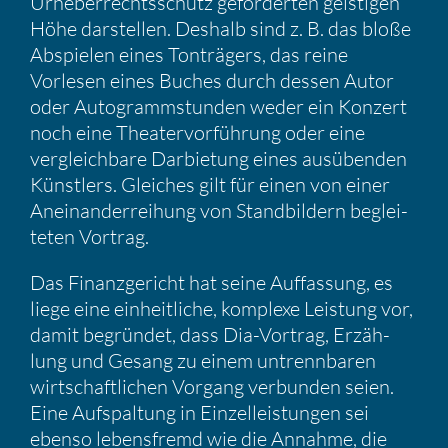
Urheber­rechts­schutz gefor­derten geistigen
Höhe darstellen. Deshalb sind z. B. das bloße
Abspielen eines Tonträ­gers, das reine
Vorlesen eines Buches durch dessen Autor
oder Autogramm­stunden weder ein Konzert
noch eine Theater­vor­füh­rung oder eine
vergleich­bare Darbie­tung eines ausübenden
Künst­lers. Gleiches gilt für einen von einer
Anein­an­der­rei­hung von Stand­bil­dern beglei­
teten Vortrag.
Das Finanz­ge­richt hat seine Auffas­sung, es
liege eine einheit­liche, komplexe Leistung vor,
damit begründet, dass Dia-Vortrag, Erzäh­
lung und Gesang zu einem untrenn­baren
wirtschaft­li­chen Vorgang verbunden seien.
Eine Aufspal­tung in Einzel­leis­tungen sei
ebenso lebens­fremd wie die Annahme, die