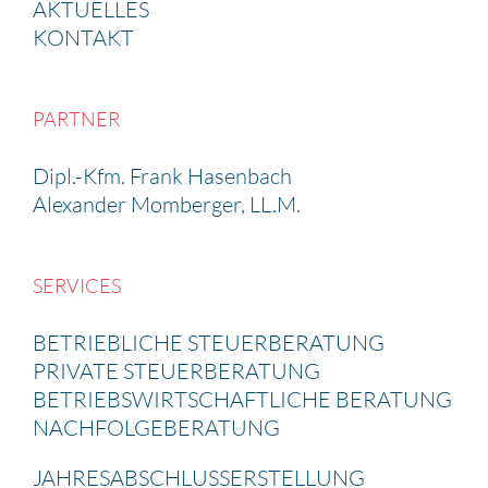
AKTUELLES
KONTAKT
PARTNER
Dipl.-Kfm. Frank Hasen­bach
Alexander Momberger, LL.M.
SERVICES
BETRIEB­LICHE STEUER­BE­RA­TUNG
PRIVATE STEUER­BE­RA­TUNG
BETRIEBS­WIRT­SCHAFT­LICHE BERATUNG
NACHFOL­GE­BE­RA­TUNG
JAHRES­AB­SCHLUSS­ERSTEL­LUNG