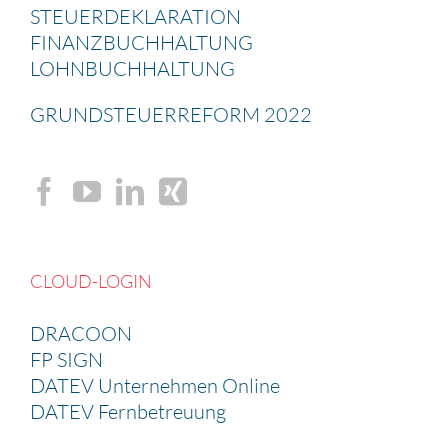
STEUER­DE­KLA­RA­TION
FINANZ­BUCH­HAL­TUNG
LOHNBUCH­HAL­TUNG
GRUND­STEU­ER­RE­FORM 2022
CLOUD-LOGIN
DRACOON
FP SIGN
DATEV Unternehmen Online
DATEV Fernbetreuung