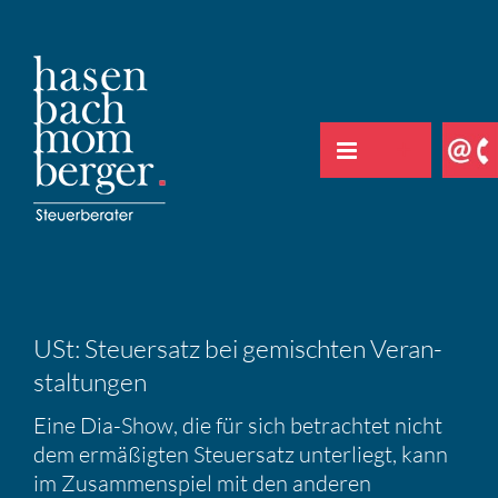
Zum
Inhalt
springen
USt: Steuer­satz bei gemischten Veran­
stal­tungen
Eine Dia-Show, die für sich betrachtet nicht
dem ermäßigten Steuer­satz unter­liegt, kann
im Zusam­men­spiel mit den anderen