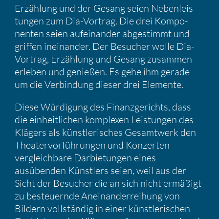
Erzäh­lung und der Gesang seien Neben­leis­
tungen zum Dia-Vortrag. Die drei Kompo­
nenten seien aufein­ander abgestimmt und
griffen inein­ander. Der Besucher wolle Dia-
Vortrag, Erzäh­lung und Gesang zusammen
erleben und genießen. Es gehe ihm gerade
um die Verbin­dung dieser drei Elemente.
Diese Würdi­gung des Finanz­ge­richts, dass
die einheit­li­chen komplexen Leistungen des
Klägers als künst­le­ri­sches Gesamt­werk den
Theater­vor­füh­rungen und Konzerten
vergleich­bare Darbie­tungen eines
ausübenden Künst­lers seien, weil aus der
Sicht der Besucher die an sich nicht ermäßigt
zu besteu­ernde Anein­an­der­rei­hung von
Bildern vollständig in einer künst­le­ri­schen