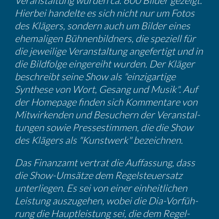
Veran­stal­tung wurden ca. 600 Bilder gezeigt.
Hierbei handelte es sich nicht nur um Fotos
des Klägers, sondern auch um Bilder eines
ehema­ligen Bühnen­bild­ners, die speziell für
die jewei­lige Veran­stal­tung angefer­tigt und in
die Bildfolge einge­reiht wurden. Der Kläger
beschreibt seine Show als "einzig­ar­tige
Synthese von Wort, Gesang und Musik". Auf
der Homepage finden sich Kommen­tare von
Mitwir­kenden und Besuchern der Veran­stal­
tungen sowie Presse­stimmen, die die Show
des Klägers als "Kunst­werk" bezeichnen.
Das Finanzamt vertrat die Auffas­sung, dass
die Show-Umsätze dem Regel­steu­er­satz
unter­liegen. Es sei von einer einheit­li­chen
Leistung auszu­gehen, wobei die Dia-Vorfüh­
rung die Haupt­leis­tung sei, die dem Regel­