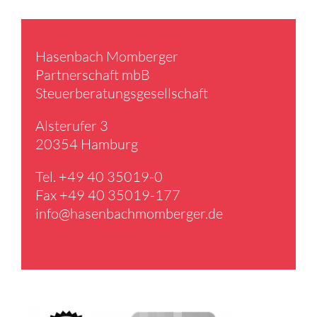
Hasen­bach Momberger
Partner­schaft mbB
Steuer­be­ra­tungs­ge­sell­schaft
Alster­ufer 3
20354 Hamburg
Tel. +49 40 35019-0
Fax +49 40 35019-177
info@​hasenbachmomberger.​de