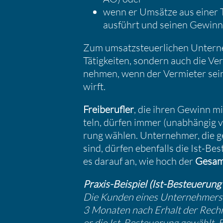
wenn er Umsätze aus einer Tä
ausführt und seinen Gewin
Zum umsatz­steu­er­li­chen Unter
Tätig­keiten, sondern auch die Ver
nehmen, wenn der Vermieter sein
wirft.
Freibe­rufler
, die ihren Gewinn 
teln, dürfen immer (unabhängig 
rung wählen. Unter­nehmer, die g
sind, dürfen ebenfalls die Ist-Be
es darauf an, wie hoch der
Gesamt
Praxis-Beispiel (Ist-Besteue­rung b
Die Kunden eines Unter­neh­mers 
3 Monaten nach Erhalt der Rechn
er die Ist-Besteue­rung gewählt. 