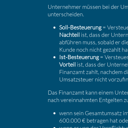
Unter­nehmer müssen bei der Ums
unter­scheiden.
Soll-Besteue­rung
= Versteu
Nachteil
ist, dass der Unter
abführen muss, sobald er di
Kunde noch nicht gezahlt ha
Ist-Besteue­rung
= Versteue
Vorteil
ist, dass der Unter­n
Finanzamt zahlt, nachdem d
Umsatz­steuer nicht vorzu­fi­n
Das Finanzamt kann einem Unter
nach verein­nahmten Entgelten z
wenn sein Gesamt­um­satz im 
600.000 € betragen hat ode
wenn er von der Verpflich­tu