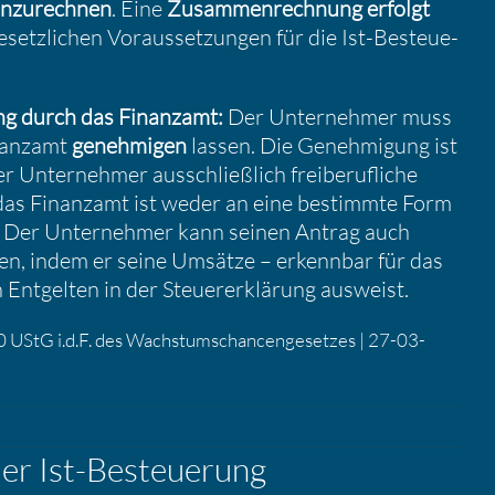
n­zu­rechnen
. Eine
Zusam­men­rech­nung erfolgt
setz­li­chen Voraus­set­zungen für die Ist-Besteue­
ung durch das Finanzamt:
Der Unter­nehmer muss
inanzamt
geneh­migen
lassen. Die Geneh­mi­gung ist
r Unter­nehmer ausschließ­lich freibe­ruf­liche
 das Finanzamt ist weder an eine bestimmte Form
. Der Unter­nehmer kann seinen Antrag auch
len, indem er seine Umsätze – erkennbar für das
Entgelten in der Steuer­erklä­rung ausweist.
20 UStG i.d.F. des Wachs­tums­chan­cen­ge­setzes | 27-03-
er Ist-Besteue­rung