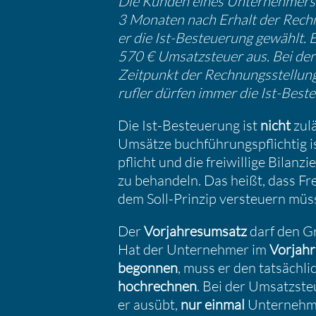
Die Kunden eines Unter­neh­mers 
3 Monaten nach Erhalt der Rechn
er die Ist-Besteue­rung gewählt. 
570 € Umsatz­steuer aus. Bei der 
Zeitpunkt der Rechnungs­stel­lung 
rufler dürfen immer die Ist-Best
Die Ist-Besteue­rung ist
nicht
zulä
Umsätze buchfüh­rungs­pflichtig 
pflicht und die freiwil­lige Bilan
zu behan­deln. Das heißt, dass Fre
dem Soll-Prinzip versteuern müs
Der
Vorjah­res­um­satz
darf den G
Hat der Unter­nehmer im
Vorjahr
begonnen
, muss er den tatsäch­l
hochrechnen
. Bei der Umsatz­steu
er ausübt,
nur einmal
Unter­nehme