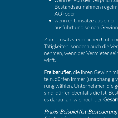
Bestands­auf­nahmen regel­m
AO) oder
wenn er Umsätze aus einer Tä
ausführt und seinen Gewin
Zum umsatz­steu­er­li­chen Unter
Tätig­keiten, sondern auch die Ver
nehmen, wenn der Vermieter sein
wirft.
Freibe­rufler
, die ihren Gewinn 
teln, dürfen immer (unabhängig 
rung wählen. Unter­nehmer, die
sind, dürfen ebenfalls die Ist-Be
es darauf an, wie hoch der
Gesamt
Praxis-Beispiel (Ist-Besteue­rung b