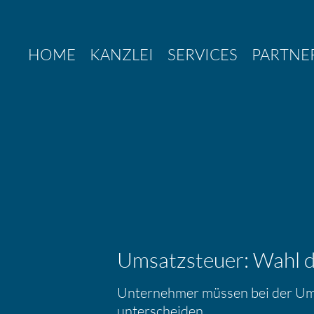
Zum
Inhalt
springen
HOME
KANZLEI
SERVICES
PARTNE
Umsatz­steuer: Wahl d
Unter­nehmer müssen bei der Ums
unter­scheiden.