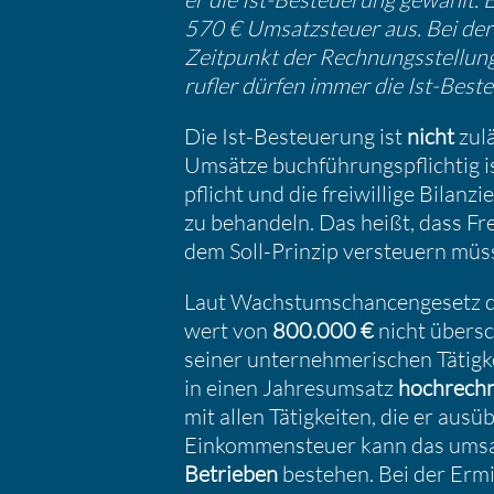
570 € Umsatz­steuer aus. Bei der 
Zeitpunkt der Rechnungs­stel­lung 
rufler dürfen immer die Ist-Best
Die Ist-Besteue­rung ist
nicht
zulä
Umsätze buchfüh­rungs­pflichtig 
pflicht und die freiwil­lige Bilan
zu behan­deln. Das heißt, dass Fre
dem Soll-Prinzip versteuern müs
Laut Wachs­tums­chan­cen­ge­setz
wert von
800.000 €
nicht übersc
seiner unter­neh­me­ri­schen Tätig­
in einen Jahres­um­satz
hochrech
mit allen Tätig­keiten, die er ausü
Einkom­men­steuer kann das umsat
Betrieben
bestehen. Bei der Ermi