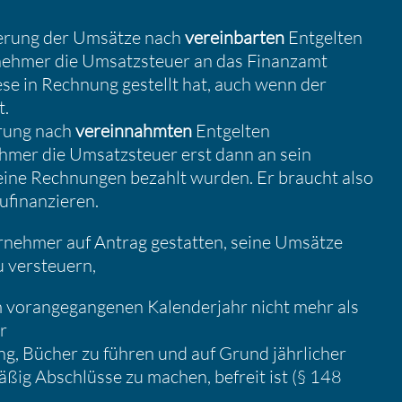
e­rung der Umsätze nach
verein­barten
Entgelten
­nehmer die Umsatz­steuer an das Finanzamt
ese in Rechnung gestellt hat, auch wenn der
t.
­rung nach
verein­nahmten
Entgelten
ehmer die Umsatz­steuer erst dann an sein
eine Rechnungen bezahlt wurden. Er braucht also
fi­nan­zieren.
­nehmer auf Antrag gestatten, seine Umsätze
u versteuern,
voran­ge­gan­genen Kalen­der­jahr nicht mehr als
r
ng, Bücher zu führen und auf Grund jährli­cher
äßig Abschlüsse zu machen, befreit ist (§ 148