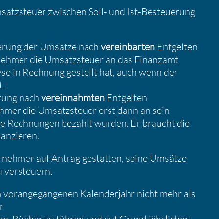
atz­steuer zwischen Soll- und Ist-Besteue­rung
e­rung der Umsätze nach
verein­barten
Entgelten
­nehmer die Umsatz­steuer an das Finanzamt
ese in Rechnung gestellt hat, auch wenn der
t.
­rung nach
verein­nahmten
Entgelten
ehmer die Umsatz­steuer erst dann an sein
ie Rechnungen bezahlt wurden. Er braucht die
an­zieren.
­nehmer auf Antrag gestatten, seine Umsätze
u versteuern,
voran­ge­gan­genen Kalen­der­jahr nicht mehr als
r
ng, Bücher zu führen und auf Grund jährli­cher