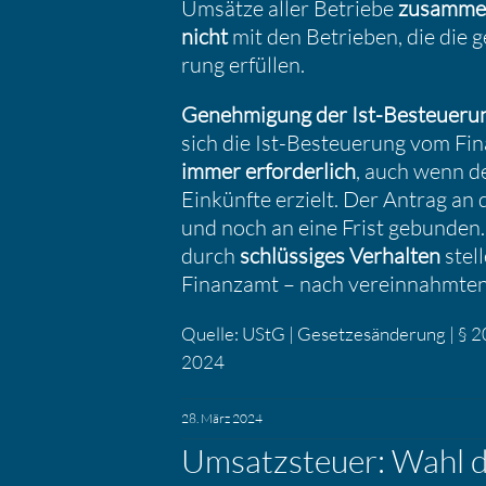
Umsätze aller Betriebe
zusam­me
nicht
mit den Betrieben, die die ge
rung erfüllen.
Geneh­mi­gung der Ist-Besteue­r
sich die Ist-Besteue­rung vom F
immer erfor­der­lich
, auch wenn de
Einkünfte erzielt. Der Antrag an
und noch an eine Frist gebunden
durch
schlüs­siges Verhalten
stel
Finanzamt – nach verein­nahmten 
Quelle: UStG | Geset­zes­än­de­rung | § 
2024
28. März 2024
Umsatz­steuer: Wahl d