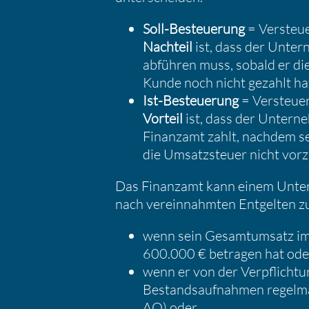
Soll-Besteue­rung
= Versteu
Nachteil
ist, dass der Unter
abführen muss, sobald er di
Kunde noch nicht gezahlt ha
Ist-Besteue­rung
= Versteue
Vorteil
ist, dass der Unter­n
Finanzamt zahlt, nachdem s
die Umsatz­steuer nicht vorzu­
Das Finanzamt kann einem Unter
nach verein­nahmten Entgelten z
wenn sein Gesamt­um­satz im 
600.000 € betragen hat ode
wenn er von der Verpflich­tu
Bestands­auf­nahmen regel­m
AO) oder