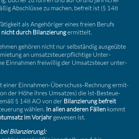
äßig Abschlüsse zu machen, befreit ist (§ 148
tig­keit als Angehö­riger eines freien Berufs
n
nicht durch Bilan­zie­rung
ermit­telt.
­nehmen gehören nicht nur selbständig ausge­übte
mie­tung an umsatz­steu­er­pflich­tige Unter­
e Einnahmen freiwillig der Umsatz­steuer unter­
mit einer Einnahmen-Überschuss-Rechnung ermit­
von der Höhe ihres Umsatzes) die Ist-Besteue­
 gemäß § 148 AO von der
Bilan­zie­rung befreit
steue­rung wählen.
In allen anderen Fällen
kommt
­um­satz im Vorjahr
gewesen ist.
ei Bilan­zie­rung):