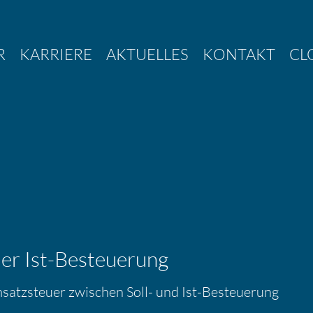
R
KARRIERE
AKTUELLES
KONTAKT
CL
er Ist-Besteue­rung
atz­steuer zwischen Soll- und Ist-Besteue­rung