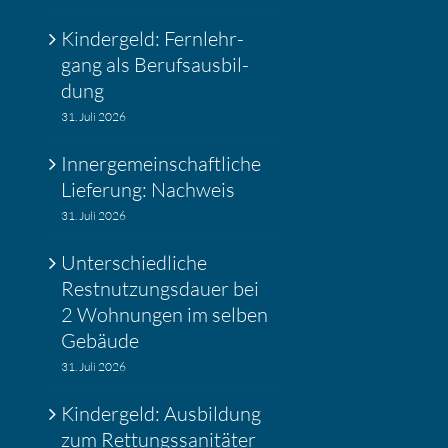
Kinder­geld: Fernlehr­
gang als Berufs­aus­bil­
dung
31. Juli 2026
Inner­ge­mein­schaft­liche
Liefe­rung: Nachweis
31. Juli 2026
Unter­schied­liche
Restnut­zungs­dauer bei
2 Wohnungen im selben
Gebäude
31. Juli 2026
Kinder­geld: Ausbil­dung
zum Rettungs­sa­ni­täter