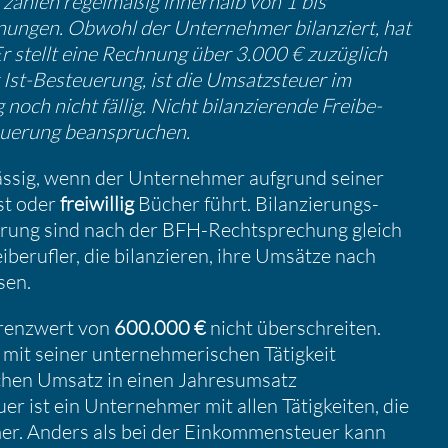
zahlen regel­mäßig inner­halb von 1 bis
ungen. Obwohl der Unter­nehmer bilan­ziert, hat
Er stellt eine Rechnung über 3.000 € zuzüg­lich
Ist-Besteue­rung, ist die Umsatz­steuer im
noch nicht fällig. Nicht bilan­zie­rende Freibe­
eue­rung beanspru­chen.
ssig, wenn der Unter­nehmer aufgrund seiner
ist oder
freiwillig
Bücher führt. Bilan­zie­rungs­
­zie­rung sind nach der BFH-Recht­spre­chung gleich
ibe­rufler, die bilan­zieren, ihre Umsätze nach
sen.
renz­wert von
600.000 €
nicht überschreiten.
mit seiner unter­neh­me­ri­schen Tätig­keit
i­chen Umsatz in einen Jahres­um­satz
er ist ein Unter­nehmer mit allen Tätig­keiten, die
r. Anders als bei der Einkom­men­steuer kann