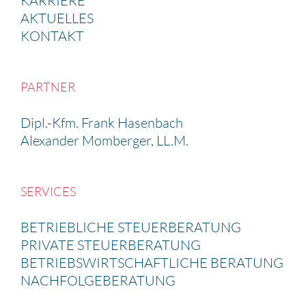
KARRIERE
AKTUELLES
KONTAKT
PARTNER
Dipl.-Kfm. Frank Hasen­bach
Alexander Momberger, LL.M.
SERVICES
BETRIEB­LICHE STEUER­BE­RA­TUNG
PRIVATE STEUER­BE­RA­TUNG
BETRIEBS­WIRT­SCHAFT­LICHE BERATUNG
NACHFOL­GE­BE­RA­TUNG