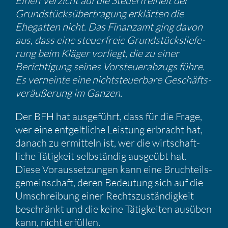
Einen Verzicht auf die Steuer­frei­heit der
Grund­stücks­über­tra­gung erklärten die
Ehegatten nicht. Das Finanzamt ging davon
aus, dass eine steuer­freie Grund­stücks­lie­fe­
rung beim Kläger vorliegt, die zu einer
Berich­ti­gung seines Vorsteu­er­ab­zugs führe.
Es verneinte eine nicht­steu­er­bare Geschäfts­
ver­äu­ße­rung im Ganzen.
Der BFH hat ausge­führt, dass für die Frage,
wer eine entgelt­liche Leistung erbracht hat,
danach zu ermit­teln ist, wer die wirtschaft­
liche Tätig­keit selbständig ausgeübt hat.
Diese Voraus­set­zungen kann eine Bruch­teils­
ge­mein­schaft, deren Bedeu­tung sich auf die
Umschrei­bung einer Rechts­zu­stän­dig­keit
beschränkt und die keine Tätig­keiten ausüben
kann, nicht erfüllen.