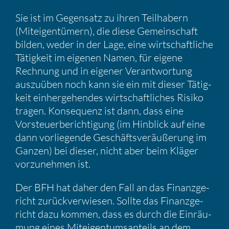
Sie ist im Gegen­satz zu ihren Teilha­bern
(Mitei­gen­tü­mern), die diese Gemein­schaft
bilden, weder in der Lage, eine wirtschaft­liche
Tätig­keit im eigenen Namen, für eigene
Rechnung und in eigener Verant­wor­tung
auszu­üben noch kann sie ein mit dieser Tätig­
keit einher­ge­hendes wirtschaft­li­ches Risiko
tragen. Konse­quenz ist dann, dass eine
Vorsteu­er­be­rich­ti­gung (im Hinblick auf eine
dann vorlie­gende Geschäfts­ver­äu­ße­rung im
Ganzen) bei dieser, nicht aber beim Kläger
vorzu­nehmen ist.
Der BFH hat daher den Fall an das Finanz­ge­
richt zurück­ver­wiesen. Sollte das Finanz­ge­
richt dazu kommen, dass es durch die Einräu­
mung eines Mitei­gen­tums­an­teils an dem