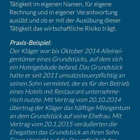
Tätig­keit im eigenen Namen, für eigene
Rechnung und in eigener Verant­wor­tung
ausübt und ob er mit der Ausübung dieser
Tätig­keit das wirtschaft­liche Risiko trägt.
Praxis-Beispiel:
Der Kläger war bis Oktober 2014 Allein­ei­
gen­tümer eines Grund­stücks, auf dem sich
ein Hotel­ge­bäude befand. Das Grund­stück
hatte er seit 2011 umsatz­steu­er­pflichtig an
seinen Sohn vermietet, der es für den Betrieb
eines Hotels mit Restau­rant unter­neh­me­
risch nutzte. Mit Vertrag vom 20.10.2014
übertrug der Kläger das hälftige Mitei­gentum
an dem Grund­stück auf seine Ehefrau. Mit
Vertrag vom 20.1.2015 veräu­ßerten die
Ehegatten das Grund­stück an ihren Sohn.