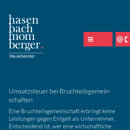
Zum
Inhalt
springen
Umsatz­steuer bei Bruch­teils­ge­mein­
schaften
Eine Bruch­teils­ge­mein­schaft erbringt keine
Leistungen gegen Entgelt als Unter­nehmer.
Entschei­dend ist, wer eine wirtschaft­liche