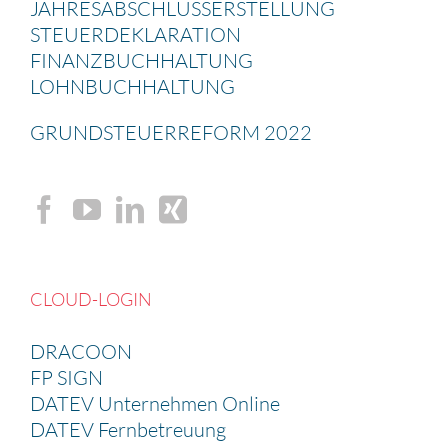
JAHRES­AB­SCHLUSS­ERSTEL­LUNG
STEUER­DE­KLA­RA­TION
FINANZ­BUCH­HAL­TUNG
LOHNBUCH­HAL­TUNG
GRUND­STEU­ER­RE­FORM 2022
CLOUD-LOGIN
DRACOON
FP SIGN
DATEV Unternehmen Online
DATEV Fernbetreuung