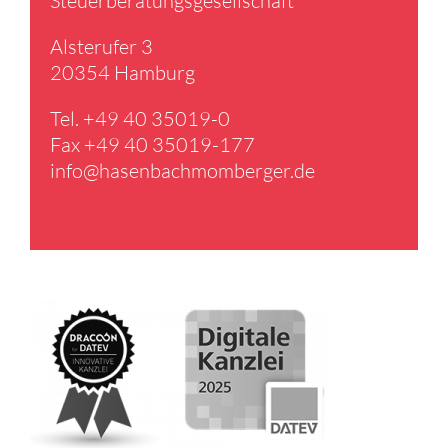
Steuer­be­ra­tungs­ge­sell­schaft
Alster­ufer 3
20354 Hamburg
Tel. +49 40 35019-0
Fax +49 40 35019-177
info@​hasenbachmomberger.​de