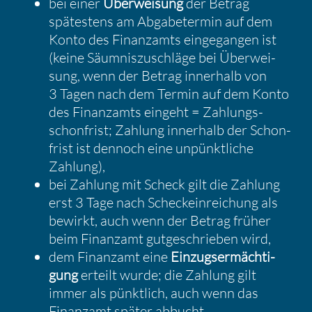
bei einer
Überwei­sung
der Betrag
spätes­tens am Abgabe­termin auf dem
Konto des Finanz­amts einge­gangen ist
(keine Säumnis­zu­schläge bei Überwei­
sung, wenn der Betrag inner­halb von
3 Tagen nach dem Termin auf dem Konto
des Finanz­amts eingeht = Zahlungs­
schon­frist; Zahlung inner­halb der Schon­
frist ist dennoch eine unpünkt­liche
Zahlung),
bei Zahlung mit Scheck gilt die Zahlung
erst 3 Tage nach Scheck­ein­rei­chung als
bewirkt, auch wenn der Betrag früher
beim Finanzamt gutge­schrieben wird,
dem Finanzamt eine
Einzugs­er­mäch­ti­
gung
erteilt wurde; die Zahlung gilt
immer als pünkt­lich, auch wenn das
Finanzamt später abbucht.