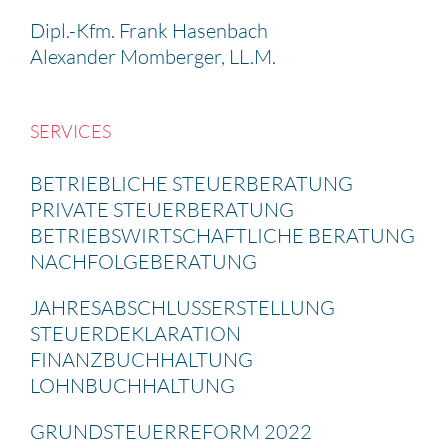
Dipl.-Kfm. Frank Hasen­bach
Alexander Momberger, LL.M.
SERVICES
BETRIEB­LICHE STEUER­BE­RA­TUNG
PRIVATE STEUER­BE­RA­TUNG
BETRIEBS­WIRT­SCHAFT­LICHE BERATUNG
NACHFOL­GE­BE­RA­TUNG
JAHRES­AB­SCHLUSS­ERSTEL­LUNG
STEUER­DE­KLA­RA­TION
FINANZ­BUCH­HAL­TUNG
LOHNBUCH­HAL­TUNG
GRUND­STEU­ER­RE­FORM 2022