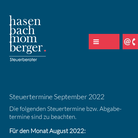
Zum
Inhalt
springen
Steuer­ter­mine September 2022
Die folgenden Steuer­ter­mine bzw. Abgabe­
ter­mine sind zu beachten.
Für den Monat August 2022: