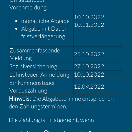
Voranmel­dung
10.10.2022
monat­liche Abgabe
10.11.2022
Abgabe mit Dauer­
frist­ver­län­ge­rung
Zusam­men­fas­sende
25.10.2022
Meldung
Sozial­ver­si­che­rung
27.10.2022
Lohnsteuer-Anmel­dung
10.10.2022
Einkom­men­steuer-
12.09.2022
Voraus­zah­lung
Hinweis:
Die Abgabe­ter­mine entspre­chen
den Zahlungs­ter­minen.
Die Zahlung ist frist­ge­recht, wenn