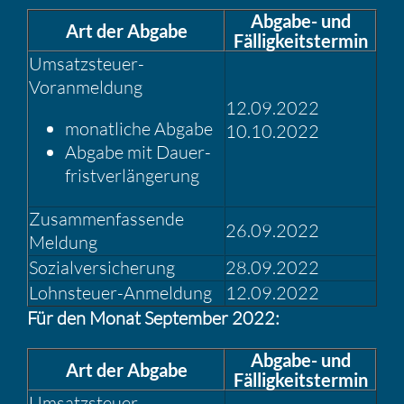
Abgabe- und
Art der Abgabe
Fällig­keits­termin
Umsatz­steuer-
Voranmel­dung
12.09.2022
monat­liche Abgabe
10.10.2022
Abgabe mit Dauer­
frist­ver­län­ge­rung
Zusam­men­fas­sende
26.09.2022
Meldung
Sozial­ver­si­che­rung
28.09.2022
Lohnsteuer-Anmel­dung
12.09.2022
Für den Monat September 2022:
Abgabe- und
Art der Abgabe
Fällig­keits­termin
Umsatz­steuer-