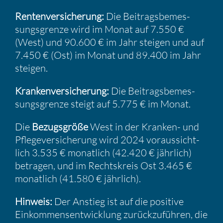
Renten­ver­si­che­rung:
Die Beitrags­be­mes­
sungs­grenze wird im Monat auf 7.550 €
(West) und 90.600 € im Jahr steigen und auf
7.450 € (Ost) im Monat und 89.400 im Jahr
steigen.
Kranken­ver­si­che­rung:
Die Beitrags­be­mes­
sungs­grenze steigt auf 5.775 € im Monat.
Die
Bezugs­größe
West in der Kranken- und
Pflege­ver­si­che­rung wird 2024 voraus­sicht­
lich 3.535 € monat­lich (42.420 € jährlich)
betragen, und im Rechts­kreis Ost 3.465 €
monat­lich (41.580 € jährlich).
Hinweis:
Der Anstieg ist auf die positive
Einkom­mens­ent­wick­lung zurück­zu­führen, die