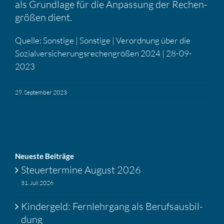
als Grund­lage für die Anpas­sung der Rechen­
größen dient.
Quelle: Sonstige | Sonstige | Verord­nung über die
Sozial­ver­si­che­rungs­re­chen­größen 2024 | 28-09-
2023
29. September 2023
Neueste Beiträge
Steuer­ter­mine August 2026
31. Juli 2026
Kinder­geld: Fernlehr­gang als Berufs­aus­bil­
dung