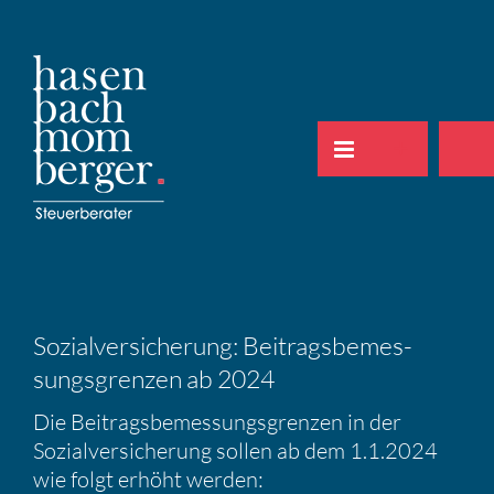
Zum
Inhalt
springen
Sozial­ver­si­che­rung: Beitrags­be­mes­
sungs­grenzen ab 2024
Die Beitrags­be­mes­sungs­grenzen in der
Sozial­ver­si­che­rung sollen ab dem 1.1.2024
wie folgt erhöht werden: