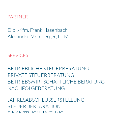
PARTNER
Dipl.-Kfm. Frank Hasen­bach
Alexander Momberger, LL.M.
SERVICES
BETRIEB­LICHE STEUER­BE­RA­TUNG
PRIVATE STEUER­BE­RA­TUNG
BETRIEBS­WIRT­SCHAFT­LICHE BERATUNG
NACHFOL­GE­BE­RA­TUNG
JAHRES­AB­SCHLUSS­ERSTEL­LUNG
STEUER­DE­KLA­RA­TION
FINANZ­BUCH­HAL­TUNG