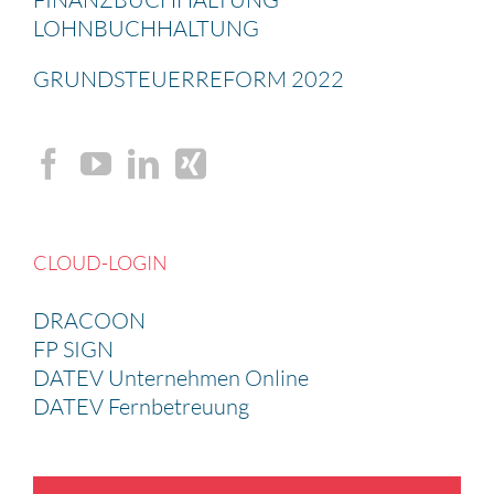
LOHNBUCH­HAL­TUNG
GRUND­STEU­ER­RE­FORM 2022
CLOUD-LOGIN
DRACOON
FP SIGN
DATEV Unternehmen Online
DATEV Fernbetreuung