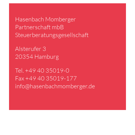
Hasen­bach Momberger
Partner­schaft mbB
Steuer­be­ra­tungs­ge­sell­schaft
Alster­ufer 3
20354 Hamburg
Tel. +49 40 35019-0
Fax +49 40 35019-177
info@​hasenbachmomberger.​de