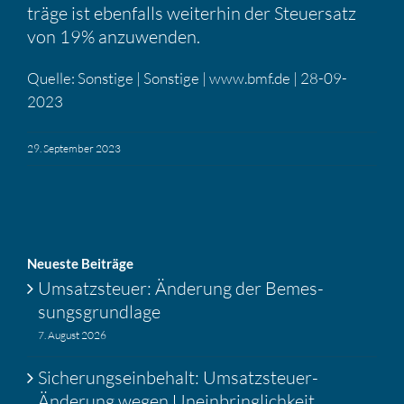
träge ist ebenfalls weiterhin der Steuer­satz
von 19% anzuwenden.
Quelle: Sonstige | Sonstige | www​.bmf​.de | 28-09-
2023
29. September 2023
Neueste Beiträge
Umsatz­steuer: Änderung der Bemes­
sungs­grund­lage
7. August 2026
Siche­rungs­ein­be­halt: Umsatz­steuer-
Änderung wegen Unein­bring­lich­keit