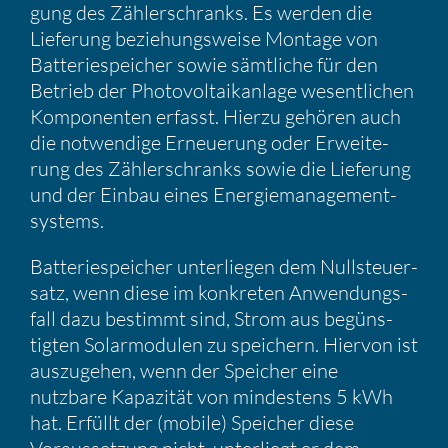
gung des Zähler­schranks. Es werden die
Liefe­rung bezie­hungs­weise Montage von
Batte­rie­spei­cher sowie sämtliche für den
Betrieb der Photo­vol­ta­ik­an­lage wesent­li­chen
Kompo­nenten erfasst. Hierzu gehören auch
die notwen­dige Erneue­rung oder Erwei­te­
rung des Zähler­schranks sowie die Liefe­rung
und der Einbau eines Energie­ma­nage­ment­
sys­tems.
Batte­rie­spei­cher unter­liegen dem Nullsteu­er­
satz, wenn diese im konkreten Anwen­dungs­
fall dazu bestimmt sind, Strom aus begüns­
tigten Solar­mo­dulen zu speichern. Hiervon ist
auszu­gehen, wenn der Speicher eine
nutzbare Kapazität von mindes­tens 5 kWh
hat. Erfüllt der (mobile) Speicher diese