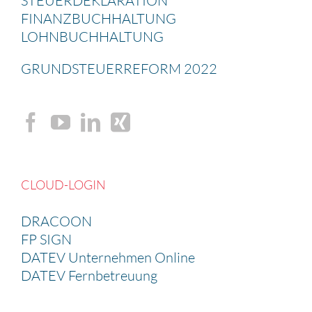
STEUER­DE­KLA­RA­TION
FINANZ­BUCH­HAL­TUNG
LOHNBUCH­HAL­TUNG
GRUND­STEU­ER­RE­FORM 2022
CLOUD-LOGIN
DRACOON
FP SIGN
DATEV Unternehmen Online
DATEV Fernbetreuung