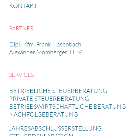
KONTAKT
PARTNER
Dipl.-Kfm. Frank Hasen­bach
Alexander Momberger, LL.M.
SERVICES
BETRIEB­LICHE STEUER­BE­RA­TUNG
PRIVATE STEUER­BE­RA­TUNG
BETRIEBS­WIRT­SCHAFT­LICHE BERATUNG
NACHFOL­GE­BE­RA­TUNG
JAHRES­AB­SCHLUSS­ERSTEL­LUNG