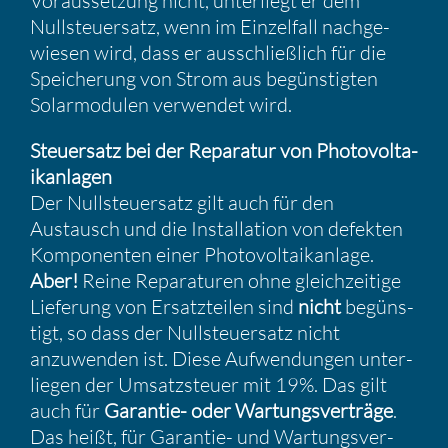
Voraus­set­zung nicht, unter­liegt er dem
Nullsteu­er­satz, wenn im Einzel­fall nachge­
wiesen wird, dass er ausschließ­lich für die
Speiche­rung von Strom aus begüns­tigten
Solar­mo­dulen verwendet wird.
Steuer­satz bei der Reparatur von Photo­vol­ta­
ik­an­lagen
Der Nullsteu­er­satz gilt auch für den
Austausch und die Instal­la­tion von defekten
Kompo­nenten einer Photo­vol­ta­ik­an­lage.
Aber!
Reine Repara­turen ohne gleich­zei­tige
Liefe­rung von Ersatz­teilen sind
nicht
begüns­
tigt, so dass der Nullsteu­er­satz nicht
anzuwenden ist. Diese Aufwen­dungen unter­
liegen der Umsatz­steuer mit 19%. Das gilt
auch für
Garantie- oder Wartungs­ver­träge
.
Das heißt, für Garantie- und Wartungs­ver­