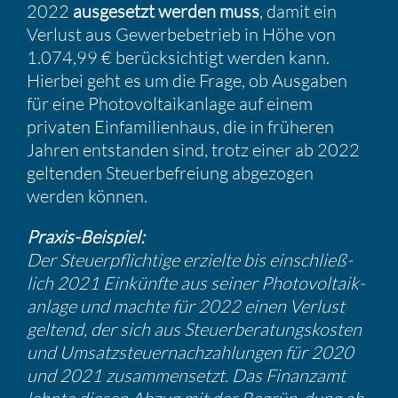
2022
ausge­setzt werden muss
, damit ein
Verlust aus Gewer­be­be­trieb in Höhe von
1.074,99 € berück­sich­tigt werden kann.
Hierbei geht es um die Frage, ob Ausgaben
für eine Photo­vol­ta­ik­an­lage auf einem
privaten Einfa­mi­li­en­haus, die in früheren
Jahren entstanden sind, trotz einer ab 2022
geltenden Steuer­be­freiung abgezogen
werden können.
Praxis-Beispiel:
Der Steuer­pflich­tige erzielte bis einschließ­
lich 2021 Einkünfte aus seiner Photo­vol­ta­ik­
an­lage und machte für 2022 einen Verlust
geltend, der sich aus Steuer­be­ra­tungs­kosten
und Umsatz­steu­er­nach­zah­lungen für 2020
und 2021 zusam­men­setzt. Das Finanzamt