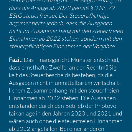
lehnte diesen Abzug mit der Begrün-dung ab,
dass die Anlage ab 2022 gemäß § 3 Nr. 72
EStG steuer­frei sei. Der Steuer­pflich­tige
argumen­tierte jedoch, dass die Ausgaben
nicht im Zusam­men­hang mit den steuer­freien
Einnahmen ab 2022 stehen, sondern mit den
steuer­pflich­tigen Einnahmen der Vorjahre.
Fazit:
Das Finanz­ge­richt Münster entschied,
dass ernst­hafte Zweifel an der Recht­mä­ßig­
keit des Steuer­be­scheids bestehen, da die
Ausgaben nicht in unmit­tel­barem wirtschaft­
li­chem Zusam­men­hang mit den steuer­freien
Einnahmen ab 2022 stehen. Die Ausgaben
entstanden durch den Betrieb der Photo­vol­
ta­ik­an­lage in den Jahren 2020 und 2021 und
wären auch ohne die steuer­freien Einnahmen
ab 2022 angefallen. Bei einer anderen