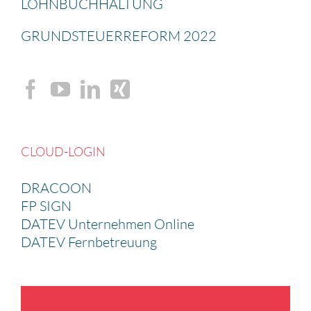
LOHNBUCH­HAL­TUNG
GRUND­STEU­ER­RE­FORM 2022
CLOUD-LOGIN
DRACOON
FP SIGN
DATEV Unternehmen Online
DATEV Fernbetreuung