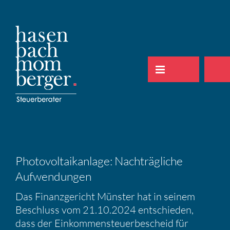
Zum
Inhalt
springen
Photo­vol­ta­ik­an­lage: Nachträg­liche
Aufwen­dungen
Das Finanz­ge­richt Münster hat in seinem
Beschluss vom 21.10.2024 entschieden,
dass der Einkom­men­steu­er­be­scheid für