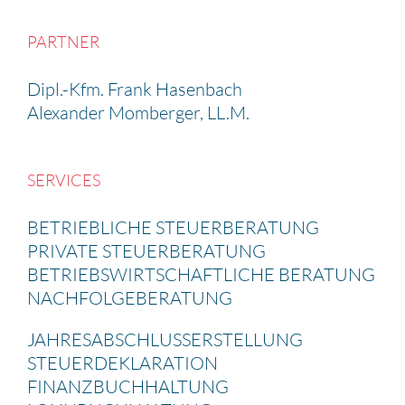
PARTNER
Dipl.-Kfm. Frank Hasen­bach
Alexander Momberger, LL.M.
SERVICES
BETRIEB­LICHE STEUER­BE­RA­TUNG
PRIVATE STEUER­BE­RA­TUNG
BETRIEBS­WIRT­SCHAFT­LICHE BERATUNG
NACHFOL­GE­BE­RA­TUNG
JAHRES­AB­SCHLUSS­ERSTEL­LUNG
STEUER­DE­KLA­RA­TION
FINANZ­BUCH­HAL­TUNG