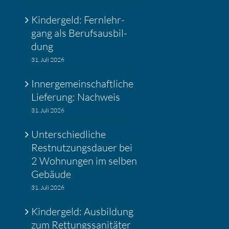
Kinder­geld: Fernlehr­
gang als Berufs­aus­bil­
dung
31. Juli 2026
Inner­ge­mein­schaft­liche
Liefe­rung: Nachweis
31. Juli 2026
Unter­schied­liche
Restnut­zungs­dauer bei
2 Wohnungen im selben
Gebäude
31. Juli 2026
Kinder­geld: Ausbil­dung
zum Rettungs­sa­ni­täter