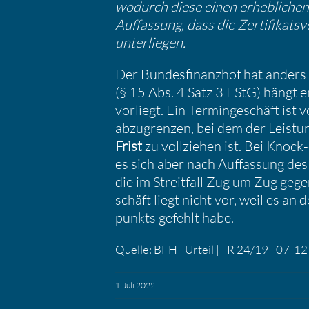
wodurch diese einen erheb­li­chen 
Auffas­sung, dass die Zerti­fi­kat
unter­liegen.
Der Bundes­fi­nanzhof hat anders
(§ 15 Abs. 4 Satz 3 EStG) hängt e
vorliegt. Ein Termin­ge­schäft is
abzugrenzen, bei dem der Leistun
Frist
zu vollziehen ist. Bei Knock
es sich aber nach Auffas­sung d
die im Streit­fall Zug um Zug geg
schäft liegt nicht vor, weil es an
punkts gefehlt habe.
Quelle: BFH | Urteil | I R 24/19 | 07-
1. Juli 2022