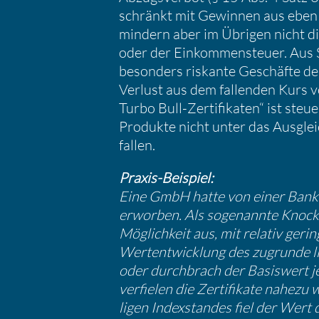
schränkt mit Gewinnen aus eben 
mindern aber im Übrigen nicht di
oder der Einkom­men­steuer. Aus Sic
beson­ders riskante Geschäfte de
Verlust aus dem fallenden Kurs 
Turbo Bull-Zerti­fi­katen“ ist steu
Produkte nicht unter das Ausglei
fallen.
Praxis-Beispiel:
Eine GmbH hatte von einer Bank au
erworben. Als sogenannte Knock-ou
Möglich­keit aus, mit relativ gerin
Wertent­wick­lung des zugrunde li
oder durch­brach der Basis­wert 
verfielen die Zerti­fi­kate nahezu
ligen Index­standes fiel der Wert