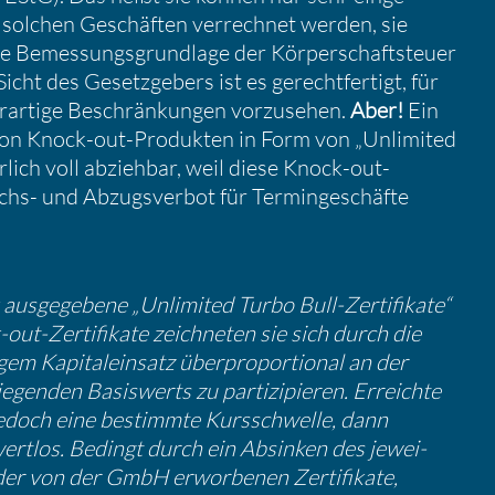
solchen Geschäften verrechnet werden, sie
e Bemes­sungs­grund­lage der Körper­schaft­steuer
ht des Gesetz­ge­bers ist es gerecht­fer­tigt, für
rar­tige Beschrän­kungen vorzu­sehen.
Aber!
Ein
von Knock-out-Produkten in Form von „Unlimited
er­lich voll abziehbar, weil diese Knock-out-
chs- und Abzugs­verbot für Termin­ge­schäfte
sge­ge­bene „Unlimited Turbo Bull-Zerti­fi­kate“
t-Zerti­fi­kate zeich­neten sie sich durch die
gem Kapital­ein­satz überpro­por­tional an der
egenden Basis­werts zu parti­zi­pieren. Erreichte
jedoch eine bestimmte Kursschwelle, dann
 wertlos. Bedingt durch ein Absinken des jewei­
 der von der GmbH erwor­benen Zerti­fi­kate,