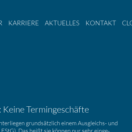
R
KARRIERE
AKTUELLES
KONTAKT
CL
: Keine Termin­ge­schäfte
nter­liegen grund­sätz­lich einem Ausgleichs- und
 EStG). Das heißt sie können nur sehr einge­