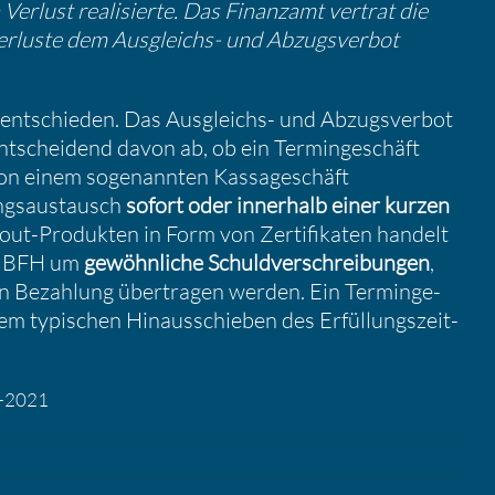
Verlust reali­sierte. Das Finanzamt vertrat die
s­ver­luste dem Ausgleichs- und Abzugs­verbot
 entschieden. Das Ausgleichs- und Abzugs­verbot
ntschei­dend davon ab, ob ein Termin­ge­schäft
t von einem sogenannten Kassa­ge­schäft
gs­aus­tausch
sofort oder inner­halb einer kurzen
-out-Produkten in Form von Zerti­fi­katen handelt
es BFH um
gewöhn­liche Schuld­ver­schrei­bungen
,
en Bezah­lung übertragen werden. Ein Termin­ge­
 dem typischen Hinaus­schieben des Erfül­lungs­zeit­
12-2021