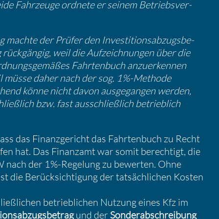
ide Fahrzeuge ordnete er seinem Betriebs­ver­
machte der Prüfer den Inves­ti­ti­ons­ab­zugs­be­
g rückgängig, weil die Aufzeich­nungen über die
 ordnungs­ge­mäßes Fahrten­buch anzuer­kennen
eil müsse daher nach der sog. 1%-Methode
hend könne nicht davon ausge­gangen werden,
eß­lich bzw. fast ausschließ­lich betrieb­lich
ss das Finanz­ge­richt das Fahrten­buch zu Recht
en hat. Das Finanzamt war somit berech­tigt, die
W nach der 1%-Regelung zu bewerten. Ohne
 die Berück­sich­ti­gung der tatsäch­li­chen Kosten
ß­li­chen betrieb­li­chen Nutzung eines Kfz im
ti­ons­ab­zugs­be­trag
und der
Sonder­ab­schrei­bung