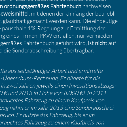
in ordnungs­ge­mäßes Fahrten­buch
nachweisen.
eweis­mittel
, mit denen der Umfang der betrieb­li­
 glaub­haft gemacht werden kann. Die eindeu­tige
e pauschale 1%-Regelung zur Ermitt­lung der
zung eines Firmen-PKW entfallen, nur vermieden
ge­mäßes Fahrten­buch geführt wird, ist
nicht
auf
 und die Sonder­ab­schrei­bung übertragbar.
fte aus selbstän­diger Arbeit und ermit­telte
Überschuss-Rechnung. Er bildete für die
 zwei Jahren jeweils einen Inves­ti­ti­ons­ab­zugs­
0 € und 2013 in Höhe von 8.000 €). In 2011
gebrauchtes Fahrzeug zu einem Kaufpreis von
eug nahm er im Jahr 2013 eine Sonder­ab­schrei­
ruch. Er nutzte das Fahrzeug, bis er im
rauchtes Fahrzeug zu einem Kaufpreis von