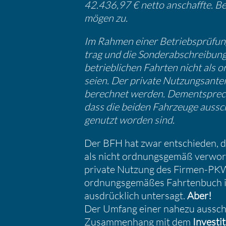
42.436,97 € netto anschaffte. Be
mögen zu.
Im Rahmen einer Betriebs­prü­fung 
trag und die Sonder­ab­schrei­bun
betrieb­li­chen Fahrten nicht als
seien. Der private Nutzungs­an­t
berechnet werden. Dementspre­c
dass die beiden Fahrzeuge ausschli
genutzt worden sind.
Der BFH hat zwar entschieden, da
als nicht ordnungs­gemäß verworf
private Nutzung des Firmen-PK
ordnungs­ge­mäßes Fahrten­buch ist
ausdrück­lich unter­sagt.
Aber!
Der Umfang einer nahezu ausschlie
Zusam­men­hang mit dem
Inves­ti­