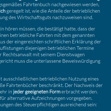
gs­ge­mäßes Fahrten­buch nachge­wiesen werden,
ich
geregelt ist, wie die Anteile der betrieb­li­chen
tzung des Wirtschafts­guts nachzu­weisen sind.
in hören müssen, die bestä­tigt hatte, dass der
minen betrieb­liche Fahrten mit dem genannten
 der einge­reichten schrift­li­chen Erklä­rung der
flis­tungen dieje­nigen betrieb­li­chen Termine
 Rechts­an­walt mit seinem Dienst­wagen
richt muss die unter­las­sene Beweis­wür­di­gung
ausschließ­li­chen betrieb­li­chen Nutzung eines
äße Fahrten­bü­cher beschränkt. Der Nachweis der
mehr in
jeder geeig­neten Form
erbracht werden.
für alter­na­tive Aufzeich­nungen vorge­geben.
ngen des Steuer­pflich­tigen ausrei­chend sein: