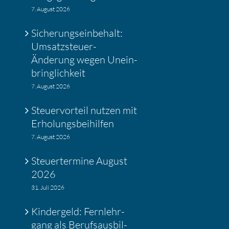
7. August 2026
Siche­rungs­ein­be­halt:
Umsatz­steuer-
Änderung wegen Unein­
bring­lich­keit
7. August 2026
Steuer­vor­teil nutzen mit
Erholungs­bei­hilfen
7. August 2026
Steuer­ter­mine August
2026
31. Juli 2026
Kinder­geld: Fernlehr­
gang als Berufs­aus­bil­