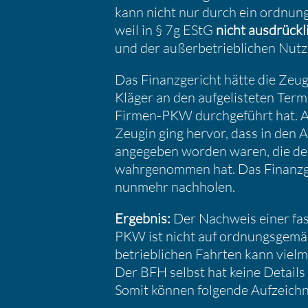
kann nicht nur durch ein ordnun
weil in § 7g EStG
nicht ausdrück­l
und der außer­be­trieb­li­chen Nu
Das Finanz­ge­richt hätte die Zeug
Kläger an den aufge­lis­teten Ter
Firmen-PKW durch­ge­führt hat. Aus
Zeugin ging hervor, dass in den Au
angegeben worden waren, die der
wahrge­nommen hat. Das Finanz­ge­
nunmehr nachholen.
Ergebnis:
Der Nachweis einer fast 
PKW ist nicht auf ordnungs­ge­m
betrieb­li­chen Fahrten kann viel
Der BFH selbst hat keine Details 
Somit können folgende Aufzeich­nu