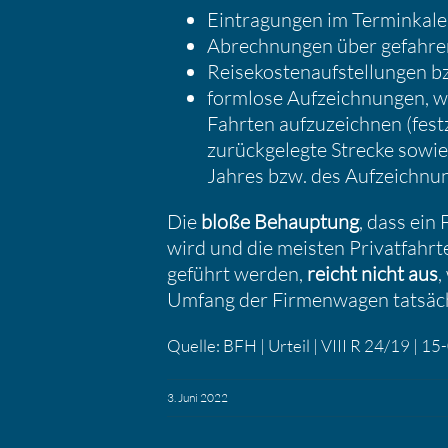
Eintra­gungen im Termin­ka­l
Abrech­nungen über gefah­re
Reise­kos­ten­auf­stel­lungen 
formlose Aufzeich­nungen, wob
Fahrten aufzu­zeichnen (festz
zurück­ge­legte Strecke sowi
Jahres bzw. des Aufzeich­nun
Die
bloße Behaup­tung
, dass ein 
wird und die meisten Privat­fahr
ge­führt werden,
reicht nicht aus
,
Umfang der Firmen­wagen tatsäch­
Quelle: BFH | Urteil | VIII R 24/19 | 
3. Juni 2022