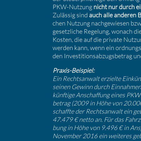
PKW-Nutzung
nicht nur durch e
Zulässig sind
auch alle anderen B
chen Nutzung nachge­wiesen bzw.
gesetz­liche Regelung, wonach di
Kosten, die auf die private Nut
werden kann, wenn ein ordnungs­
den Inves­ti­ti­ons­ab­zugs­be­trag
Praxis-Beispiel:
Ein Rechts­an­walt erzielte Einkün
seinen Gewinn durch Einnahmen-
künftige Anschaf­fung eines PKW in
be­trag (2009 in Höhe von 20.00
schaffte der Rechts­an­walt ein 
47.479 € netto an. Für das Fahrz
bung in Höhe von 9.496 € in Ansp
November 2016 ein weiteres geb