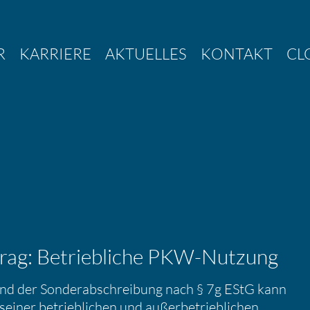
R
KARRIERE
AKTUELLES
KONTAKT
CL
­be­trag: Betrieb­liche PKW-Nutzung
ag und der Sonder­ab­schrei­bung nach § 7g EStG kann
einer betrieb­li­chen und außer­be­trieb­li­chen