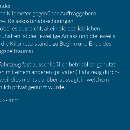
ender
ne Kilometer gegen­über Auftrag­ge­bern
bzw. Reise­kos­ten­ab­rech­nungen
ei es ausreicht, allein die betrieb­li­chen
u­halten ist der jewei­lige Anlass und die jeweils
e die Kilome­ter­stände zu Beginn und Ende des
gs­zeit­raums)
Fahrzeug fast ausschließ­lich betrieb­lich genutzt
ten mit einem anderen (privaten) Fahrzeug durch­
 weil dies nichts darüber aussagt, in welchem
lich privat genutzt wurde.
15-03-2022