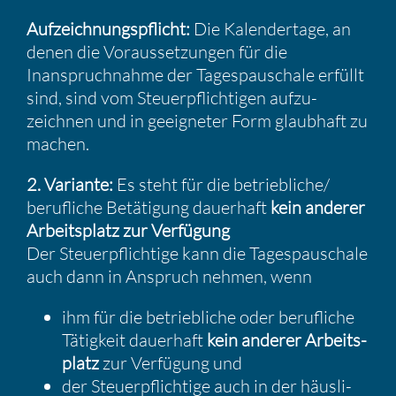
Aufzeich­nungs­pflicht:
Die Kalen­der­tage, an
denen die Voraus­set­zungen für die
Inanspruch­nahme der Tages­pau­schale erfüllt
sind, sind vom Steuer­pflich­tigen aufzu­
zeichnen und in geeig­neter Form glaub­haft zu
machen.
2. Variante:
Es steht für die betriebliche/​
berufliche Betäti­gung dauer­haft
kein anderer
Arbeits­platz zur Verfü­gung
Der Steuer­pflich­tige kann die Tages­pau­schale
auch dann in Anspruch nehmen, wenn
ihm für die betrieb­liche oder beruf­liche
Tätig­keit dauer­haft
kein anderer Arbeits­
platz
zur Verfü­gung und
der Steuer­pflich­tige auch in der häusli­