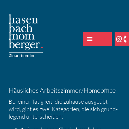
Zum
Inhalt
springen
Häusli­ches Arbeitszimmer/​Homeoffice
Bei einer Tätig­keit, die zuhause ausgeübt
wird, gibt es zwei Katego­rien, die sich grund­
le­gend unter­scheiden: