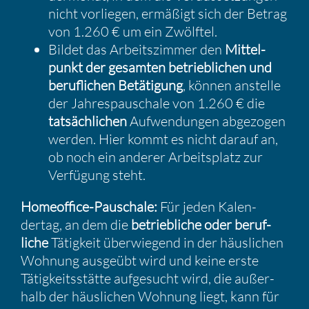
nicht vorliegen, ermäßigt sich der Betrag
von 1.260 € um ein Zwölftel.
Bildet das Arbeits­zimmer den
Mittel­
punkt der gesamten betrieb­li­chen und
beruf­li­chen Betäti­gung
, können anstelle
der Jahres­pau­schale von 1.260 € die
tatsäch­li­chen
Aufwen­dungen abgezogen
werden. Hier kommt es nicht darauf an,
ob noch ein anderer Arbeits­platz zur
Verfü­gung steht.
Homeof­fice-Pauschale:
Für jeden Kalen­
dertag, an dem die
betrieb­liche oder beruf­
liche
Tätig­keit überwie­gend in der häusli­chen
Wohnung ausgeübt wird und keine erste
Tätig­keits­stätte aufge­sucht wird, die außer­
halb der häusli­chen Wohnung liegt, kann für