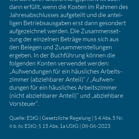
dann erfüllt, wenn die Kosten im Rahmen des
Jahres­ab­schlusses aufge­teilt und die antei­
ligen Betriebs­aus­gaben erst dann geson­dert
aufge­zeichnet werden. Die Zusam­men­set­
zung der einzelnen Beträge muss sich aus
den Belegen und Zusam­men­stel­lungen
ergeben. In der Buchfüh­rung können die
folgenden Konten verwendet werden:
„Aufwen­dungen für ein häusli­ches Arbeits­
zimmer (abzieh­barer Anteil)“ / „Aufwen­
dungen für ein häusli­ches Arbeits­zimmer
(nicht abzieh­barer Anteil)“ und „abzieh­bare
Vorsteuer“.
Quelle: EStG | Gesetz­liche Regelung | § 4 Abs. 5 Nr.
6 b, 6c EStG; § 15 Abs. 1a UStG | 08-06-2023