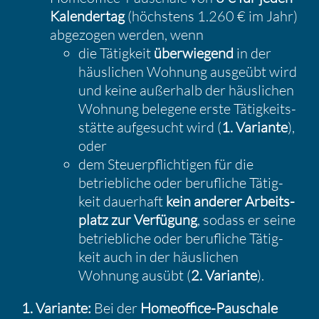
Kalen­dertag
(höchs­tens 1.260 € im Jahr)
abgezogen werden, wenn
die Tätig­keit
überwie­gend
in der
häusli­chen Wohnung ausgeübt wird
und keine außer­halb der häusli­chen
Wohnung belegene erste Tätig­keits­
stätte aufge­sucht wird (
1. Variante
),
oder
dem Steuer­pflich­tigen für die
betrieb­liche oder beruf­liche Tätig­
keit dauer­haft
kein anderer Arbeits­
platz zur Verfü­gung
, sodass er seine
betrieb­liche oder beruf­liche Tätig­
keit auch in der häusli­chen
Wohnung ausübt (
2. Variante
).
1. Variante:
Bei der
Homeof­fice-Pauschale