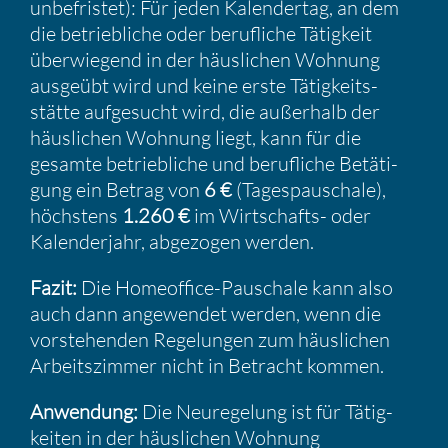
unbefristet): Für jeden Kalen­dertag, an dem
die betrieb­liche oder beruf­liche Tätig­keit
überwie­gend in der häusli­chen Wohnung
ausgeübt wird und keine erste Tätig­keits­
stätte aufge­sucht wird, die außer­halb der
häusli­chen Wohnung liegt, kann für die
gesamte betrieb­liche und beruf­liche Betäti­
gung ein Betrag von
6 €
(Tages­pau­schale),
höchs­tens
1.260 €
im Wirtschafts- oder
Kalen­der­jahr, abgezogen werden.
Fazit:
Die Homeof­fice-Pauschale kann also
auch dann angewendet werden, wenn die
vorste­henden Regelungen zum häusli­chen
Arbeits­zimmer nicht in Betracht kommen.
Anwen­dung:
Die Neure­ge­lung ist für Tätig­
keiten in der häusli­chen Wohnung