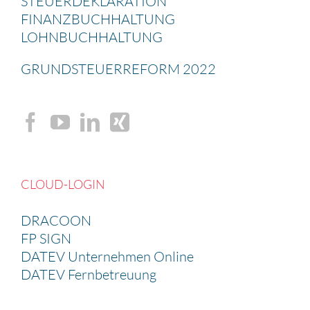
STEUER­DE­KLA­RA­TION
FINANZ­BUCH­HAL­TUNG
LOHNBUCH­HAL­TUNG
GRUND­STEU­ER­RE­FORM 2022
CLOUD-LOGIN
DRACOON
FP SIGN
DATEV Unternehmen Online
DATEV Fernbetreuung