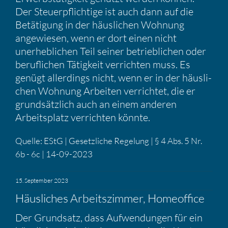
Der Steuer­pflich­tige ist auch dann auf die
Betäti­gung in der häusli­chen Wohnung
angewiesen, wenn er dort einen nicht
unerheb­li­chen Teil seiner betrieb­li­chen oder
beruf­li­chen Tätig­keit verrichten muss. Es
genügt aller­dings nicht, wenn er in der häusli­
chen Wohnung Arbeiten verrichtet, die er
grund­sätz­lich auch an einem anderen
Arbeits­platz verrichten könnte.
Quelle: EStG | Gesetz­liche Regelung | § 4 Abs. 5 Nr.
6b - 6c | 14-09-2023
15. September 2023
Häusli­ches Arbeits­zimmer, Homeof­fice
Der Grund­satz, dass Aufwen­dungen für ein