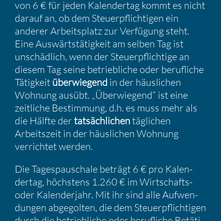
von 6 € für jeden Kalen­dertag kommt es nicht
darauf an, ob dem Steuer­pflich­tigen ein
anderer Arbeits­platz zur Verfü­gung steht.
Eine Auswärts­tä­tig­keit am selben Tag ist
unschäd­lich, wenn der Steuer­pflich­tige an
diesem Tag seine betrieb­liche oder beruf­liche
Tätig­keit
überwie­gend
in der häusli­chen
Wohnung ausübt. „Überwie­gend“ ist eine
zeitliche Bestim­mung, d.h. es muss mehr als
die Hälfte der
tatsäch­li­chen
tägli­chen
Arbeits­zeit in der häusli­chen Wohnung
verrichtet werden.
Die Tages­pau­schale beträgt 6 € pro Kalen­
dertag, höchs­tens 1.260 € im Wirtschafts-
oder Kalen­der­jahr. Mit ihr sind alle Aufwen­
dungen abgegolten, die dem Steuer­pflich­tigen
durch die betrieb­liche oder beruf­liche Betäti­