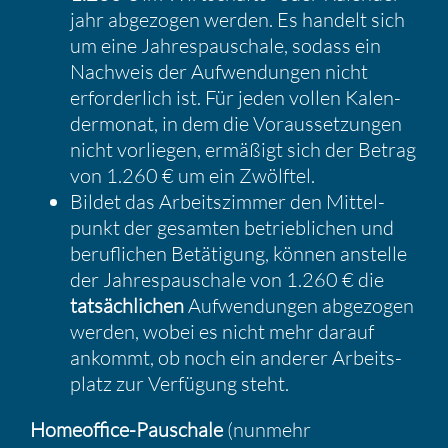
jahr abgezogen werden. Es handelt sich
um eine Jahres­pau­schale, sodass ein
Nachweis der Aufwen­dungen nicht
erfor­der­lich ist. Für jeden vollen Kalen­
der­monat, in dem die Voraus­set­zungen
nicht vorliegen, ermäßigt sich der Betrag
von 1.260 € um ein Zwölftel.
Bildet das Arbeits­zimmer den Mittel­
punkt der gesamten betrieb­li­chen und
beruf­li­chen Betäti­gung, können anstelle
der Jahres­pau­schale von 1.260 € die
tatsäch­li­chen
Aufwen­dungen abgezogen
werden, wobei es nicht mehr darauf
ankommt, ob noch ein anderer Arbeits­
platz zur Verfü­gung steht.
Homeof­fice-Pauschale
(nunmehr