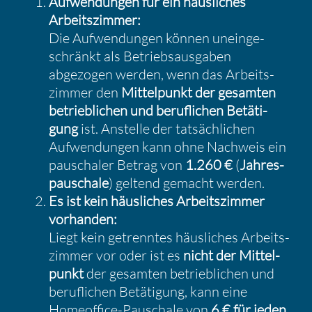
Aufwen­dungen für ein häusli­ches
Arbeits­zimmer:
Die Aufwen­dungen können unein­ge­
schränkt als Betriebs­aus­gaben
abgezogen werden, wenn das Arbeits­
zimmer den
Mittel­punkt der gesamten
betrieb­li­chen und beruf­li­chen Betäti­
gung
ist. Anstelle der tatsäch­li­chen
Aufwen­dungen kann ohne Nachweis ein
pauschaler Betrag von
1.260 €
(
Jahres­
pau­schale
) geltend gemacht werden.
Es ist kein häusli­ches Arbeits­zimmer
vorhanden:
Liegt kein getrenntes häusli­ches Arbeits­
zimmer vor oder ist es
nicht der Mittel­
punkt
der gesamten betrieb­li­chen und
beruf­li­chen Betäti­gung, kann eine
Homeof­fice-Pauschale von
6 € für jeden