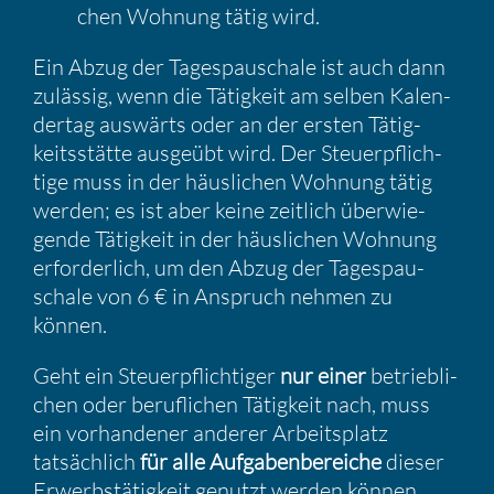
chen Wohnung tätig wird.
Ein Abzug der Tages­pau­schale ist auch dann
zulässig, wenn die Tätig­keit am selben Kalen­
dertag auswärts oder an der ersten Tätig­
keits­stätte ausgeübt wird. Der Steuer­pflich­
tige muss in der häusli­chen Wohnung tätig
werden; es ist aber keine zeitlich überwie­
gende Tätig­keit in der häusli­chen Wohnung
erfor­der­lich, um den Abzug der Tages­pau­
schale von 6 € in Anspruch nehmen zu
können.
Geht ein Steuer­pflich­tiger
nur einer
betrieb­li­
chen oder beruf­li­chen Tätig­keit nach, muss
ein vorhan­dener anderer Arbeits­platz
tatsäch­lich
für alle Aufga­ben­be­reiche
dieser
Erwerbs­tä­tig­keit genutzt werden können.