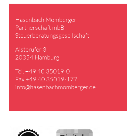
Hasen­bach Momberger
Partner­schaft mbB
Steuer­be­ra­tungs­ge­sell­schaft
Alster­ufer 3
20354 Hamburg
Tel. +49 40 35019-0
Fax +49 40 35019-177
info@​hasenbachmomberger.​de