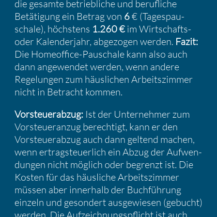
die gesamte betrieb­liche und beruf­liche
Betäti­gung ein Betrag von
6
€ (Tages­pau­
schale), höchs­tens
1.260 €
im Wirtschafts-
oder Kalen­der­jahr, abgezogen werden.
Fazit:
Die Homeof­fice-Pauschale kann also auch
dann angewendet werden, wenn andere
Regelungen zum häusli­chen Arbeits­zimmer
nicht in Betracht kommen.
Vorsteu­er­abzug:
Ist der Unter­nehmer zum
Vorsteu­er­anzug berech­tigt, kann er den
Vorsteu­er­abzug auch dann geltend machen,
wenn ertrag­steu­er­lich ein Abzug der Aufwen­
dungen nicht möglich oder begrenzt ist. Die
Kosten für das häusliche Arbeits­zimmer
müssen aber inner­halb der Buchfüh­rung
einzeln und geson­dert ausge­wiesen (gebucht)
werden. Die Aufzeich­nungs­pflicht ist auch