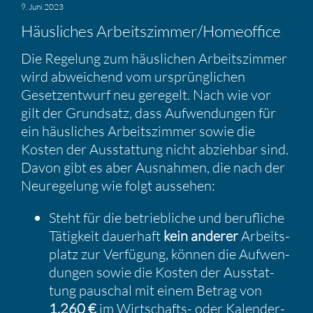
9. Juni 2023
Häusli­ches Arbeitszimmer/​Homeoffice
Die Regelung zum häusli­chen Arbeits­zimmer
wird abwei­chend vom ursprüng­li­chen
Gesetz­ent­wurf neu geregelt. Nach wie vor
gilt der Grund­satz, dass Aufwen­dungen für
ein häusli­ches Arbeits­zimmer sowie die
Kosten der Ausstat­tung nicht abziehbar sind.
Davon gibt es aber Ausnahmen, die nach der
Neure­ge­lung wie folgt aussehen:
Steht für die betrieb­liche und beruf­liche
Tätig­keit dauer­haft
kein anderer
Arbeits­
platz zur Verfü­gung, können die Aufwen­
dungen sowie die Kosten der Ausstat­
tung pauschal mit einem Betrag von
1.260 €
im Wirtschafts- oder Kalen­der­