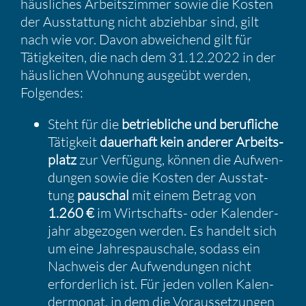
häusli­ches Arbeits­zimmer sowie die Kosten
der Ausstat­tung nicht abziehbar sind, gilt
nach wie vor. Davon abwei­chend gilt für
Tätig­keiten, die nach dem 31.12.2022 in der
häusli­chen Wohnung ausgeübt werden,
Folgendes:
Steht für die
betrieb­liche und beruf­liche
Tätig­keit
dauer­haft kein anderer Arbeits­
platz
zur Verfü­gung, können die Aufwen­
dungen sowie die Kosten der Ausstat­
tung
pauschal
mit einem Betrag von
1.260 €
im Wirtschafts- oder Kalen­der­
jahr abgezogen werden. Es handelt sich
um eine Jahres­pau­schale, sodass ein
Nachweis der Aufwen­dungen nicht
erfor­der­lich ist. Für jeden vollen Kalen­
der­monat, in dem die Voraus­set­zungen