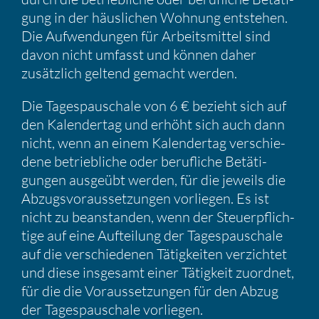
gung in der häusli­chen Wohnung entstehen.
Die Aufwen­dungen für Arbeits­mittel sind
davon nicht umfasst und können daher
zusätz­lich geltend gemacht werden.
Die Tages­pau­schale von 6 € bezieht sich auf
den Kalen­dertag und erhöht sich auch dann
nicht, wenn an einem Kalen­dertag verschie­
dene betrieb­liche oder beruf­liche Betäti­
gungen ausgeübt werden, für die jeweils die
Abzugs­vor­aus­set­zungen vorliegen. Es ist
nicht zu beanstanden, wenn der Steuer­pflich­
tige auf eine Auftei­lung der Tages­pau­schale
auf die verschie­denen Tätig­keiten verzichtet
und diese insge­samt einer Tätig­keit zuordnet,
für die die Voraus­set­zungen für den Abzug
der Tages­pau­schale vorliegen.