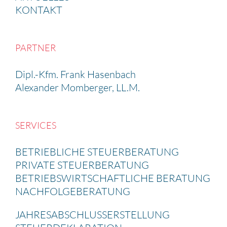
KONTAKT
PARTNER
Dipl.-Kfm. Frank Hasen­bach
Alexander Momberger, LL.M.
SERVICES
BETRIEB­LICHE STEUER­BE­RA­TUNG
PRIVATE STEUER­BE­RA­TUNG
BETRIEBS­WIRT­SCHAFT­LICHE BERATUNG
NACHFOL­GE­BE­RA­TUNG
JAHRES­AB­SCHLUSS­ERSTEL­LUNG