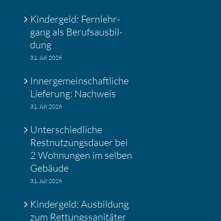
Kinder­geld: Fernlehr­
gang als Berufs­aus­bil­
dung
31. Juli 2026
Inner­ge­mein­schaft­liche
Liefe­rung: Nachweis
31. Juli 2026
Unter­schied­liche
Restnut­zungs­dauer bei
2 Wohnungen im selben
Gebäude
31. Juli 2026
Kinder­geld: Ausbil­dung
zum Rettungs­sa­ni­täter