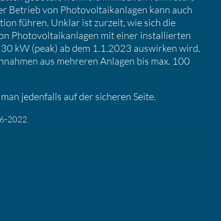
Betrieb von Photo­vol­ta­ik­an­lagen kann auch
tion führen. Unklar ist zurzeit, wie sich die
n Photo­vol­ta­ik­an­lagen mit einer instal­lierten
 zu 30 kW (peak) ab dem 1.1.2023 auswirken wird.
ür Einnahmen aus mehreren Anlagen bis max. 100
 man jeden­falls auf der sicheren Seite.
-06-2022