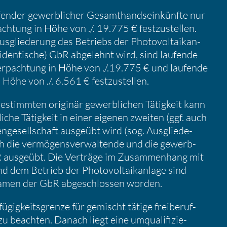
ender gewerb­li­cher Gesamt­hands­ein­künfte nur
h­tung in Höhe von ./. 19.775 € festzu­stellen.
usglie­de­rung des Betriebs der Photo­vol­ta­ik­an­
s­iden­ti­sche) GbR abgelehnt wird, sind laufende
rpach­tung in Höhe von ./.19.775 € und laufende
 Höhe von ./. 6.561 € festzu­stellen.
stimmten originär gewerb­li­chen Tätig­keit kann
iche Tätig­keit in einer eigenen zweiten (ggf. auch
nen­ge­sell­schaft ausgeübt wird (sog. Ausglie­de­
h die vermö­gens­ver­wal­tende und die gewerb­
bR ausgeübt. Die Verträge im Zusam­men­hang mit
d dem Betrieb der Photo­vol­ta­ik­an­lage sind
Namen der GbR abgeschlossen worden.
­gig­keits­grenze für gemischt tätige freibe­ruf­
 zu beachten. Danach liegt eine umqua­li­fi­zie­