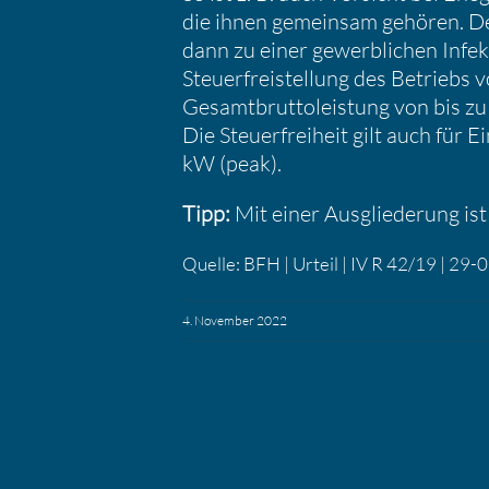
die ihnen gemeinsam gehören. Der 
dann zu einer gewerb­li­chen Infek­
Steuer­frei­stel­lung des Betriebs vo
Gesamt­brut­to­leis­tung von bis
Die Steuer­frei­heit gilt auch f
kW (peak).
Tipp:
Mit einer Ausglie­de­rung ist
Quelle: BFH | Urteil | IV R 42/19 | 29
4. November 2022