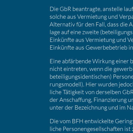
Die GbR beantragte, anstelle lauf
solche aus Vermie­tung und Verpac
Alter­nativ für den Fall, dass die A
lage auf eine zweite (betei­li­gung
Einkünfte aus Vermie­tung und Ve
Einkünfte aus Gewer­be­be­trieb in
Eine abfär­bende Wirkung einer be
nicht eintreten, wenn die gewerb­l
betei­li­gungs­iden­ti­schen) Perso­
rungs­mo­dell). Hier wurden jedoc
liche Tätig­keit von derselben G
der Anschaf­fung, Finan­zie­rung un
unter der Bezeich­nung und im 
Die vom BFH entwi­ckelte Gering­fü
liche Perso­nen­ge­sell­schaften ist