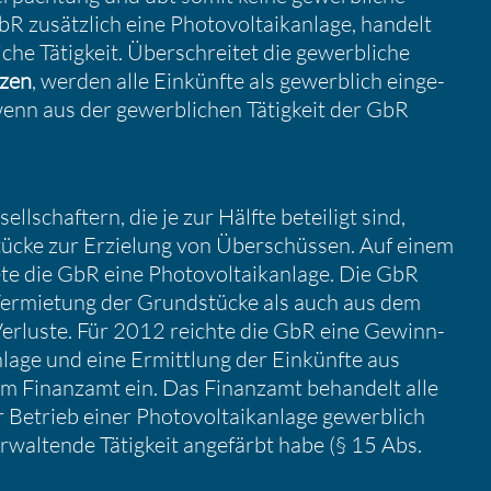
R zusätz­lich eine Photo­vol­ta­ik­an­lage, handelt
che Tätig­keit. Überschreitet die gewerb­liche
nzen
, werden alle Einkünfte als gewerb­lich einge­
 wenn aus der gewerb­li­chen Tätig­keit der GbR
­schaf­tern, die je zur Hälfte betei­ligt sind,
tücke zur Erzie­lung von Überschüssen. Auf einem
te die GbR eine Photo­vol­ta­ik­an­lage. Die GbR
 Vermie­tung der Grund­stücke als auch aus dem
ge Verluste. Für 2012 reichte die GbR eine Gewinn­
­an­lage und eine Ermitt­lung der Einkünfte aus
m Finanzamt ein. Das Finanzamt behan­delt alle
 Betrieb einer Photo­vol­ta­ik­an­lage gewerb­lich
r­wal­tende Tätig­keit angefärbt habe (§ 15 Abs.