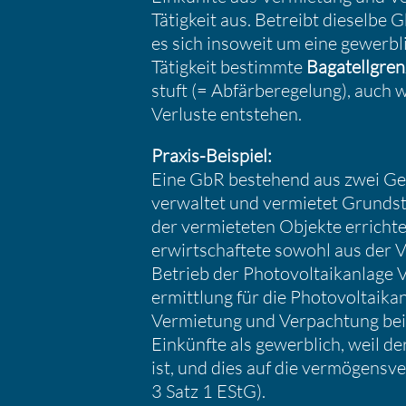
Tätig­keit aus. Betreibt dieselbe Gb
es sich insoweit um eine gewerb­li
Tätig­keit bestimmte
Bagatell­gre
stuft (= Abfär­be­re­ge­lung), auch
Verluste entstehen.
Praxis-Beispiel:
Eine GbR bestehend aus zwei Gesell
verwaltet und vermietet Grund­s
der vermie­teten Objekte errich­te
erwirt­schaf­tete sowohl aus der
Betrieb der Photo­vol­ta­ik­an­la
ermitt­lung für die Photo­vol­ta­ik
Vermie­tung und Verpach­tung bei
Einkünfte als gewerb­lich, weil der
ist, und dies auf die vermö­gens­ve
3 Satz 1 EStG).