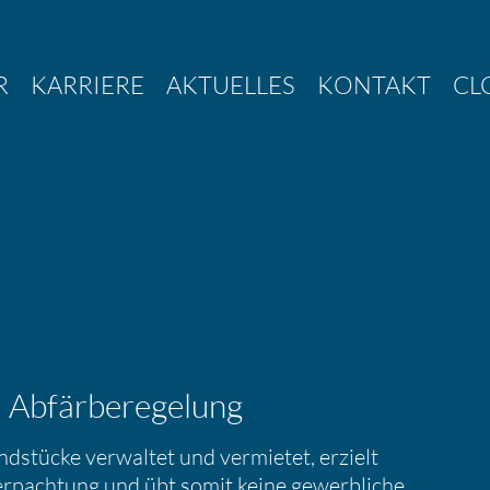
R
KARRIERE
AKTUELLES
KONTAKT
CL
 Abfär­be­re­ge­lung
nd­stücke verwaltet und vermietet, erzielt
rpach­tung und übt somit keine gewerb­liche