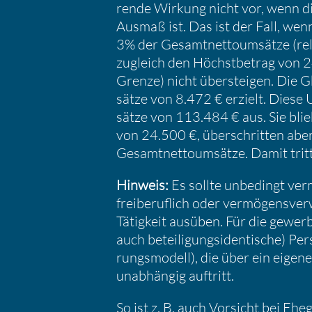
rende Wirkung nicht vor, wenn di
Ausmaß ist. Das ist der Fall, wenn
3% der Gesamt­net­to­um­sätze (rel
zugleich den Höchst­be­trag von 2
Grenze) nicht übersteigen. Die Gb
sätze von 8.472 € erzielt. Dies
sätze von 113.484 € aus. Sie bli
von 24.500 €, überschritten aber 
Gesamt­net­to­um­sätze. Damit tritt
Hinweis:
Es sollte unbedingt verm
freibe­ruf­lich oder vermö­gens­ver­
Tätig­keit ausüben. Für die gewerb­l
auch betei­li­gungs­iden­ti­sche) P
rungs­mo­dell), die über ein eig
unabhängig auftritt.
So ist z. B. auch Vorsicht bei E