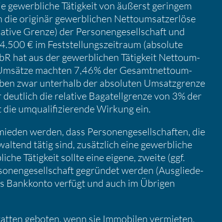
e gewerb­liche Tätig­keit von äußerst geringem
 die originär gewerb­li­chen Netto­um­satz­er­löse
ative Grenze) der Perso­nen­ge­sell­schaft und
4.500 € im Feststel­lungs­zeit­raum (absolute
R hat aus der gewerb­li­chen Tätig­keit Netto­um­
e Umsätze machten 7,46% der Gesamt­net­to­um­
eben zwar unter­halb der absoluten Umsatz­grenze
deutlich die relative Bagatell­grenze von 3% der
 die umqua­li­fi­zie­rende Wirkung ein.
ieden werden, dass Perso­nen­ge­sell­schaften, die
wal­tend tätig sind, zusätz­lich eine gewerb­liche
iche Tätig­keit sollte eine eigene, zweite (ggf.
erso­nen­ge­sell­schaft gegründet werden (Ausglie­de­
enes Bankkonto verfügt und auch im Übrigen
hegatten geboten, wenn sie Immobilen vermieten,