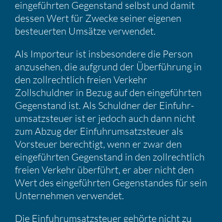
einge­führten Gegen­stand selbst und damit
dessen Wert für Zwecke seiner eigenen
besteu­erten Umsätze verwendet.
Als Impor­teur ist insbe­son­dere die Person
anzusehen, die aufgrund der Überfüh­rung in
den zollrecht­lich freien Verkehr
Zollschuldner in Bezug auf den einge­führten
Gegen­stand ist. Als Schuldner der Einfuhr­
um­satz­steuer ist er jedoch auch dann nicht
zum Abzug der Einfuhr­um­satz­steuer als
Vorsteuer berech­tigt, wenn er zwar den
einge­führten Gegen­stand in den zollrecht­lich
freien Verkehr überführt, er aber nicht den
Wert des einge­führten Gegen­standes für sein
Unter­nehmen verwendet.
Die Einfuhr­um­satz­steuer gehörte nicht zu