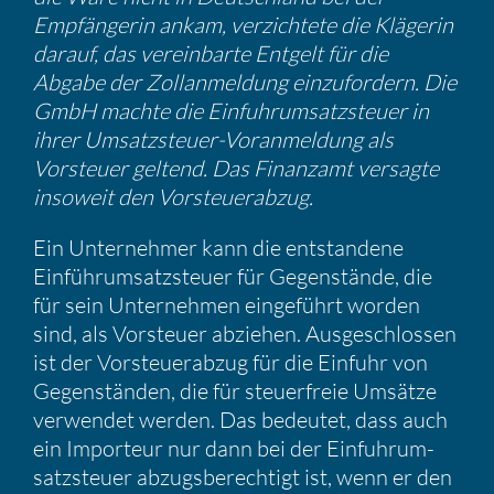
Empfän­gerin ankam, verzich­tete die Klägerin
darauf, das verein­barte Entgelt für die
Abgabe der Zollan­mel­dung einzu­for­dern. Die
GmbH machte die Einfuhr­um­satz­steuer in
ihrer Umsatz­steuer-Voranmel­dung als
Vorsteuer geltend. Das Finanzamt versagte
insoweit den Vorsteu­er­abzug.
Ein Unter­nehmer kann die entstan­dene
Einführ­um­satz­steuer für Gegen­stände, die
für sein Unter­nehmen einge­führt worden
sind, als Vorsteuer abziehen. Ausge­schlossen
ist der Vorsteu­er­abzug für die Einfuhr von
Gegen­ständen, die für steuer­freie Umsätze
verwendet werden. Das bedeutet, dass auch
ein Impor­teur nur dann bei der Einfuhr­um­
satz­steuer abzugs­be­rech­tigt ist, wenn er den