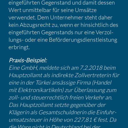
einge­führten Gegen­stand und damit dessen
Wert unmit­telbar für seine Umsätze
verwendet. Dem Unter­nehmer steht daher
kein Abzugs­recht zu, wenn er hinsicht­lich des
einge­führten Gegen­stands nur eine Verzol­
lungs- oder eine Beför­de­rungs­dienst­leis­tung
erbringt.
Praxis-Beispiel:
Eine GmbH, meldete sich am 7.2.2018 beim
Haupt­zollamt als indirekte Zollver­tre­terin für
eine in der Türkei ansäs­sige Firma (Handel
mit Elektro­nik­ar­ti­keln) zur Überlas­sung zum
zoll- und steuer­recht­lich freien Verkehr an.
Das Haupt­zollamt setzte gegen­über der
Klägerin als Gesamt­schuld­nerin die Einfuhr­
um­satz­steuer in Höhe von 227,81 € fest. Da
die Ware nicht in Deutsch­land bei der