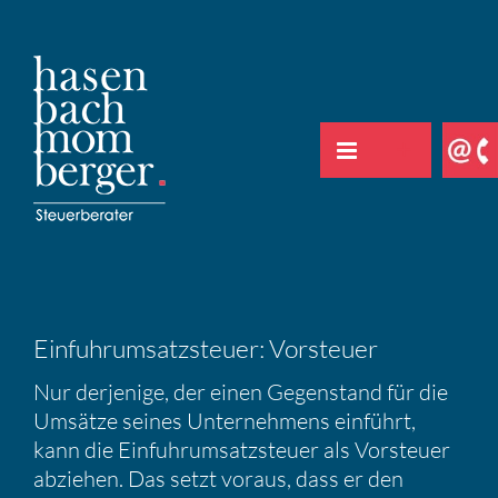
Zum
Inhalt
springen
Einfuhr­um­satz­steuer: Vorsteuer
Nur derje­nige, der einen Gegen­stand für die
Umsätze seines Unter­neh­mens einführt,
kann die Einfuhr­um­satz­steuer als Vorsteuer
abziehen. Das setzt voraus, dass er den