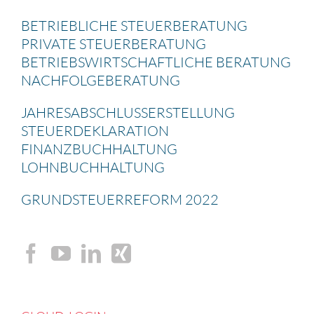
BETRIEB­LICHE STEUER­BE­RA­TUNG
PRIVATE STEUER­BE­RA­TUNG
BETRIEBS­WIRT­SCHAFT­LICHE BERATUNG
NACHFOL­GE­BE­RA­TUNG
JAHRES­AB­SCHLUSS­ERSTEL­LUNG
STEUER­DE­KLA­RA­TION
FINANZ­BUCH­HAL­TUNG
LOHNBUCH­HAL­TUNG
GRUND­STEU­ER­RE­FORM 2022