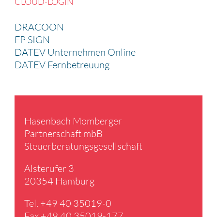
CLOUD-LOGIN
DRACOON
FP SIGN
DATEV Unternehmen Online
DATEV Fernbetreuung
Hasen­bach Momberger
Partner­schaft mbB
Steuer­be­ra­tungs­ge­sell­schaft
Alster­ufer 3
20354 Hamburg
Tel. +49 40 35019-0
Fax +49 40 35019-177