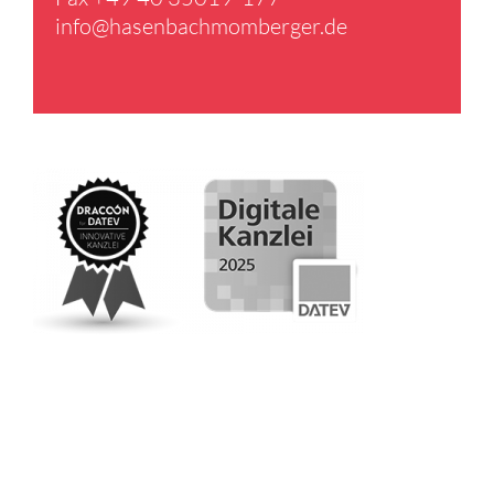
info@​hasenbachmomberger.​de