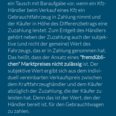
ein Tausch mit Barauf­gabe vor, wenn ein Kfz-
Händler beim Verkauf eines Kfz ein
Gebraucht­fahr­zeug in Zahlung nimmt und
der Käufer in Höhe des Diffe­renz­be­trags eine
Zuzah­lung leistet. Zum Entgelt des Händlers
gehört neben der Zuzah­lung auch der subjek­
tive (und nicht der gemeine) Wert des
Fahrzeugs, das er in Zahlung genommen hat.
Das heißt, dass der Ansatz eines
"fremd­üb­li­
chen" Markt­preises nicht zulässig
ist. Der
subjek­tive Wert ergibt sich aus dem indivi­
duell verein­barten Verkaufs­preis zwischen
dem Kraft­fahr­zeug­händler und dem Käufer
abzüg­lich der Zuzah­lung, die der Käufer zu
leisten hat. Denn das ist der Wert, den der
Händler bereit ist, für den Gebraucht­wagen
zu zahlen.