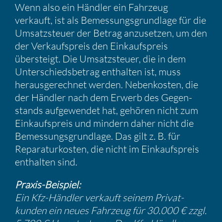
Wenn also ein Händler ein Fahrzeug
verkauft, ist als Bemes­sungs­grund­lage für die
Umsatz­steuer der Betrag anzusetzen, um den
der Verkaufs­preis den Einkaufs­preis
übersteigt. Die Umsatz­steuer, die in dem
Unter­schieds­be­trag enthalten ist, muss
heraus­ge­rechnet werden. Neben­kosten, die
der Händler nach dem Erwerb des Gegen­
stands aufge­wendet hat, gehören nicht zum
Einkaufs­preis und mindern daher nicht die
Bemes­sungs­grund­lage. Das gilt z. B. für
Repara­tur­kosten, die nicht im Einkaufs­preis
enthalten sind.
Praxis-Beispiel:
Ein Kfz-Händler verkauft seinem Privat­
kunden ein neues Fahrzeug für 30.000 € zzgl.