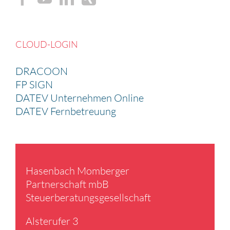
CLOUD-LOGIN
DRACOON
FP SIGN
DATEV Unternehmen Online
DATEV Fernbetreuung
Hasen­bach Momberger
Partner­schaft mbB
Steuer­be­ra­tungs­ge­sell­schaft
Alster­ufer 3