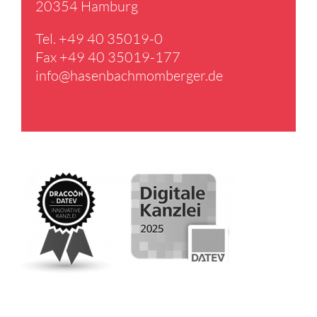
20354 Hamburg
Tel. +49 40 35019-0
Fax +49 40 35019-177
info@​hasenbachmomberger.​de