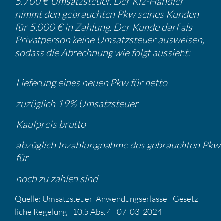
5.700 € Umsatz­steuer. Der Kfz-Händler
nimmt den gebrauchten Pkw seines Kunden
für 5.000 € in Zahlung. Der Kunde darf als
Privat­person keine Umsatz­steuer ausweisen,
sodass die Abrech­nung wie folgt aussieht:
Liefe­rung eines neuen Pkw für netto
zuzüg­lich 19% Umsatz­steuer
Kaufpreis brutto
abzüg­lich Inzah­lung­nahme des gebrauchten Pkw
für
noch zu zahlen sind
Quelle: Umsatz­steuer-Anwen­dungs­er­lasse | Gesetz­
liche Regelung | 10.5 Abs. 4 | 07-03-2024