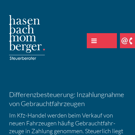
Zum
Inhalt
springen
Diffe­renz­be­steue­rung: Inzah­lung­nahme
von Gebraucht­fahr­zeugen
Im Kfz-Handel werden beim Verkauf von
neuen Fahrzeugen häufig Gebraucht­fahr­
zeuge in Zahlung genommen. Steuer­lich liegt