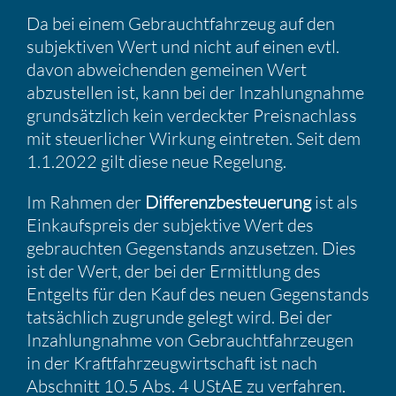
Da bei einem Gebraucht­fahr­zeug auf den
subjek­tiven Wert und nicht auf einen evtl.
davon abwei­chenden gemeinen Wert
abzustellen ist, kann bei der Inzah­lung­nahme
grund­sätz­lich kein verdeckter Preis­nach­lass
mit steuer­li­cher Wirkung eintreten. Seit dem
1.1.2022 gilt diese neue Regelung.
Im Rahmen der
Diffe­renz­be­steue­rung
ist als
Einkaufs­preis der subjek­tive Wert des
gebrauchten Gegen­stands anzusetzen. Dies
ist der Wert, der bei der Ermitt­lung des
Entgelts für den Kauf des neuen Gegen­stands
tatsäch­lich zugrunde gelegt wird. Bei der
Inzah­lung­nahme von Gebraucht­fahr­zeugen
in der Kraft­fahr­zeug­wirt­schaft ist nach
Abschnitt 10.5 Abs. 4 UStAE zu verfahren.