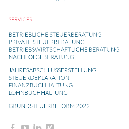
SERVICES
BETRIEB­LICHE STEUER­BE­RA­TUNG
PRIVATE STEUER­BE­RA­TUNG
BETRIEBS­WIRT­SCHAFT­LICHE BERATUNG
NACHFOL­GE­BE­RA­TUNG
JAHRES­AB­SCHLUSS­ERSTEL­LUNG
STEUER­DE­KLA­RA­TION
FINANZ­BUCH­HAL­TUNG
LOHNBUCH­HAL­TUNG
GRUND­STEU­ER­RE­FORM 2022