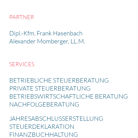
PARTNER
Dipl.-Kfm. Frank Hasen­bach
Alexander Momberger, LL.M.
SERVICES
BETRIEB­LICHE STEUER­BE­RA­TUNG
PRIVATE STEUER­BE­RA­TUNG
BETRIEBS­WIRT­SCHAFT­LICHE BERATUNG
NACHFOL­GE­BE­RA­TUNG
JAHRES­AB­SCHLUSS­ERSTEL­LUNG
STEUER­DE­KLA­RA­TION
FINANZ­BUCH­HAL­TUNG