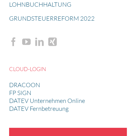
LOHNBUCH­HAL­TUNG
GRUND­STEU­ER­RE­FORM 2022
CLOUD-LOGIN
DRACOON
FP SIGN
DATEV Unternehmen Online
DATEV Fernbetreuung