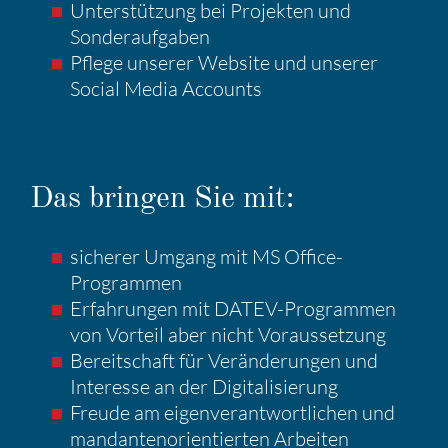
Unter­stüt­zung bei Projekten und
Sonder­auf­gaben
Pflege unserer Website und unserer
Social Media Accounts
Das bringen Sie mit:
sicherer Umgang mit MS Office-
Programmen
Erfah­rungen mit DATEV-Programmen
von Vorteil aber nicht Voraus­set­zung
Bereit­schaft für Verän­de­rungen und
Inter­esse an der Digita­li­sie­rung
Freude am eigen­ver­ant­wort­li­chen und
mandan­ten­ori­en­tierten Arbeiten