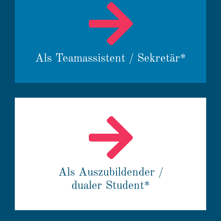
Als Teamas­sis­tent / Sekretär*
Als Auszu­bil­dender /
dualer Student*