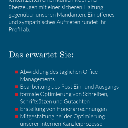
überzeugen mit einer sicheren Haltung
gegen­über unseren Mandanten. Ein offenes
und sympa­thi­sches Auftreten rundet Ihr
Profil ab.
Das erwartet Sie:
Abwick­lung des tägli­chen Office-
Manage­ments
Bearbei­tung des Post Ein- und Ausgangs
formale Optimie­rung von Schreiben,
Schrift­sätzen und Gutachten
Erstel­lung von Honorar­rech­nungen
Mitge­stal­tung bei der Optimie­rung
unserer internen Kanzlei­pro­zesse