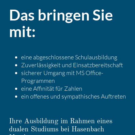
Das bringen Sie
mit:
eine abgeschlos­sene Schul­aus­bil­dung
Zuver­läs­sig­keit und Einsatz­be­reit­schaft
sicherer Umgang mit MS Office-
Programmen
eine Affinität für Zahlen
ein offenes und sympa­thi­sches Auftreten
Ihre Ausbil­dung im Rahmen eines
dualen Studiums bei Hasen­bach