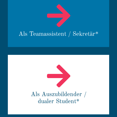
Als Teamas­sis­tent / Sekretär*
Als Auszu­bil­dender /
dualer Student*