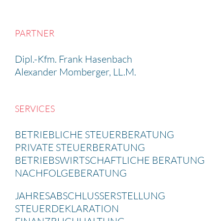
PARTNER
Dipl.-Kfm. Frank Hasen­bach
Alexander Momberger, LL.M.
SERVICES
BETRIEB­LICHE STEUER­BE­RA­TUNG
PRIVATE STEUER­BE­RA­TUNG
BETRIEBS­WIRT­SCHAFT­LICHE BERATUNG
NACHFOL­GE­BE­RA­TUNG
JAHRES­AB­SCHLUSS­ERSTEL­LUNG
STEUER­DE­KLA­RA­TION