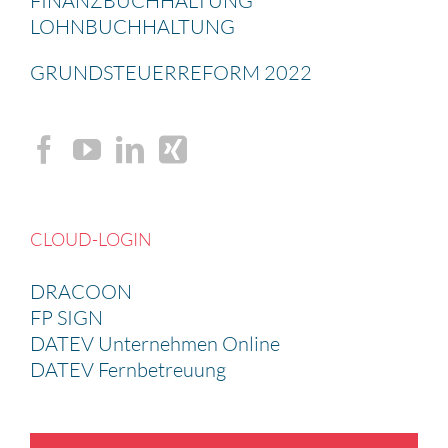
FINANZ­BUCH­HAL­TUNG
LOHNBUCH­HAL­TUNG
GRUND­STEU­ER­RE­FORM 2022
CLOUD-LOGIN
DRACOON
FP SIGN
DATEV Unternehmen Online
DATEV Fernbetreuung