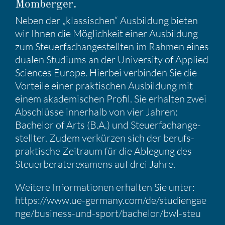
Momberger.
Neben der „klassi­schen“ Ausbil­dung bieten
wir Ihnen die Möglich­keit einer Ausbil­dung
zum Steuer­fach­an­ge­stellten im Rahmen eines
dualen Studiums an der Univer­sity of Applied
Sciences Europe. Hierbei verbinden Sie die
Vorteile einer prakti­schen Ausbil­dung mit
einem akade­mi­schen Profil. Sie erhalten zwei
Abschlüsse inner­halb von vier Jahren:
Bachelor of Arts (B.A.) und Steuer­fach­an­ge­
stellter. Zudem verkürzen sich der berufs­
prak­ti­sche Zeitraum für die Ablegung des
Steuer­be­ra­ter­ex­amens auf drei Jahre.
Weitere Infor­ma­tionen erhalten Sie unter:
https://​www​.ue​-germany​.com/​d​e​/​s​t​u​d​i​e​n​g​a​e​
n​g​e​/​b​u​s​i​n​e​s​s​-​u​n​d​-​s​p​o​r​t​/​b​a​c​h​e​l​o​r​/​b​w​l​-​s​t​e​u​